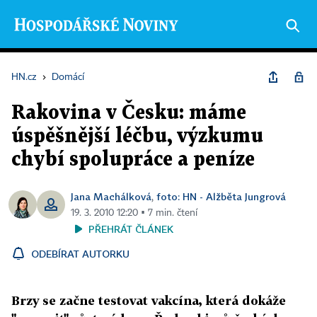
HN.cz
›
Domácí
Rakovina v Česku: máme
úspěšnější léčbu, výzkumu
chybí spolupráce a peníze
Jana Machálková
foto: HN - Alžběta Jungrová
,
19. 3. 2010 12:20 ▪ 7 min. čtení
PŘEHRÁT ČLÁNEK
ODEBÍRAT AUTORKU
Brzy se začne testovat vakcína, která dokáže