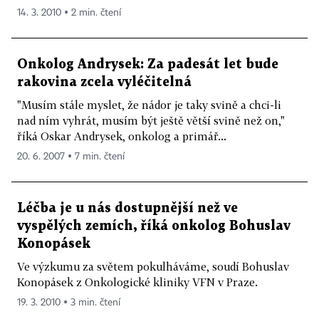
to podle vás odpovídající počet?
14. 3. 2010 ▪ 2 min. čtení
Podle mě by studií mohlo být i víc. Ve srovnání se
Onkolog Andrysek: Za padesát let bude
zeměmi, které jsou na vysoké úrovni, u nás
rakovina zcela vyléčitelná
provádíme spíše méně klinických studií. Na
"Musím stále myslet, že nádor je taky svině a chci-li
velkých univerzitách ve světě mají celá patra, kde
nad ním vyhrát, musím být ještě větší svině než on,"
se vědci věnují klinickým studiím. To u nás není.
říká Oskar Andrysek, onkolog a primář...
20. 6. 2007 ▪ 7 min. čtení
HN: V Česku je 13 specializovaných
onkologických center. Na co se specializují a
jaká je jejich úroveň?
Léčba je u nás dostupnější než ve
vyspělých zemích, říká onkolog Bohuslav
V zásadě se dá říci, že se zaměřují všichni na
Konopásek
všechno. Mluvilo se hodně o tom, jestli by nějaký
Ve výzkumu za světem pokulháváme, soudí Bohuslav
typ nádoru nemělo dělat třeba jen jedno centrum,
Konopásek z Onkologické kliniky VFN v Praze.
ale od toho se ustupuje. Myslím, že kvalita těchto
19. 3. 2010 ▪ 3 min. čtení