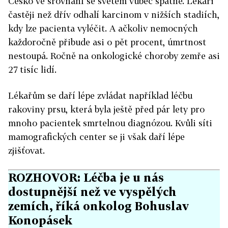
Česko ve srovnání se světem vůbec špatně. Lékaři
častěji než dřív odhalí karcinom v nižších stadiích,
kdy lze pacienta vyléčit. A ačkoliv nemocných
každoročně přibude asi o pět procent, úmrtnost
nestoupá. Ročně na onkologické choroby zemře asi
27 tisíc lidí.
Lékařům se daří lépe zvládat například léčbu
rakoviny prsu, která byla ještě před pár lety pro
mnoho pacientek smrtelnou diagnózou. Kvůli síti
mamografických center se ji však daří lépe
zjišťovat.
ROZHOVOR: Léčba je u nás
dostupnější než ve vyspělých
zemích, říká onkolog Bohuslav
Konopásek