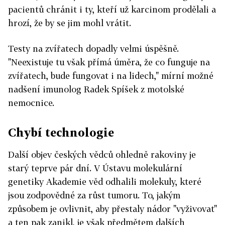
pacientů chránit i ty, kteří už karcinom prodělali a
hrozí, že by se jim mohl vrátit.
Testy na zvířatech dopadly velmi úspěšně.
"Neexistuje tu však přímá úměra, že co funguje na
zvířatech, bude fungovat i na lidech," mírní možné
nadšení imunolog Radek Spíšek z motolské
nemocnice.
Chybí technologie
Další objev českých vědců ohledně rakoviny je
starý teprve pár dní. V Ústavu molekulární
genetiky Akademie věd odhalili molekuly, které
jsou zodpovědné za růst tumoru. To, jakým
způsobem je ovlivnit, aby přestaly nádor "vyživovat"
a ten pak zanikl, je však předmětem dalších