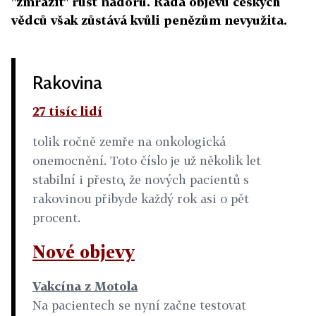
"zmrazit" růst nádoru. Řada objevů českých
vědců však zůstává kvůli penězům nevyužita.
Rakovina
27 tisíc lidí
tolik ročně zemře na onkologická
onemocnění. Toto číslo je už několik let
stabilní i přesto, že nových pacientů s
rakovinou přibyde každý rok asi o pět
procent.
Nové objevy
Vakcína z Motola
Na pacientech se nyní začne testovat