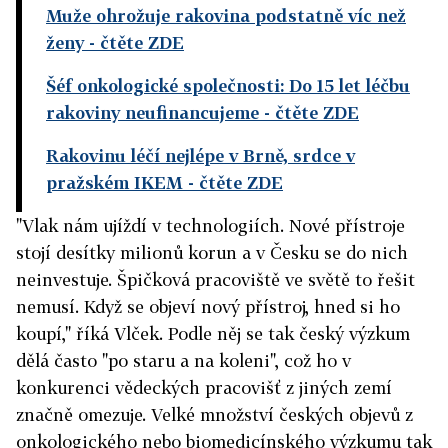
Muže ohrožuje rakovina podstatně víc než
ženy
- čtěte ZDE
Šéf onkologické společnosti: Do 15 let léčbu
rakoviny neufinancujeme
- čtěte ZDE
Rakovinu léčí nejlépe v Brně, srdce v
pražském IKEM
- čtěte ZDE
"Vlak nám ujíždí v technologiích. Nové přístroje
stojí desítky milionů korun a v Česku se do nich
neinvestuje. Špičková pracoviště ve světě to řešit
nemusí. Když se objeví nový přístroj, hned si ho
koupí," říká Vlček. Podle něj se tak český výzkum
dělá často "po staru a na koleni", což ho v
konkurenci vědeckých pracovišť z jiných zemí
značně omezuje. Velké množství českých objevů z
onkologického nebo biomedicínského výzkumu tak