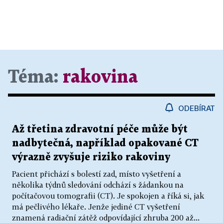
center je srovnatelná. Ono se to hodně mediálně
přeceňuje. Abych řekl pravdu, rozčiluje mě takové
to značkování pracovišť ve smyslu které je nejlepší.
Podle čeho by to novináři mohli měřit? Oslovují
kvůli tomu i pacienty, jak jsou spokojeni s péčí. Ale
tady vždycky záleží na tom, koho oslovíte. Sám
Téma:
rakovina
mám pacienty, kteří mě vzývají i ty, kteří na mě
nadávají.
ODEBÍRAT
Až třetina zdravotní péče může být
nadbytečná, například opakované CT
výrazně zvyšuje riziko rakoviny
Pacient přichází s bolestí zad, místo vyšetření a
několika týdnů sledování odchází s žádankou na
počítačovou tomografii (CT). Je spokojen a říká si, jak
má pečlivého lékaře. Jenže jediné CT vyšetření
znamená radiační zátěž odpovídající zhruba 200 až...