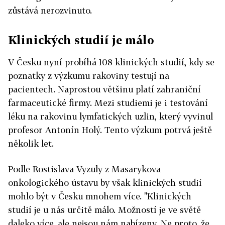
zůstává nerozvinuto.
Klinických studií je málo
V Česku nyní probíhá 108 klinických studií, kdy se
poznatky z výzkumu rakoviny testují na
pacientech. Naprostou většinu platí zahraniční
farmaceutické firmy. Mezi studiemi je i testování
léku na rakovinu lymfatických uzlin, který vyvinul
profesor Antonín Holý. Tento výzkum potrvá ještě
několik let.
Podle Rostislava Vyzuly z Masarykova
onkologického ústavu by však klinických studií
mohlo být v Česku mnohem více. "Klinických
studií je u nás určitě málo. Možností je ve světě
daleko více, ale nejsou nám nabízeny. Ne proto, že