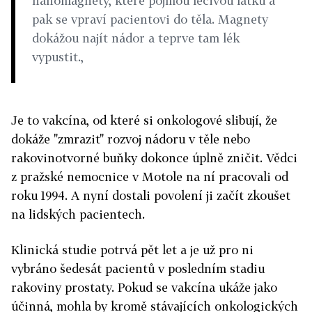
nanomagnety, které pojmou léčivou látku a
pak se vpraví pacientovi do těla. Magnety
dokážou najít nádor a teprve tam lék
vypustit.,
Je to vakcína, od které si onkologové slibují, že
dokáže "zmrazit" rozvoj nádoru v těle nebo
rakovinotvorné buňky dokonce úplně zničit. Vědci
z pražské nemocnice v Motole na ní pracovali od
roku 1994. A nyní dostali povolení ji začít zkoušet
na lidských pacientech.
Klinická studie potrvá pět let a je už pro ni
vybráno šedesát pacientů v posledním stadiu
rakoviny prostaty. Pokud se vakcína ukáže jako
účinná, mohla by kromě stávajících onkologických