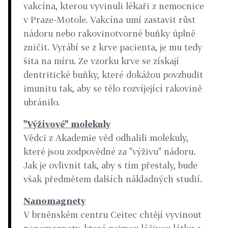
vakcína, kterou vyvinuli lékaři z nemocnice
v Praze-Motole. Vakcína umí zastavit růst
nádoru nebo rakovinotvorné buňky úplně
zničit. Vyrábí se z krve pacienta, je mu tedy
šita na míru. Ze vzorku krve se získají
dentritické buňky, které dokážou povzbudit
imunitu tak, aby se tělo rozvíjející rakovině
ubránilo.
"Výživové" molekuly
Vědci z Akademie věd odhalili molekuly,
které jsou zodpovědné za "výživu" nádoru.
Jak je ovlivnit tak, aby s tím přestaly, bude
však předmětem dalších nákladných studií.
Nanomagnety
V brněnském centru Ceitec chtějí vyvinout