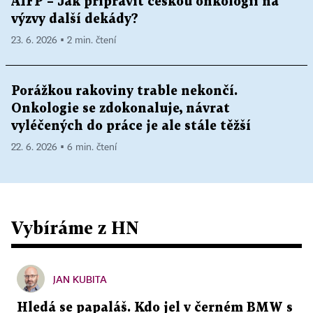
AIFP – Jak připravit českou onkologii na
výzvy další dekády?
23. 6. 2026 ▪ 2 min. čtení
Porážkou rakoviny trable nekončí.
Onkologie se zdokonaluje, návrat
vyléčených do práce je ale stále těžší
22. 6. 2026 ▪ 6 min. čtení
Vybíráme z HN
JAN KUBITA
Hledá se papaláš. Kdo jel v černém BMW s