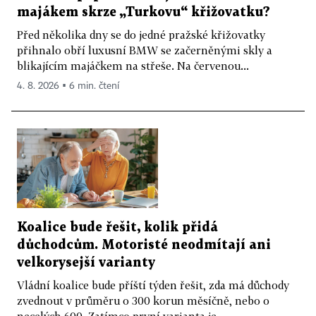
majákem skrze „Turkovu“ křižovatku?
Před několika dny se do jedné pražské křižovatky
přihnalo obří luxusní BMW se začerněnými skly a
blikajícím majáčkem na střeše. Na červenou...
4. 8. 2026 ▪ 6 min. čtení
Koalice bude řešit, kolik přidá
důchodcům. Motoristé neodmítají ani
velkorysejší varianty
Vládní koalice bude příští týden řešit, zda má důchody
zvednout v průměru o 300 korun měsíčně, nebo o
necelých 600. Zatímco první varianta je...