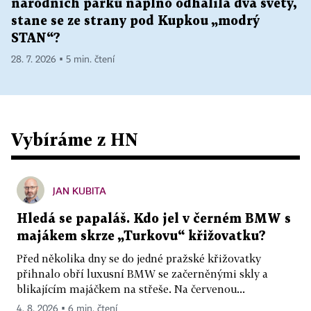
národních parků naplno odhalila dva světy,
stane se ze strany pod Kupkou „modrý
STAN“?
28. 7. 2026 ▪ 5 min. čtení
Vybíráme z HN
JAN KUBITA
Hledá se papaláš. Kdo jel v černém BMW s
majákem skrze „Turkovu“ křižovatku?
Před několika dny se do jedné pražské křižovatky
přihnalo obří luxusní BMW se začerněnými skly a
blikajícím majáčkem na střeše. Na červenou...
4. 8. 2026 ▪ 6 min. čtení