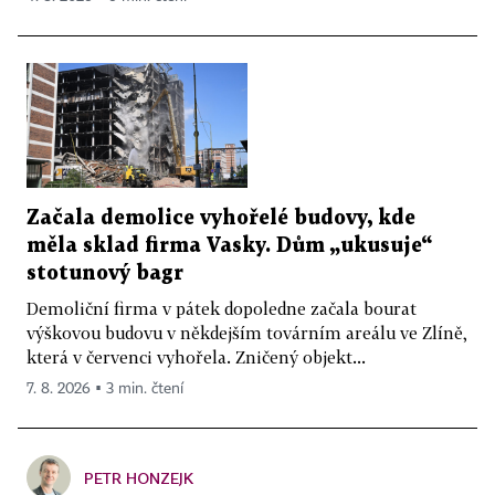
Začala demolice vyhořelé budovy, kde
měla sklad firma Vasky. Dům „ukusuje“
stotunový bagr
Demoliční firma v pátek dopoledne začala bourat
výškovou budovu v někdejším továrním areálu ve Zlíně,
která v červenci vyhořela. Zničený objekt...
7. 8. 2026 ▪ 3 min. čtení
PETR HONZEJK