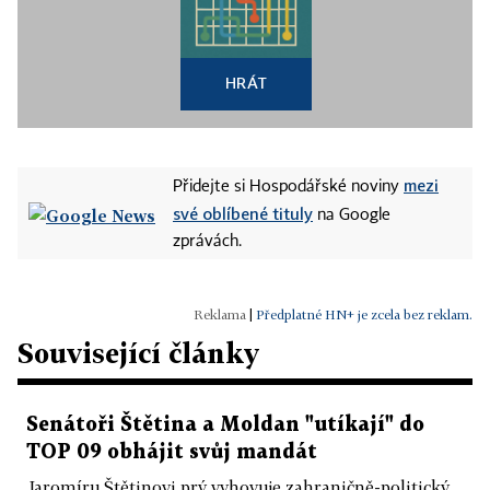
HRÁT
mezi
Přidejte si Hospodářské noviny
své oblíbené tituly
na Google
zprávách.
|
Předplatné HN+ je zcela bez reklam.
Související články
Senátoři Štětina a Moldan "utíkají" do
TOP 09 obhájit svůj mandát
Jaromíru Štětinovi prý vyhovuje zahraničně-politický