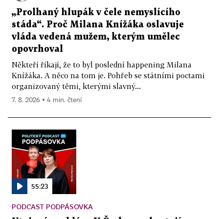
„Prolhaný hlupák v čele nemyslícího
stáda“. Proč Milana Knížáka oslavuje
vláda vedená mužem, kterým umělec
opovrhoval
Někteří říkají, že to byl poslední happening Milana
Knížáka. A něco na tom je. Pohřeb se státními poctami
organizovaný těmi, kterými slavný...
7. 8. 2026 ▪ 4 min. čtení
55:23
PODCAST PODPÁSOVKA