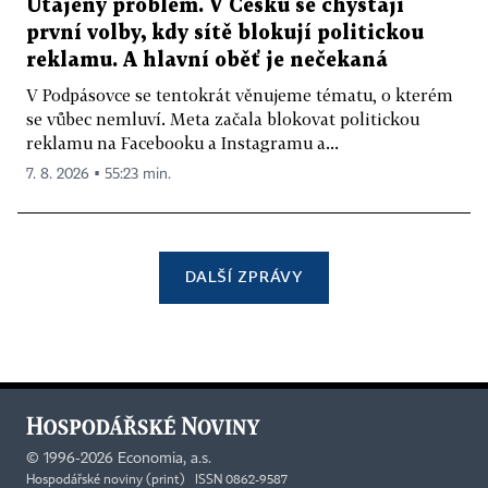
Utajený problém. V Česku se chystají
první volby, kdy sítě blokují politickou
reklamu. A hlavní oběť je nečekaná
V Podpásovce se tentokrát věnujeme tématu, o kterém
se vůbec nemluví. Meta začala blokovat politickou
reklamu na Facebooku a Instagramu a...
7. 8. 2026 ▪ 55:23 min.
DALŠÍ ZPRÁVY
©
1996-2026
Economia, a.s.
Hospodářské noviny (print) ISSN 0862-9587