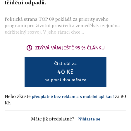
třídění odpadů.
Politická strana TOP 09 pokládá za priority svého
programu pro životní prostředí a zemědělství zejména
udržitelný rozvoj. V jeho rámci chce...
ZBÝVÁ VÁM JEŠTĚ 95 % ČLÁNKU
Číst dál za
40 Kč
na první dva měsíce
Nebo zkuste
za 80
předplatné bez reklam a s mobilní aplikací
Kč.
Máte již předplatné?
Přihlaste se