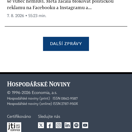
se vůbec nemluví. Meta začala blokovat politickou
reklamu na Facebooku a Instagramu a...
7. 8. 2026 ▪ 55:23 min.
DALŠÍ ZPRÁVY
©
1996-2026
Economia, a.s.
Hospodářské noviny (print) ISSN 0862-9587
Hospodářské noviny (online) ISSN 2787-950X
Certifikováno
Sledujte nás