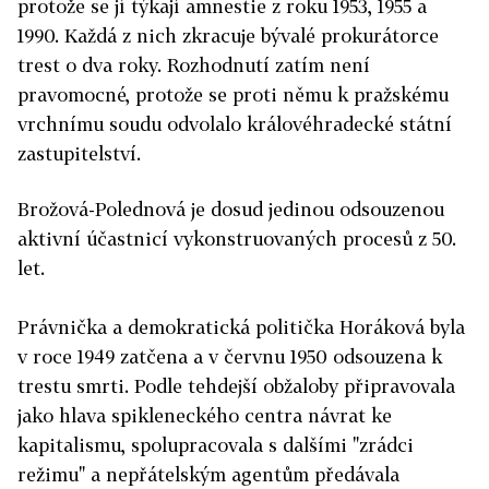
protože se jí týkají amnestie z roku 1953, 1955 a
1990. Každá z nich zkracuje bývalé prokurátorce
trest o dva roky. Rozhodnutí zatím není
pravomocné, protože se proti němu k pražskému
vrchnímu soudu odvolalo královéhradecké státní
zastupitelství.
Brožová-Polednová je dosud jedinou odsouzenou
aktivní účastnicí vykonstruovaných procesů z 50.
let.
Právnička a demokratická politička Horáková byla
v roce 1949 zatčena a v červnu 1950 odsouzena k
trestu smrti. Podle tehdejší obžaloby připravovala
jako hlava spikleneckého centra návrat ke
kapitalismu, spolupracovala s dalšími "zrádci
režimu" a nepřátelským agentům předávala