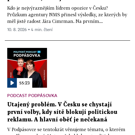
Kdo je nejvýraznějším lídrem opozice v Česku?
Průzkum agentury NMS přinesl výsledky, ze kterých by
měl jistě radost Jára Cimrman. Na prvním...
10. 8. 2026 ▪ 4 min. čtení
55:23
PODCAST PODPÁSOVKA
Utajený problém. V Česku se chystají
první volby, kdy sítě blokují politickou
reklamu. A hlavní oběť je nečekaná
V Podpásovce se tentokrát věnujeme tématu, o kterém