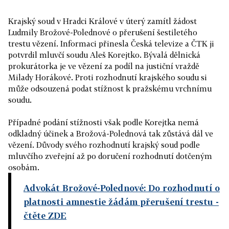
Krajský soud v Hradci Králové v úterý zamítl žádost
Ludmily Brožové-Polednové o přerušení šestiletého
trestu vězení. Informaci přinesla Česká televize a ČTK ji
potvrdil mluvčí soudu Aleš Korejtko. Bývalá dělnická
prokurátorka je ve vězení za podíl na justiční vraždě
Milady Horákové. Proti rozhodnutí krajského soudu si
může odsouzená podat stížnost k pražskému vrchnímu
soudu.
Případné podání stížnosti však podle Korejtka nemá
odkladný účinek a Brožová-Polednová tak zůstává dál ve
vězení. Důvody svého rozhodnutí krajský soud podle
mluvčího zveřejní až po doručení rozhodnutí dotčeným
osobám.
Advokát Brožové-Polednové: Do rozhodnutí o
platnosti amnestie žádám přerušení trestu
-
čtěte ZDE