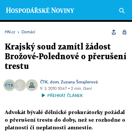
HN.cz
›
Domácí
Krajský soud zamítl žádost
Brožové-Polednové o přerušení
trestu
ČTK
dom
Zuzana Šmajlerová
,
,
9. 3. 2010 10:47 ▪ 2 min. čtení
PŘEHRÁT ČLÁNEK
Advokát bývalé dělnické prokurátorky požádal
o přerušení trestu do doby, než se rozhodne o
platnosti či neplatnosti amnestie.