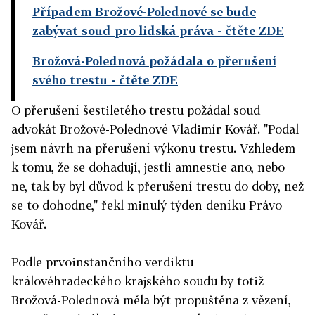
Případem Brožové-Polednové se bude
zabývat soud pro lidská práva
- čtěte ZDE
Brožová-Polednová požádala o přerušení
svého trestu
- čtěte ZDE
O přerušení šestiletého trestu požádal soud
advokát Brožové-Polednové Vladimír Kovář. "Podal
jsem návrh na přerušení výkonu trestu. Vzhledem
k tomu, že se dohadují, jestli amnestie ano, nebo
ne, tak by byl důvod k přerušení trestu do doby, než
se to dohodne," řekl minulý týden deníku Právo
Kovář.
Podle prvoinstančního verdiktu
královéhradeckého krajského soudu by totiž
Brožová-Polednová měla být propuštěna z vězení,