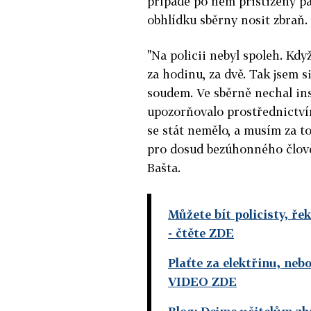
případě po něm přistižený pac
obhlídku sběrny nosit zbraň.
"Na policii nebyl spoleh. Když
za hodinu, za dvě. Tak jsem s
soudem. Ve sběrně nechal inst
upozorňovalo prostřednictvím
se stát nemělo, a musím za to
pro dosud bezúhonného člověk
Bašta.
Můžete bít policisty, ře
- čtěte ZDE
Plaťte za elektřinu, ne
VIDEO ZDE