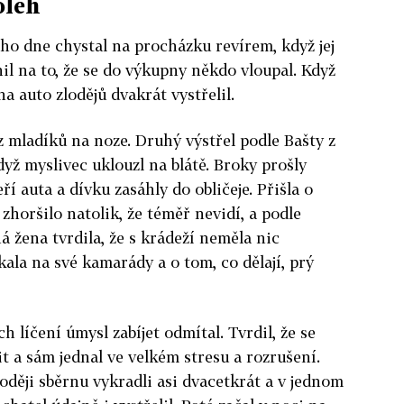
poleh
toho dne chystal na procházku revírem, když jej
l na to, že se do výkupny někdo vloupal. Když
na auto zlodějů dvakrát vystřelil.
z mladíků na noze. Druhý výstřel podle Bašty z
yž myslivec uklouzl na blátě. Broky prošly
í auta a dívku zasáhly do obličeje. Přišla o
 zhoršilo natolik, že téměř nevidí, a podle
ná žena tvrdila, že s krádeží neměla nic
ala na své kamarády a o tom, co dělají, prý
 líčení úmysl zabíjet odmítal. Tvrdil, že se
vit a sám jednal ve velkém stresu a rozrušení.
loději sběrnu vykradli asi dvacetkrát a v jednom