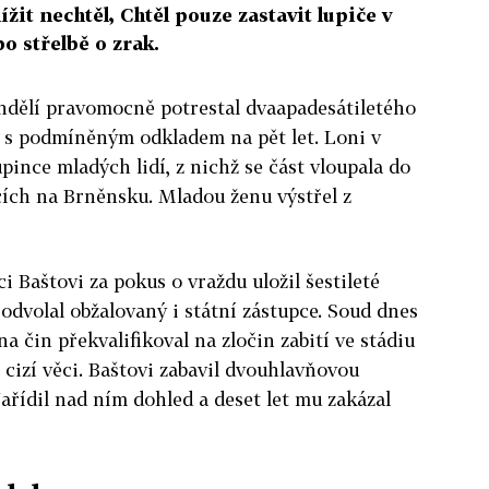
ížit nechtěl, Chtěl pouze zastavit lupiče v
o střelbě o zrak.
dělí pravomocně potrestal dvaapadesátiletého
í s podmíněným odkladem na pět let. Loni v
pince mladých lidí, z nichž se část vloupala do
cích na Brněnsku. Mladou ženu výstřel z
i Baštovi za pokus o vraždu uložil šestileté
 odvolal obžalovaný i státní zástupce. Soud dnes
 čin překvalifikoval na zločin zabití ve stádiu
cizí věci. Baštovi zabavil dvouhlavňovou
 Nařídil nad ním dohled a deset let mu zakázal