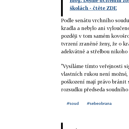
Blog: Dejme učitelům zb
školách
- čtěte ZDE
Podle senátu vrchního soudu 
kradla a nebylo ani vyloučen
později v tom samém kovošrot
tvrzení zraněné ženy, že o kr
adekvátně a střelbou nikoho
"Vysíláme tímto veřejnosti s
vlastních rukou není možné, a
poškození mají právo bránit 
rozsudku předseda soudního 
#soud
#sebeobrana