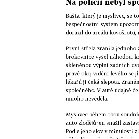
Na policii nebyl s
Bašta, který je myslivec, se 
bezpečnostní systém upozorni
dorazil do areálu kovošrotu, 
První střela zranila jednoho 
brokovnice vyšel náhodou, kd
skleněnou výplní zadních dveř
pravé oko, vidění levého se jí
lékařů ji čeká slepota. Zraně
společného. V autě údajně ček
mnoho nevěděla.
Myslivec během obou soudních
auto zlodějů jen snažil zasta
Podle jeho slov v minulosti z