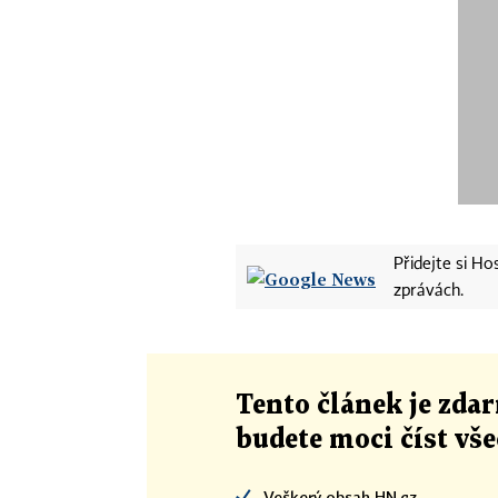
Přidejte si H
zprávách.
Tento článek
je
zdar
budete moci číst vš
Veškerý obsah HN.cz