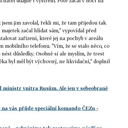
hatel údajně i vystřelil. Poté začal v noci na
 jsem jim zavolal, řekli mi, že tam přijedou tak
i majetek začal hlídat sám," vypovídal před
alovat zařízení, které jej na pochyb v areálu
 mobilního telefonu. "Vím, že se stalo něco, co
 nést důsledky. Osobně si ale myslím, že trest
a byl měl být výchovný, ne likvidační," doplnil
kl ministr vnitra Rusům. Ale jen v sebeobraně
bo na vás přijde speciální komando ČEZu
-