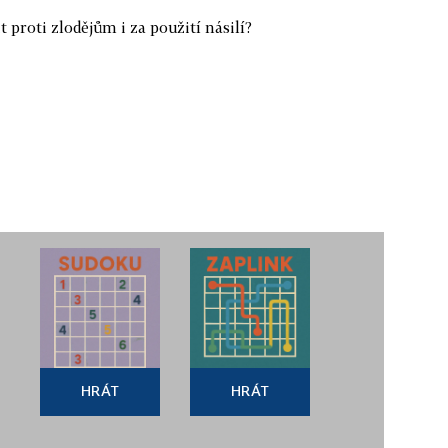
proti zlodějům i za použití násilí?
HRÁT
HRÁT