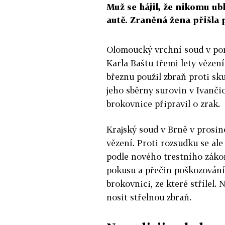
Muž se hájil, že nikomu ubl
autě. Zraněná žena přišla p
Olomoucký vrchní soud v pon
Karla Baštu třemi lety vězen
březnu použil zbraň proti sku
jeho sběrny surovin v Ivanči
brokovnice připravil o zrak.
Krajský soud v Brně v prosinc
vězení. Proti rozsudku se ale
podle nového trestního zákona
pokusu a přečin poškozování 
brokovnici, ze které střílel.
nosit střelnou zbraň.