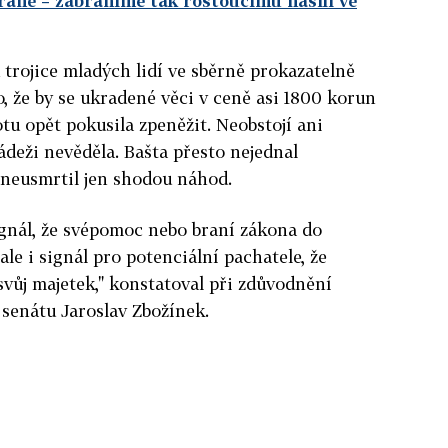
raně – zabráníme tak rostoucímu násilí ve
trojice mladých lidí ve sběrně prokazatelně
o, že by se ukradené věci v ceně asi 1800 korun
u opět pokusila zpeněžit. Neobstojí ani
ádeži nevěděla. Bašta přesto nejednal
 neusmrtil jen shodou náhod.
ignál, že svépomoc nebo braní zákona do
le i signál pro potenciální pachatele, že
svůj majetek," konstatoval při zdůvodnění
senátu Jaroslav Zbožínek.