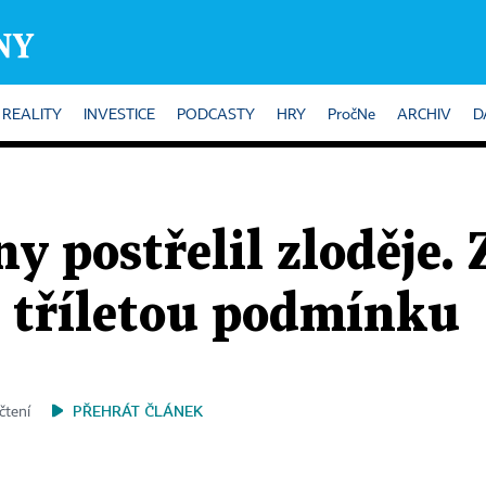
REALITY
INVESTICE
PODCASTY
HRY
PročNe
ARCHIV
D
ny postřelil zloděje.
l tříletou podmínku
PŘEHRÁT ČLÁNEK
čtení