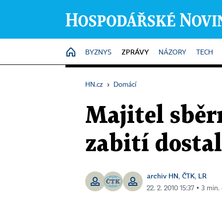
ZPRÁVY
HOME
BYZNYS
NÁZORY
TECH
HN.cz
›
Domácí
Majitel sběr
zabití dosta
archiv HN
ČTK
LR
,
,
22. 2. 2010 15:37 ▪ 3 min. 