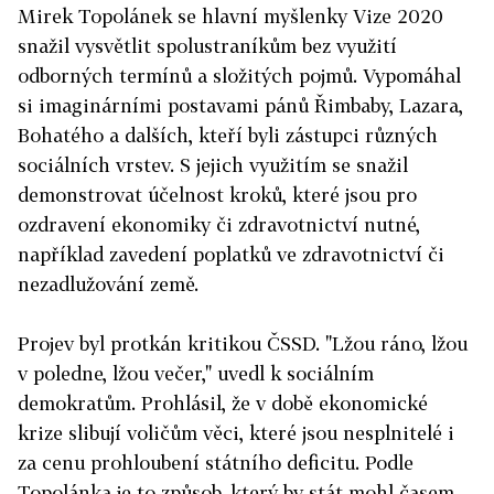
Mirek Topolánek se hlavní myšlenky Vize 2020
snažil vysvětlit spolustraníkům bez využití
odborných termínů a složitých pojmů. Vypomáhal
si imaginárními postavami pánů Řimbaby, Lazara,
Bohatého a dalších, kteří byli zástupci různých
sociálních vrstev. S jejich využitím se snažil
demonstrovat účelnost kroků, které jsou pro
ozdravení ekonomiky či zdravotnictví nutné,
například zavedení poplatků ve zdravotnictví či
nezadlužování země.
Projev byl protkán kritikou ČSSD. "Lžou ráno, lžou
v poledne, lžou večer," uvedl k sociálním
demokratům. Prohlásil, že v době ekonomické
krize slibují voličům věci, které jsou nesplnitelé i
za cenu prohloubení státního deficitu. Podle
Topolánka je to způsob, který by stát mohl časem