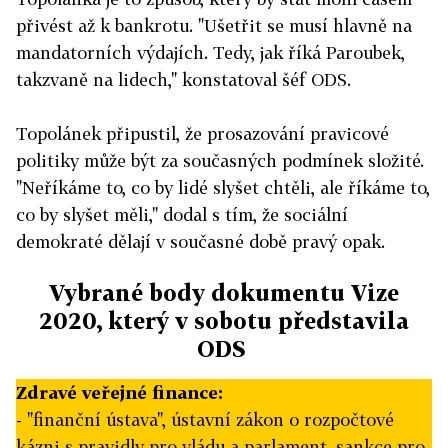
přivést až k bankrotu. "Ušetřit se musí hlavně na
mandatorních výdajích. Tedy, jak říká Paroubek,
takzvaně na lidech," konstatoval šéf ODS.
Topolánek připustil, že prosazování pravicové
politiky může být za současných podmínek složité.
"Neříkáme to, co by lidé slyšet chtěli, ale říkáme to,
co by slyšet měli," dodal s tím, že sociální
demokraté dělají v současné době pravý opak.
Vybrané body dokumentu Vize
2020, který v sobotu představila
ODS
Zdravé veřejné finance:
- "finanční ústava", ústavní zákon o rozpočtové
kázni s pravidly pro vládu a parlament, sankce pro