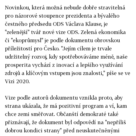
Novinkou, která možná nebude dobře stravitelná
pro názorové stoupence prezidenta a bývalého
čestného předsedu ODS Václava Klause, je
"zelenější" tvář nové vize ODS. Zelená ekonomika
či "ekoprůmysl" je podle dokumentu obrovskou
příležitostí pro Česko. "Jejím cílem je trvale
udržitelný rozvoj, kdy spotřebováváme méně, naše
prosperita vychází z inovací a lepšího využívání
zdrojů a klíčovým vstupem jsou znalosti," píše se ve
Vizi 2020.
Vize podle autorů dokumentu vznikla proto, aby
strana ukázala, že má pozitivní program a ví, kam
chce zemi směřovat. Občanští demokraté také
přiznávají, že dokument byl odpovědí na "nepříliš
dobrou kondici strany" před neuskutečněnými