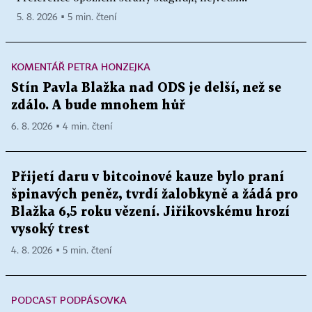
domácnostech
5. 8. 2026 ▪ 5 min. čtení
- "ekoprůmysl" bude exportní příležitostí pro ČR
Školství:
KOMENTÁŘ PETRA HONZEJKA
- garantovat standard bez poplatků v základním a
Stín Pavla Blažka nad ODS je delší, než se
středním školství, ve vysokoškolském kombinovat
zdálo. A bude mnohem hůř
veřejné a privátní instituce
6. 8. 2026 ▪ 4 min. čtení
- zvážit rozsah a formu spoluúčasti ve vysokém
školství spolu se zavedením balíčku podpory
studentů
Přijetí daru v bitcoinové kauze bylo praní
- vytvořit síť veřejných výzkumných institucí úzce
špinavých peněz, tvrdí žalobkyně a žádá pro
Blažka 6,5 roku vězení. Jiřikovskému hrozí
spolupracujících s univerzitami a firmami
vysoký trest
Doprava:
4. 8. 2026 ▪ 5 min. čtení
- dobudovat síť 2000 kilometrů dálnic a
rychlostních silnic
PODCAST PODPÁSOVKA
- otevřený trh v autobusové a železniční dopravě