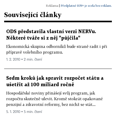
regulacím
|
Předplatné HN+ je zcela bez reklam.
- zefektivnit ekonomickou diplomacii (čtyři vládní
Související články
agentury v zahraničí pod třemi ministerstvy jsou
nadbytečné)
- usilovat o korektní vztahy s Ruskem, ale
ODS představila vlastní verzi NERVu.
Některé tváře si z něj "půjčila"
nepřijímat žádné pokusy Ruska získávat větší vliv
ve státech bývalého sovětského bloku
Ekonomická skupina odborníků bude straně radit i při
přípravě volebního programu.
- podporovat vstup států bývalé Jugoslávie a
Turecka do EU
1. 2. 2010 ▪ 2 min. čtení
Migrace:
Sedm kroků jak spravit rozpočet státu a
- podporovat legální řízenou migraci, ale
ušetřit až 100 miliard ročně
odmítnout jednotnou imigrační politiku EU
Hospodářské noviny přinášejí svůj program, jak
- imigranti se musí integrovat a respektovat
rozpočtu skutečně ulevit. Kromě stokrát opakované
demokratické a kulturní hodnoty evropské
penzijní a zdravotní reformy, bez nichž se stát...
společnosti, multikulturalismus je mrtvý koncept
5. 1. 2010 ▪ 5 min. čtení