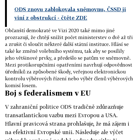
ODS znovu zablokovala sněmovnu, ČSSD ji
viní z obstrukcí
- čtěte ZDE
Občanští demokraté ve Vizi 2020 také mimo jiné
prozrazují, že chtějí snížit počet ministerstev o dvě až tři
a zrušit či sloučit některé další státní instituce. Hlásí se
také ke změně volebního systému, tak aby se posílily
jeho většinové prvky, a předešlo se patům ve sněmovně.
Mezi protikorupčními opatřeními navrhují odpovědnost
úředníků za způsobené škody, veřejnou elektronickou
kontrolu výběrových řízení nebo výběr členů výběrových
komisí losem.
Boj s federalismem v EU
V zahraniční politice ODS tradičně zdůrazňuje
transatlantickou vazbu mezi Evropou a USA.
Hlavní pravicová strana prohlašuje, že má zájem i
na efektivní Evropské unii. Následuje ale výčet