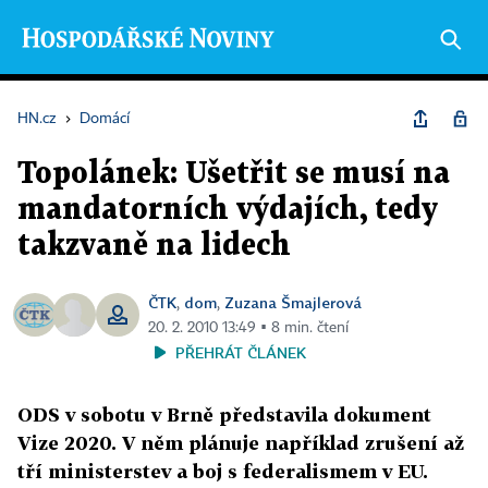
HN.cz
›
Domácí
Topolánek: Ušetřit se musí na
mandatorních výdajích, tedy
takzvaně na lidech
ČTK
dom
Zuzana Šmajlerová
,
,
20. 2. 2010 13:49 ▪ 8 min. čtení
PŘEHRÁT ČLÁNEK
ODS v sobotu v Brně představila dokument
Vize 2020. V něm plánuje například zrušení až
tří ministerstev a boj s federalismem v EU.