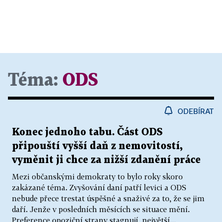
Konkurenceschopnost a inovace:
- v letech 2010 až 2015 dosáhnout excelenci v
konkrétních oborech: strojírenství,
nanotechnologie, medicína či IT
- dosáhnout toho, aby ČR byla lepším průměrem
Téma:
ODS
EU v konkurenceschopnosti a vstoupila do klubu
dvaceti nejkonkurenceschopnějších ekonomik
světa
ODEBÍRAT
- orientovat se na "zelenou ekonomiku", která
Konec jednoho tabu. Část ODS
vychází z inovací a trvale udržitelného rozvoje
připouští vyšší daň z nemovitostí,
Životní prostředí:
vyměnit ji chce za nižší zdanění práce
- rozvíjet nízkoemisní energetiku, především
Mezi občanskými demokraty to bylo roky skoro
jadernou
zakázané téma. Zvyšování daní patří levici a ODS
nebude přece trestat úspěšné a snaživé za to, že se jim
- úspory energie při výstavbě a provozování budov,
daří. Jenže v posledních měsících se situace mění.
používání energetických spotřebičů v
Preference opoziční strany stagnují, největší...