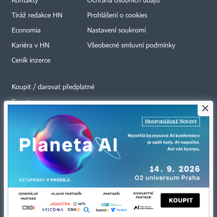
Kontakty
Ochrana osobních údajů
Tiráž redakce HN
Prohlášení o cookies
Economia
Nastavení soukromí
Kariéra v HN
Všeobecné smluvní podmínky
Ceník inzerce
Koupit / darovat předplatné
Eventy
×
Newslettery
RSS kanály
Autorská práva vykonává vydavatel. Bez písemného svolení vydavatele je
zakázáno jakékoli užití částí nebo celku díla, zejména rozmnožování a šíření
jakýmkoli způsobem, mechanickým nebo elektronickým, v českém nebo
jiném jazyce. Bez souhlasu vydavatele je zakázáno též rozmnožování
obsahu pro účely automatizované analýzy textů nebo dat
podle ustanovení § 39c autorského zákona.