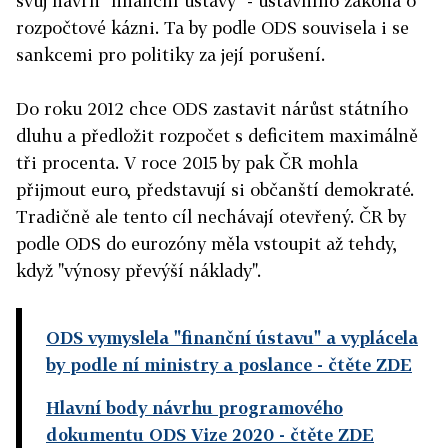
svůj návrh "finanční ústavy" - ústavního zákona o
rozpočtové kázni. Ta by podle ODS souvisela i se
sankcemi pro politiky za její porušení.
Do roku 2012 chce ODS zastavit nárůst státního
dluhu a předložit rozpočet s deficitem maximálně
tři procenta. V roce 2015 by pak ČR mohla
přijmout euro, představují si občanští demokraté.
Tradičně ale tento cíl nechávají otevřený. ČR by
podle ODS do eurozóny měla vstoupit až tehdy,
když "výnosy převýší náklady".
ODS vymyslela "finanční ústavu" a vyplácela
by podle ní ministry a poslance
- čtěte ZDE
Hlavní body návrhu programového
dokumentu ODS Vize 2020
- čtěte ZDE