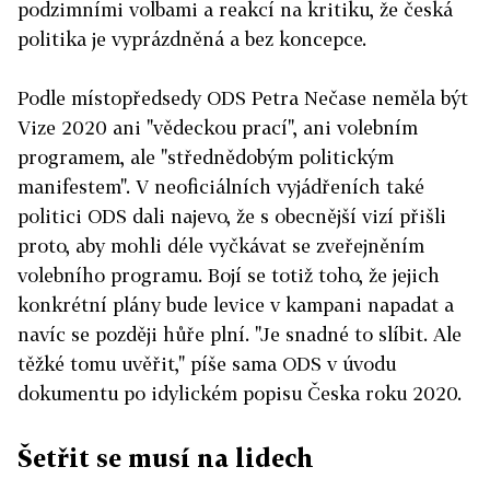
podzimními volbami a reakcí na kritiku, že česká
politika je vyprázdněná a bez koncepce.
Podle místopředsedy ODS Petra Nečase neměla být
Vize 2020 ani "vědeckou prací", ani volebním
programem, ale "střednědobým politickým
manifestem". V neoficiálních vyjádřeních také
politici ODS dali najevo, že s obecnější vizí přišli
proto, aby mohli déle vyčkávat se zveřejněním
volebního programu. Bojí se totiž toho, že jejich
konkrétní plány bude levice v kampani napadat a
navíc se později hůře plní. "Je snadné to slíbit. Ale
těžké tomu uvěřit," píše sama ODS v úvodu
dokumentu po idylickém popisu Česka roku 2020.
Šetřit se musí na lidech