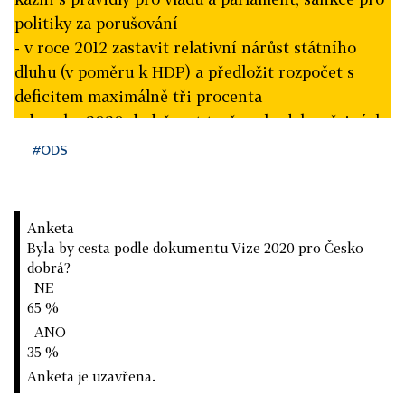
politiky za porušování
- v roce 2012 zastavit relativní nárůst státního
dluhu (v poměru k HDP) a předložit rozpočet s
deficitem maximálně tři procenta
- do roku 2020 dodržovat to, že schodek veřejných
rozpočtů k HDP může být maximálně o tři
#ODS
procenta nižší než průměrný růst HDP, v roce
2020 snížit výši státního dluhu na úroveň roku
2008
Anketa
- v roce 2015 by ČR mohla přijmout euro, měla by
Byla by cesta podle dokumentu Vize 2020 pro Česko
ale do eurozóny vstoupit až tehdy, když výnosy
dobrá?
NE
převýší náklady
65 %
- dokončit projekt jednotného inkasního místa
ANO
- přenést těžiště daňové zátěže do nepřímých a
35 %
majetkových daní
Anketa je uzavřena.