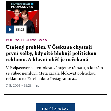
55:23
PODCAST PODPÁSOVKA
Utajený problém. V Česku se chystají
první volby, kdy sítě blokují politickou
reklamu. A hlavní oběť je nečekaná
V Podpásovce se tentokrát věnujeme tématu, o kterém
se vůbec nemluví. Meta začala blokovat politickou
reklamu na Facebooku a Instagramu a...
7. 8. 2026 ▪ 55:23 min.
DALŠÍ ZPRÁVY