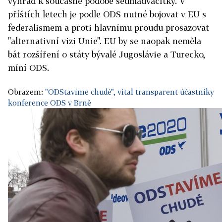
výhrad k současné podobě sedmadvacítky. V
příštích letech je podle ODS nutné bojovat v EU s
federalismem a proti hlavnímu proudu prosazovat
"alternativní vizi Unie". EU by se naopak neměla
bát rozšíření o státy bývalé Jugoslávie a Turecko,
míní ODS.
Obrazem:
"ODStavíme chudé", vítal transparent účastníky
konference ODS v Brně