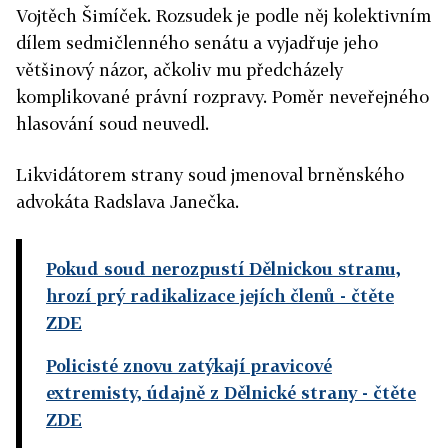
Vojtěch Šimíček. Rozsudek je podle něj kolektivním
dílem sedmičlenného senátu a vyjadřuje jeho
většinový názor, ačkoliv mu předcházely
komplikované právní rozpravy. Poměr neveřejného
hlasování soud neuvedl.
Likvidátorem strany soud jmenoval brněnského
advokáta Radslava Janečka.
Pokud soud nerozpustí Dělnickou stranu,
hrozí prý radikalizace jejích členů
- čtěte
ZDE
Policisté znovu zatýkají pravicové
extremisty, údajně z Dělnické strany
- čtěte
ZDE