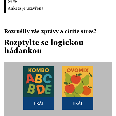
64 %
Anketa je uzavřena.
Rozrušily vás zprávy a cítíte stres?
Rozptylte se logickou
hádankou
HRÁT
HRÁT