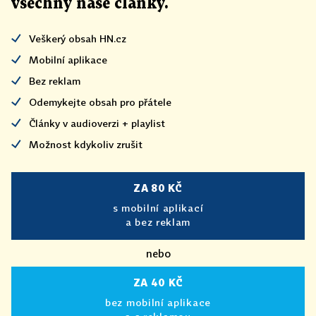
všechny naše články
.
Veškerý obsah HN.cz
Mobilní aplikace
Bez reklam
Odemykejte obsah pro přátele
Články v audioverzi + playlist
Možnost kdykoliv zrušit
ZA 80 KČ
s mobilní aplikací
a bez reklam
nebo
ZA 40 KČ
bez mobilní aplikace