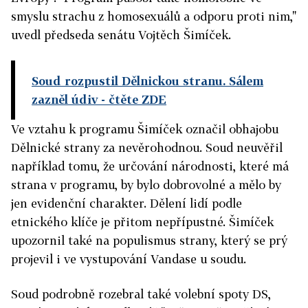
smyslu strachu z homosexuálů a odporu proti nim,"
uvedl předseda senátu Vojtěch Šimíček.
Soud rozpustil Dělnickou stranu. Sálem
zazněl údiv
- čtěte ZDE
Ve vztahu k programu Šimíček označil obhajobu
Dělnické strany za nevěrohodnou. Soud neuvěřil
například tomu, že určování národnosti, které má
strana v programu, by bylo dobrovolné a mělo by
jen evidenční charakter. Dělení lidí podle
etnického klíče je přitom nepřípustné. Šimíček
upozornil také na populismus strany, který se prý
projevil i ve vystupování Vandase u soudu.
Soud podrobně rozebral také volební spoty DS,