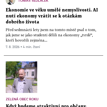
TOMÁŠ SEDLÁČEK
Ekonomie ve věku umělé nemyslivosti. AI
nutí ekonomy vrátit se k otázkám
dobrého života
Před sedmnácti lety jsem na tomto místě psal o tom,
jak jsme se jako studenti dělili na ekonomy „tvrdé“,
kteří hovořili zejména...
7. 8. 2026 ▪ 4 min. čtení
ZELENÁ OBEC ROKU
Když budeme atraktivní pro občany,