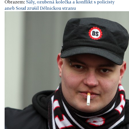
Obrazem:
Šály, ozubená kolečka a konflikt s policisty
aneb Soud zrušil Dělnickou stranu