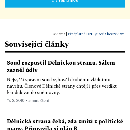
a s reklamou
|
Předplatné HN+ je zcela bez reklam.
Související články
Soud rozpustil Dělnickou stranu. Sálem
zazněl údiv
Nejvyšší správní soud vyhověl druhému vládnímu
návrhu. Členové Dělnické strany chtějí i přes verdikt
kandidovat do sněmovny.
17. 2. 2010 ▪ 5 min. čtení
Dělnická strana čeká, zda zmizí z politické
mapy. Připravila si plán B