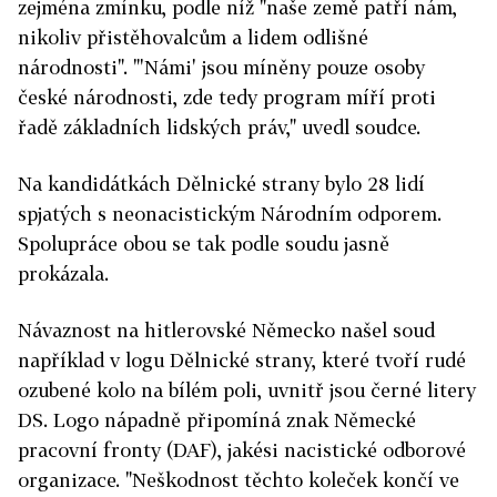
zejména zmínku, podle níž "naše země patří nám,
nikoliv přistěhovalcům a lidem odlišné
národnosti". "'Námi' jsou míněny pouze osoby
české národnosti, zde tedy program míří proti
řadě základních lidských práv," uvedl soudce.
Na kandidátkách Dělnické strany bylo 28 lidí
spjatých s neonacistickým Národním odporem.
Spolupráce obou se tak podle soudu jasně
prokázala.
Návaznost na hitlerovské Německo našel soud
například v logu Dělnické strany, které tvoří rudé
ozubené kolo na bílém poli, uvnitř jsou černé litery
DS. Logo nápadně připomíná znak Německé
pracovní fronty (DAF), jakési nacistické odborové
organizace. "Neškodnost těchto koleček končí ve