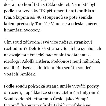
dostali do konfliktu s těžkooděnci. Na místě byl
podle zpravodajky HN přítomen i antikonfliktní
tým. Skupina asi 40 stoupenců se poté semkla
kolem předsedy Tomáše Vandase a odešla směrem
k náměstí Svobody.
Čím soud zdůvodnil své více než 120stránkové
rozhodnutí? Dělnická strana v idejích a symbolech
navazuje na německý nacionální socialismus,
ideologii Adolfa Hitlera. Podobnost není náhodná,
uvedl předseda sedmičlenného senátu soudců
Vojtěch Šimíček.
Podle soudu politická strana uměle vytváří pocity
ohrožení, například ze strany cizinců a imigrantů.
Soud to doložil citátem o Česku jako "žumpě
Evropy". "Program působí také homofobně ve