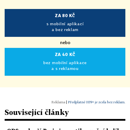
ZA 80 KČ
s mobilní aplikací
a bez reklam
nebo
ZA 40 KČ
bez mobilní aplikace
a s reklamou
|
Předplatné HN+ je zcela bez reklam.
Související články