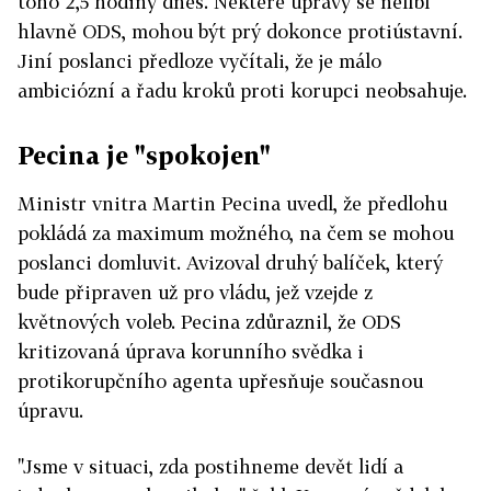
toho 2,5 hodiny dnes. Některé úpravy se nelíbí
hlavně ODS, mohou být prý dokonce protiústavní.
Jiní poslanci předloze vyčítali, že je málo
ambiciózní a řadu kroků proti korupci neobsahuje.
Pecina je "spokojen"
Ministr vnitra Martin Pecina uvedl, že předlohu
pokládá za maximum možného, na čem se mohou
poslanci domluvit. Avizoval druhý balíček, který
bude připraven už pro vládu, jež vzejde z
květnových voleb. Pecina zdůraznil, že ODS
kritizovaná úprava korunního svědka i
protikorupčního agenta upřesňuje současnou
úpravu.
"Jsme v situaci, zda postihneme devět lidí a