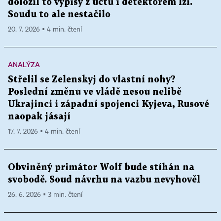
doložil to výpisy z účtů i detektorem lži.
Soudu to ale nestačilo
20. 7. 2026 ▪ 4 min. čtení
ANALÝZA
Střelil se Zelenskyj do vlastní nohy?
Poslední změnu ve vládě nesou nelibě
Ukrajinci i západní spojenci Kyjeva, Rusové
naopak jásají
17. 7. 2026 ▪ 4 min. čtení
Obviněný primátor Wolf bude stíhán na
svobodě. Soud návrhu na vazbu nevyhověl
26. 6. 2026 ▪ 3 min. čtení