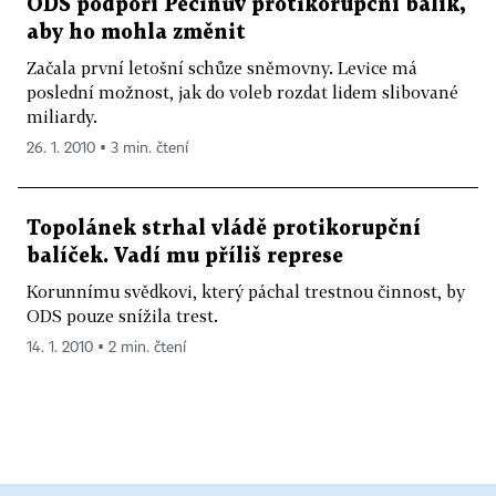
ODS podpoří Pecinův protikorupční balík,
aby ho mohla změnit
Začala první letošní schůze sněmovny. Levice má
poslední možnost, jak do voleb rozdat lidem slibované
miliardy.
26. 1. 2010 ▪ 3 min. čtení
Topolánek strhal vládě protikorupční
balíček. Vadí mu příliš represe
Korunnímu svědkovi, který páchal trestnou činnost, by
ODS pouze snížila trest.
14. 1. 2010 ▪ 2 min. čtení