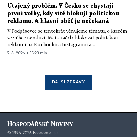
Utajený problém. V Česku se chystají
první volby, kdy sítě blokují politickou
reklamu. A hlavní oběť je nečekaná
V Podpásovce se tentokrát věnujeme tématu, o kterém
se vůbec nemluví. Meta začala blokovat politickou
reklamu na Facebooku a Instagramu a...
7. 8. 2026 ▪ 55:23 min.
DALŠÍ ZPRÁVY
©
1996-2026
Economia, a.s.