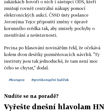
zakázkách hovoří o nich i zástupci ODS, kteří
zmiňují rovněž centrální nákupy pomocí
elektronických aukcí. ČSSD ústy poslance
Jeronýma Tejce připouští změny v úpravě
korunního svědka tak, aby zmizely pochyby o
zneužívání a neústavnosti.
Pecina po hlasování novinářům řekl, že očekává
kolem dvou desítky pozměňovacích návrhů. "Ty
instituty jsou tak jednoduché, že tam není moc
čeho se chytat," dodal.
#korupce
#protikorupční balíček
Nudíte se na poradě?
Vyřešte dnešní hlavolam HN