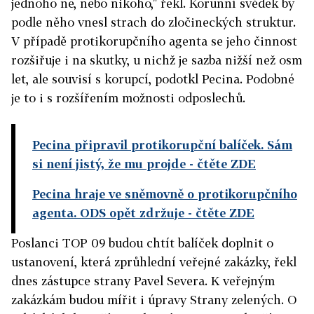
jednoho ne, nebo nikoho," řekl. Korunní svědek by
podle něho vnesl strach do zločineckých struktur.
V případě protikorupčního agenta se jeho činnost
rozšiřuje i na skutky, u nichž je sazba nižší než osm
let, ale souvisí s korupcí, podotkl Pecina. Podobné
je to i s rozšířením možnosti odposlechů.
Pecina připravil protikorupční balíček. Sám
si není jistý, že mu projde
- čtěte ZDE
Pecina hraje ve sněmovně o protikorupčního
agenta. ODS opět zdržuje
- čtěte ZDE
Poslanci TOP 09 budou chtít balíček doplnit o
ustanovení, která zprůhlední veřejné zakázky, řekl
dnes zástupce strany Pavel Severa. K veřejným
zakázkám budou mířit i úpravy Strany zelených. O