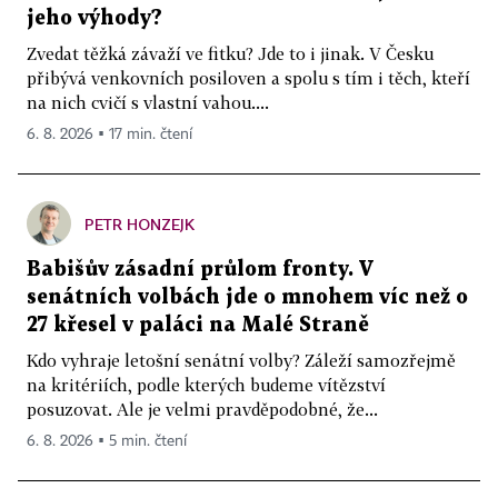
e) v kraji Vysočina
jeho výhody?
Zvedat těžká závaží ve fitku? Jde to i jinak. V Česku
Přemyslovský krucifix z Jihlavy.
přibývá venkovních posiloven a spolu s tím i těch, kteří
na nich cvičí s vlastní vahou....
Zdroj: ČTK
6. 8. 2026 ▪ 17 min. čtení
PETR HONZEJK
Babišův zásadní průlom fronty. V
senátních volbách jde o mnohem víc než o
27 křesel v paláci na Malé Straně
Kdo vyhraje letošní senátní volby? Záleží samozřejmě
na kritériích, podle kterých budeme vítězství
posuzovat. Ale je velmi pravděpodobné, že...
6. 8. 2026 ▪ 5 min. čtení