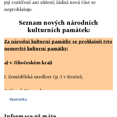
její rozšíření ani zúžení; žádná nová část se
neprohlašuje.
Seznam nových národních
kulturních památek:
Za národní kulturní památky se prohlašují tyto
nemovité kulturní památky:
a) v Jihočeském kraji
1. Zemědělská usedlost čp. 3 v Krníně,
2. Zámek Vimperk,
#památka
3. Zemský hřebčinec v Písku;
Informace už máte