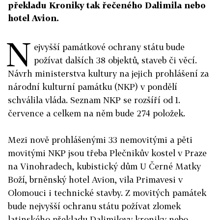
překladu Kroniky tak řečeného Dalimila nebo
hotel Avion.
N
ejvyšší památkové ochrany státu bude
požívat dalších 38 objektů, staveb či věcí.
Návrh ministerstva kultury na jejich prohlášení za
národní kulturní památku (NKP) v pondělí
schválila vláda. Seznam NKP se rozšíří od 1.
července a celkem na něm bude 274 položek.
Mezi nově prohlášenými 33 nemovitými a pěti
movitými NKP jsou třeba Plečnikův kostel v Praze
na Vinohradech, kubistický dům U Černé Matky
Boží, brněnský hotel Avion, vila Primavesi v
Olomouci i technické stavby. Z movitých památek
bude nejvyšší ochranu státu požívat zlomek
latinského překladu Dalimilovy kroniky nebo