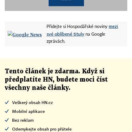
3. Lázeňská kolonáda v Mariánských Lázních;
d) v Královéhradeckém kraji
mezi
Přidejte si Hospodářské noviny
své oblíbené tituly
na Google
1. Dům čp. 92 "Dřevěnka" v Úpici,
zprávách.
2. Vodní elektrárna - přehrada Les Království v
Bílé Třemešné;
Tento článek
je
zdarma. Když si
e) v Libereckém kraji
předplatíte HN, budete moci číst
všechny naše články
.
1. Hospodářský dvůr zámku v Zákupech,
Veškerý obsah HN.cz
2. Dlaskův statek v Dolánkách u Turnova;
Mobilní aplikace
Bez reklam
f) v Moravskoslezském kraji
Odemykejte obsah pro přátele