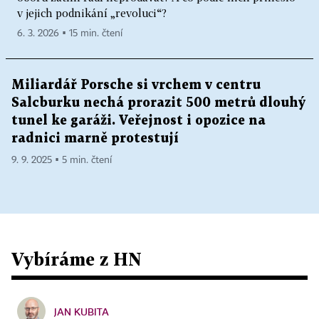
v jejich podnikání „revoluci“?
1. Štáflova chalupa v Havlíčkově Brodě,
6. 3. 2026 ▪ 15 min. čtení
2. Klášter premonstrátů v Želivě;
Miliardář Porsche si vrchem v centru
n) ve Zlínském kraji
Salcburku nechá prorazit 500 metrů dlouhý
tunel ke garáži. Veřejnost i opozice na
radnici marně protestují
1. Hřbitov ve Střílkách,
9. 9. 2025 ▪ 5 min. čtení
2. Fojtství ve Velkých Karlovicích.
Za národní kulturní památky se prohlašují tyto
movité kulturní památky:
Vybíráme z HN
a) v Jihočeském kraji
JAN KUBITA