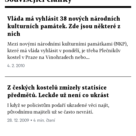
4. Kostel sv. Jakuba Většího v Poličce s rodnou
světničkou Bohuslava Martinů;
Vláda má vyhlásit 38 nových národních
kulturních památek. Zde jsou některé z
i) v Plzeňském kraji
nich
Mezi novými národními kulturními památkami (NKP),
1. Zámek Červené Poříčí,
které má vláda vyhlásit v pondělí, je třeba Plečnikův
kostel v Praze na Vinohradech nebo...
2. Klášter premonstrátek v Chotěšově,
4. 2. 2010
3. Vodní hamr Dobřív,
Z českých kostelů zmizely statisíce
4. Jízdárna ve Světcích;
předmětů. Leckde už není co ukrást
I když se policistům podaří ukradené věci najít,
j) v hlavním městě Praze
původnímu majiteli už se často nevrátí.
28. 12. 2009 ▪ 4 min. čtení
1. Dům U Černé Matky Boží v Praze na Starém
Městě,