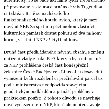
autenticity. To se bude aktuálně týkat třeba dlouho
připravované restaurace brněnské vily Tugendhat
či taktéž v Brně se nacházejícího
funkcionalistického hotelu Avion, který je mezi
novými NKP. Za špatnou péči mohou vlastníci
kulturních památek dostat pokutu až dva miliony
korun, vlastníci NKP až čtyři miliony.
Druhá část předkládaného návrhu obsahuje změnu
nařízení vlády z roku 1999, kterým byla mimo jiné
za NKP prohlášena česká část koněspřežní
železnice České Budějovice - Linec. Její dosavadní
vymezení kvůli rozdělení či přečíslování parcel už
podle ministerstva neodpovídá stávajícím
geodetickým podkladům a přináší problémy v
praktickém použití. Z tohoto důvodu se navrhuje
nové vymezení této NKP, které ale nepředstavuje