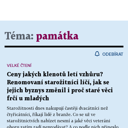
2. Kostel Nejsvětějšího Srdce Páně v Praze na
Vinohradech,
Téma:
památka
3. Čistírna odpadních vod v Praze v Bubenči;
k) ve Středočeském kraji
ODEBÍRAT
VELKÉ ČTENÍ
Park a zámek v Průhonicích;
Ceny jakých klenotů letí vzhůru?
Renomovaní starožitníci líčí, jak se
l) v Ústeckém kraji
jejich byznys změnil i proč staré věci
frčí u mladých
Děkanský kostel Nanebevzetí Panny Marie v
Mostě;
Starožitnosti dnes nakupují častěji dvacátníci než
čtyřicátníci, říkají lidé z branže. Co se už ve
starožitnictvích nabízet nesmí a jaké věci veteráni
m) v kraji Vysočina
oboru zatím radí neprodávat? A co podle nich přineslo