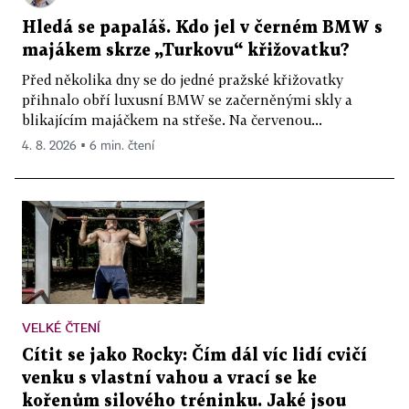
Závišův kříž z kláštera ve Vyšším Brodě;
Hledá se papaláš. Kdo jel v černém BMW s
majákem skrze „Turkovu“ křižovatku?
b) v Jihomoravském kraji
Před několika dny se do jedné pražské křižovatky
přihnalo obří luxusní BMW se začerněnými skly a
Světelský oltář;
blikajícím majáčkem na střeše. Na červenou...
4. 8. 2026 ▪ 6 min. čtení
c) v Moravskoslezském kraji
Železniční motorový vůz M 290.001 - Slovenská
strela;
d) v Praze
VELKÉ ČTENÍ
Zlomek latinského překladu Kroniky tak řečeného
Cítit se jako Rocky: Čím dál víc lidí cvičí
Dalimila;
venku s vlastní vahou a vrací se ke
kořenům silového tréninku. Jaké jsou