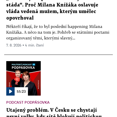
stáda“. Proč Milana Knížáka oslavuje
vláda vedená mužem, kterým umělec
opovrhoval
Někteří říkají, že to byl poslední happening Milana
Knížáka. A něco na tom je. Pohřeb se státními poctami
organizovaný těmi, kterými slavný...
7. 8. 2026 ▪ 4 min. čtení
55:23
PODCAST PODPÁSOVKA
Utajený problém. V Česku se chystají
první volby, kdy sítě blokují politickou