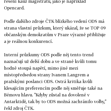
řešení kauz magistrátu, jako je například
Opencard.
Podle dalšího zdroje ČTK blízkého vedení ODS má
strana vlastní průzkum, který ukázal, že se TOP 09
občanským demokratům v Praze výrazně přibližuje
a je reálnou konkurencí.
Interní průzkumy ODS podle něj tento trend
naznačují už delší dobu a ve straně kvůli tomu
hodně stoupá napětí, mimo jiné mezi
místopředsedou strany Ivanem Langrem a
pražskými poslanci ODS. Ostrá kritika kvůli
klesajícím preferencím podle něj směřuje také na
Bémovu hlavu. "Kdyby zůstal na dovolené v
Antarktidě, tak by to ODS možná zachránilo volby,"
řekl zdroj ČTK.