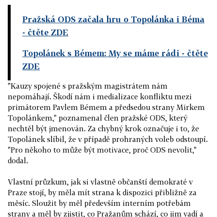
Pražská ODS začala hru o Topolánka i Béma
- čtěte ZDE
Topolánek s Bémem: My se máme rádi
- čtěte
ZDE
"Kauzy spojené s pražským magistrátem nám
nepomáhají. Škodí nám i medializace konfliktu mezi
primátorem Pavlem Bémem a předsedou strany Mirkem
Topolánkem," poznamenal člen pražské ODS, který
nechtěl být jmenován. Za chybný krok označuje i to, že
Topolánek slíbil, že v případě prohraných voleb odstoupí.
"Pro někoho to může být motivace, proč ODS nevolit,"
dodal.
Vlastní průzkum, jak si vlastně občanští demokraté v
Praze stojí, by měla mít strana k dispozici přibližně za
měsíc. Sloužit by měl především interním potřebám
strany a měl by zjistit, co Pražanům schází, co jim vadí a