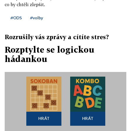
co by chtěli zlepšit.
#ODS
#volby
Rozrušily vás zprávy a cítíte stres?
Rozptylte se logickou
hádankou
HRÁT
HRÁT