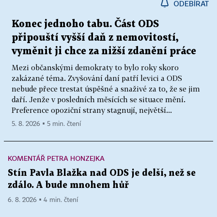
ODEBÍRAT
Konec jednoho tabu. Část ODS
připouští vyšší daň z nemovitostí,
vyměnit ji chce za nižší zdanění práce
Mezi občanskými demokraty to bylo roky skoro
zakázané téma. Zvyšování daní patří levici a ODS
nebude přece trestat úspěšné a snaživé za to, že se jim
daří. Jenže v posledních měsících se situace mění.
Preference opoziční strany stagnují, největší...
5. 8. 2026 ▪ 5 min. čtení
KOMENTÁŘ PETRA HONZEJKA
Stín Pavla Blažka nad ODS je delší, než se
zdálo. A bude mnohem hůř
6. 8. 2026 ▪ 4 min. čtení