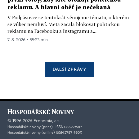
reklamu. A hlavní oběť je nečekaná
V Podpásovce se tentokrát věnujeme tématu, o kterém
se vůbec nemluví. Meta začala blokovat politickou
reklamu na Facebooku a Instagramu a...
7. 8. 2026 ▪ 55:23 min.
DALŠÍ ZPRÁVY
©
1996-2026
Economia, a.s.
Hospodářské noviny (print) ISSN 0862-9587
Hospodářské noviny (online) ISSN 2787-950X