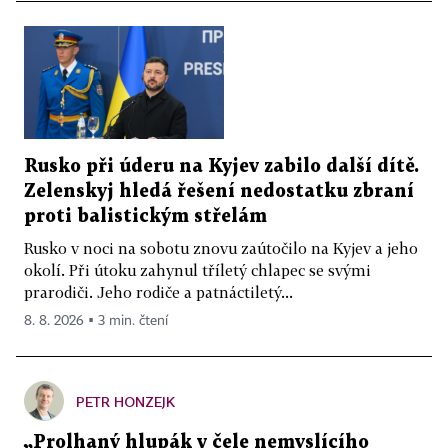
Rusko při úderu na Kyjev zabilo další dítě.
Zelenskyj hledá řešení nedostatku zbraní
proti balistickým střelám
Rusko v noci na sobotu znovu zaútočilo na Kyjev a jeho
okolí. Při útoku zahynul tříletý chlapec se svými
prarodiči. Jeho rodiče a patnáctiletý...
8. 8. 2026 ▪ 3 min. čtení
PETR HONZEJK
„Prolhaný hlupák v čele nemyslícího