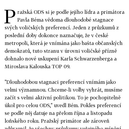
P
ražská ODS si je podle jejího lídra a primátora
Pavla Béma vědoma dlouhodobé stagnace
svých voličských preferencí. Jeden z průzkumů z
poslední doby dokonce naznačuje, že v české
metropoli, která je vnímána jako bašta občanských
demokratů, tuto stranu v úrovni voličské přízně
dohnalo nové uskupení Karla Schwarzenberga a
Miroslava Kalouska TOP 09.
"Dlouhodobou stagnaci preferencí vnímám jako
velmi významnou. Chceme-li volby vyhrát, musíme
začít s velmi aktivní politikou. To je pochopitelně
úkol pro celou ODS," uvedl Bém. Pokles preferencí
se podle něj datuje na přelom října a listopadu
loňského roku. Pražský primátor ale zároveň
zdůraznil, že všechny průzkumy veřejného mínění