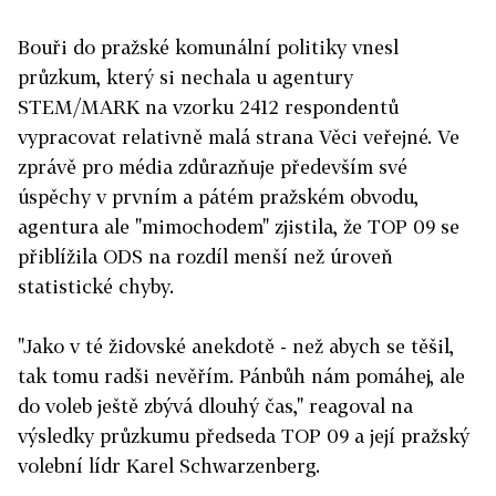
Bouři do pražské komunální politiky vnesl
průzkum, který si nechala u agentury
STEM/MARK na vzorku 2412 respondentů
vypracovat relativně malá strana Věci veřejné. Ve
zprávě pro média zdůrazňuje především své
úspěchy v prvním a pátém pražském obvodu,
agentura ale "mimochodem" zjistila, že TOP 09 se
přiblížila ODS na rozdíl menší než úroveň
statistické chyby.
"Jako v té židovské anekdotě - než abych se těšil,
tak tomu radši nevěřím. Pánbůh nám pomáhej, ale
do voleb ještě zbývá dlouhý čas," reagoval na
výsledky průzkumu předseda TOP 09 a její pražský
volební lídr Karel Schwarzenberg.