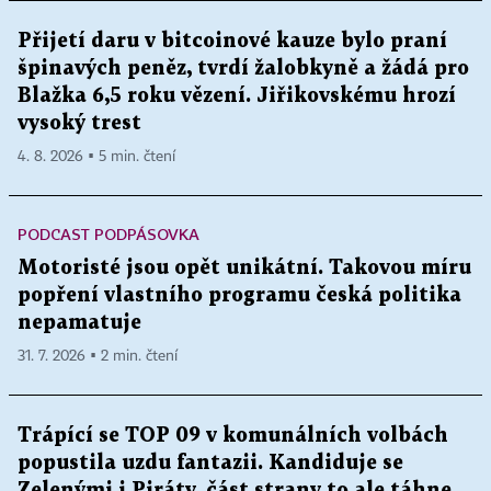
Přijetí daru v bitcoinové kauze bylo praní
špinavých peněz, tvrdí žalobkyně a žádá pro
Blažka 6,5 roku vězení. Jiřikovskému hrozí
vysoký trest
4. 8. 2026 ▪ 5 min. čtení
PODCAST PODPÁSOVKA
Motoristé jsou opět unikátní. Takovou míru
popření vlastního programu česká politika
nepamatuje
31. 7. 2026 ▪ 2 min. čtení
Trápící se TOP 09 v komunálních volbách
popustila uzdu fantazii. Kandiduje se
Zelenými i Piráty, část strany to ale táhne