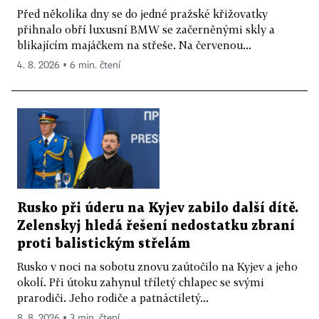
Před několika dny se do jedné pražské křižovatky
přihnalo obří luxusní BMW se začerněnými skly a
blikajícím majáčkem na střeše. Na červenou...
4. 8. 2026 ▪ 6 min. čtení
Rusko při úderu na Kyjev zabilo další dítě.
Zelenskyj hledá řešení nedostatku zbraní
proti balistickým střelám
Rusko v noci na sobotu znovu zaútočilo na Kyjev a jeho
okolí. Při útoku zahynul tříletý chlapec se svými
prarodiči. Jeho rodiče a patnáctiletý...
8. 8. 2026 ▪ 3 min. čtení