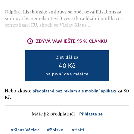
Odpůrci Lisabonské smlouvy se opět ozvaliLisabonská
smlouva by neměla otevřít cestu k radikální unifikaci a
centralizaci EU, shodli se Václav Klaus...
ZBÝVÁ VÁM JEŠTĚ 95 % ČLÁNKU
Číst dál za
40 Kč
na první dva měsíce
Nebo zkuste
za 80
předplatné bez reklam a s mobilní aplikací
Kč.
Máte již předplatné?
Přihlaste se
#Klaus Václav
#Polsko
#Haiti