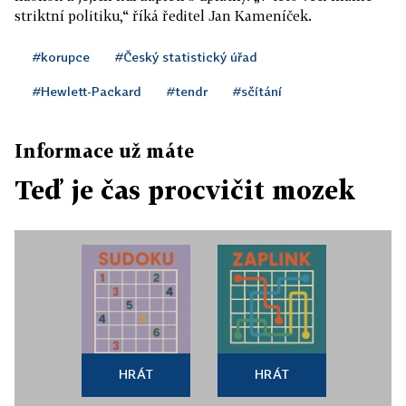
striktní politiku,“ říká ředitel Jan Kameníček.
#korupce
#Český statistický úřad
#Hewlett-Packard
#tendr
#sčítání
Informace už máte
Teď je čas procvičit mozek
HRÁT
HRÁT