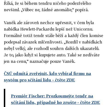
Říká, že si během tendru ničeho podezřelého
nevšiml. „Vůbec ne, žádné anomálie,“ popírá.
Vaněk ale zároveň nechce upřesnit, v čem byla
nabídka Hewlett-Packardu lepší než Unicornu.
Formálně totiž tendr stále běží a každý člen komise
podepsal závazek mlčenlivosti. „Rozdíl v nabídkách
nebyl velký, ale rozhodl souhrn dalších ukazatelů.
Je to, jako když si kupujete auto. Také se nedíváte
jen na cenu,“ naznačuje pouze Vaněk.
ČSÚ odmítá zveřejnit, kdo vybíral firmu na
systém pro sčítání lidu
- čtěte ZDE
Premiér Fischer: Prozkoumejte tendr na
sčítání lidu, případně ho zrušte
- čtěte ZDE