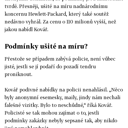
tvrdé. Přesněji, ušité na míru nadnárodnímu
koncernu Hewlett-Packard, který také soutěž
nedávno vyhrál. Za cenu o 110 milionů vyšší, než
jakou nabídl Kovář.
Podmínky ušité na míru?
Přestože se případem zabývá policie, není vůbec
jisté, jestli se jí podaří do pozadí tendru
proniknout.
Kovář podivné nabídky na policii nenahlásil. „Něco
byly anonymní esemesky, maily, jindy nám nechali
falešné vizitky. Bylo to neschůdné,“ říká Kovář.
Policisté se tak mohou zajímat o to, jestli
podmínky zakázky nebyly sepsané tak, aby nikdo