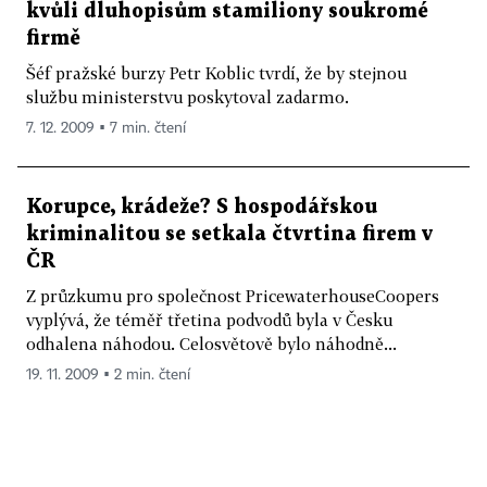
kvůli dluhopisům stamiliony soukromé
firmě
Šéf pražské burzy Petr Koblic tvrdí, že by stejnou
službu ministerstvu poskytoval zadarmo.
7. 12. 2009 ▪ 7 min. čtení
Korupce, krádeže? S hospodářskou
kriminalitou se setkala čtvrtina firem v
ČR
Z průzkumu pro společnost PricewaterhouseCoopers
vyplývá, že téměř třetina podvodů byla v Česku
odhalena náhodou. Celosvětově bylo náhodně...
19. 11. 2009 ▪ 2 min. čtení