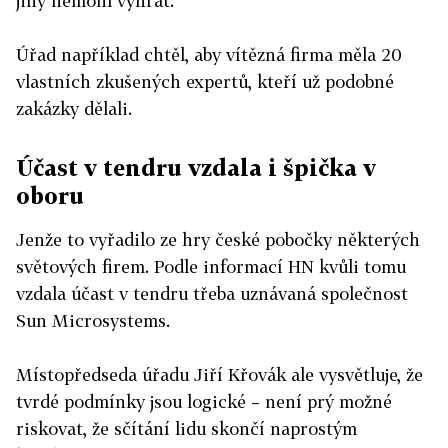
jiný nemohl vyhrát.
Úřad například chtěl, aby vítězná firma měla 20
vlastních zkušených expertů, kteří už podobné
zakázky dělali.
Účast v tendru vzdala i špička v
oboru
Jenže to vyřadilo ze hry české pobočky některých
světových firem. Podle informací HN kvůli tomu
vzdala účast v tendru třeba uznávaná společnost
Sun Microsystems.
Místopředseda úřadu Jiří Křovák ale vysvětluje, že
tvrdé podmínky jsou logické – není prý možné
riskovat, že sčítání lidu skončí naprostým