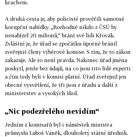
krachem.
A druhá cesta je, aby policisté prověřili samotné
korupční nabídky. „Rozhodně nikdo z ČSÚ by
nenabízel 20 milionů,“ brání své lidi Křovák.
Zvláštní je, že úřad se zpočátku úporně bránil
zveřejnit členy výběrové komise. S tím, že to zákon
zakazuje. Ale to není pravda. Nakonec úřad jména
poskytl, jenže bez údajů, na co jsou tito lidé experti
a čím tedy byli v komisi platní. Úřad zveřejnil jen
obecné vysvětlení, že tři jsou z úřadu a další z
ministerstev a vysokých škol.
„Nic podezřelého nevidím“
Jedním z komisařů byl i náměstek ministra
průmyslu Luboš Vaněk, dlouholetý státní úředník.