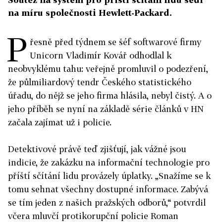
na míru společnosti Hewlett-Packard.
P
řesně před týdnem se šéf softwarové firmy
Unicorn Vladimír Kovář odhodlal k
neobvyklému tahu: veřejně promluvil o podezření,
že půlmiliardový tendr Českého statistického
úřadu, do nějž se jeho firma hlásila, nebyl čistý. A o
jeho příběh se nyní na základě série článků v HN
začala zajímat už i policie.
Detektivové právě teď zjišťují, jak vážné jsou
indicie, že zakázku na informační technologie pro
příští sčítání lidu provázely úplatky. „Snažíme se k
tomu sehnat všechny dostupné informace. Zabývá
se tím jeden z našich pražských odborů,“ potvrdil
včera mluvčí protikorupční policie Roman