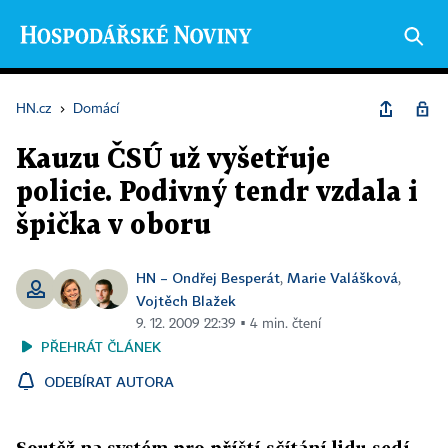
HN.cz
›
Domácí
Kauzu ČSÚ už vyšetřuje
policie. Podivný tendr vzdala i
špička v oboru
HN – Ondřej Besperát
Marie Valášková
,
,
Vojtěch Blažek
9. 12. 2009 22:39 ▪ 4 min. čtení
PŘEHRÁT ČLÁNEK
ODEBÍRAT AUTORA
Soutěž na systém pro příští sčítání lidu sedí