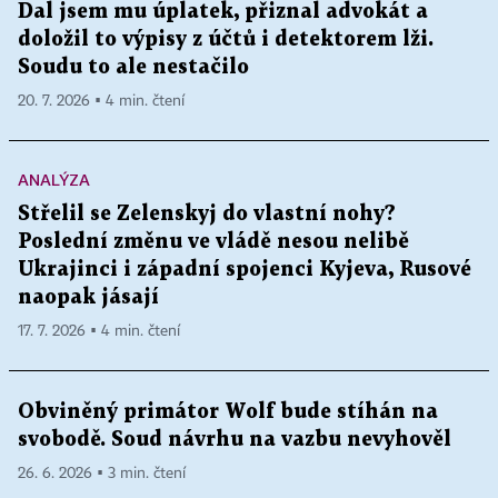
Dal jsem mu úplatek, přiznal advokát a
doložil to výpisy z účtů i detektorem lži.
Soudu to ale nestačilo
20. 7. 2026 ▪ 4 min. čtení
ANALÝZA
Střelil se Zelenskyj do vlastní nohy?
Poslední změnu ve vládě nesou nelibě
Ukrajinci i západní spojenci Kyjeva, Rusové
naopak jásají
17. 7. 2026 ▪ 4 min. čtení
Obviněný primátor Wolf bude stíhán na
svobodě. Soud návrhu na vazbu nevyhověl
26. 6. 2026 ▪ 3 min. čtení