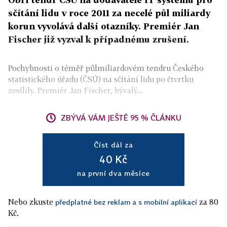
sčítání lidu v roce 2011 za necelé půl miliardy
korun vyvolává další otazníky. Premiér Jan
Fischer již vyzval k případnému zrušení.
Pochybnosti o téměř půlmiliardovém tendru Českého
statistického úřadu (ČSÚ) na sčítání lidu po čtvrtku
zesílily. Premiér Jan Fischer, bývalý...
ZBÝVÁ VÁM JEŠTĚ 95 % ČLÁNKU
Číst dál za
40 Kč
na první dva měsíce
Nebo zkuste
za 80
předplatné bez reklam a s mobilní aplikací
Kč.