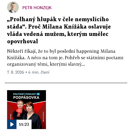
PETR HONZEJK
„Prolhaný hlupák v čele nemyslícího
stáda“. Proč Milana Knížáka oslavuje
vláda vedená mužem, kterým umělec
opovrhoval
Někteří říkají, že to byl poslední happening Milana
Knížáka. A něco na tom je. Pohřeb se státními poctami
organizovaný těmi, kterými slavný...
7. 8. 2026 ▪ 4 min. čtení
55:23