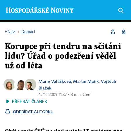
HN.cz
›
Domácí
Korupce při tendru na sčítání
lidu? Úřad o podezření věděl
už od léta
Marie Valášková
Martin Mařík
Vojtěch
,
,
Blažek
4. 12. 2009 11:37 ▪ 3 min. čtení
PŘEHRÁT ČLÁNEK
ODEBÍRAT AUTORKU
Obří tendr ČSÚ na dodavatele IT systému pro