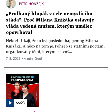
PETR HONZEJK
„Prolhaný hlupák v čele nemyslícího
stáda“. Proč Milana Knížáka oslavuje
vláda vedená mužem, kterým umělec
opovrhoval
Někteří říkají, že to byl poslední happening Milana
Knížáka. A něco na tom je. Pohřeb se státními poctami
organizovaný těmi, kterými slavný...
7. 8. 2026 ▪ 4 min. čtení
55:23