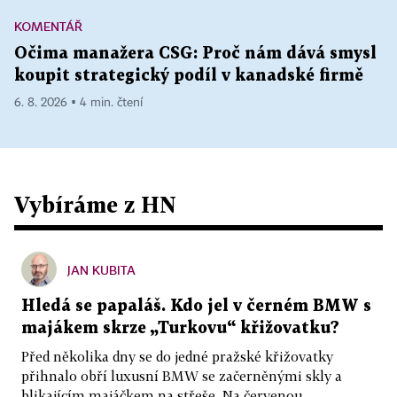
KOMENTÁŘ
Očima manažera CSG: Proč nám dává smysl
koupit strategický podíl v kanadské firmě
6. 8. 2026 ▪ 4 min. čtení
Vybíráme z HN
JAN KUBITA
Hledá se papaláš. Kdo jel v černém BMW s
majákem skrze „Turkovu“ křižovatku?
Před několika dny se do jedné pražské křižovatky
přihnalo obří luxusní BMW se začerněnými skly a
blikajícím majáčkem na střeše. Na červenou...