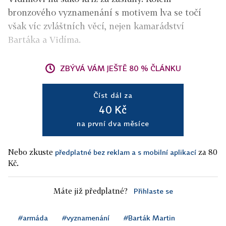
bronzového vyznamenání s motivem lva se točí
však víc zvláštních věcí, nejen kamarádství
Bartáka a Vidíma.
ZBÝVÁ VÁM JEŠTĚ 80 % ČLÁNKU
Číst dál za
40 Kč
na první dva měsíce
Nebo zkuste
za 80
předplatné bez reklam a s mobilní aplikací
Kč.
Máte již předplatné?
Přihlaste se
#armáda
#vyznamenání
#Barták Martin