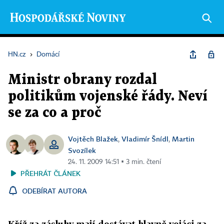
HN.cz
›
Domácí
Ministr obrany rozdal
politikům vojenské řády. Neví
se za co a proč
Vojtěch Blažek
Vladimír Šnídl
Martin
,
,
Svozílek
24. 11. 2009 14:51 ▪ 3 min. čtení
PŘEHRÁT ČLÁNEK
ODEBÍRAT AUTORA
Kříž za zásluhy mají dostávat hlavně vojáci za