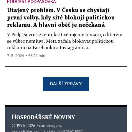
PODCAST PODPÁSOVKA
Utajený problém. V Česku se chystají
první volby, kdy sítě blokují politickou
reklamu. A hlavní oběť je nečekaná
V Podpásovce se tentokrát věnujeme tématu, o kterém
se vůbec nemluví. Meta začala blokovat politickou
reklamu na Facebooku a Instagramu a...
7. 8. 2026 ▪ 55:23 min.
DALŠÍ ZPRÁVY
©
1996-2026
Economia, a.s.
Hospodářské noviny (print) ISSN 0862-9587