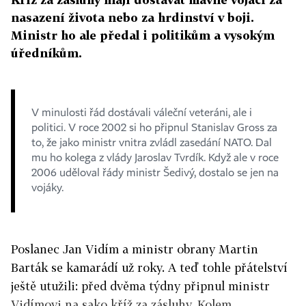
nasazení života nebo za hrdinství v boji.
Ministr ho ale předal i politikům a vysokým
úředníkům.
V minulosti řád dostávali váleční veteráni, ale i
politici. V roce 2002 si ho připnul Stanislav Gross za
to, že jako ministr vnitra zvládl zasedání NATO. Dal
mu ho kolega z vlády Jaroslav Tvrdík. Když ale v roce
2006 uděloval řády ministr Šedivý, dostalo se jen na
vojáky.
Poslanec Jan Vidím a ministr obrany Martin
Barták se kamarádí už roky. A teď tohle přátelství
ještě utužili: před dvěma týdny připnul ministr
Vidímovi na sako kříž za zásluhy. Kolem