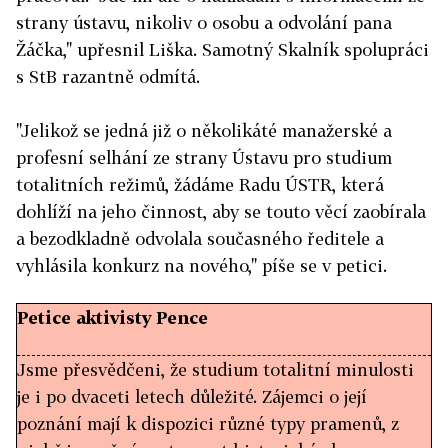
strany ústavu, nikoliv o osobu a odvolání pana
Žáčka," upřesnil Liška. Samotný Skalník spolupráci
s StB razantně odmítá.
"Jelikož se jedná již o několikáté manažerské a
profesní selhání ze strany Ústavu pro studium
totalitních režimů, žádáme Radu ÚSTR, která
dohlíží na jeho činnost, aby se touto věcí zaobírala
a bezodkladně odvolala současného ředitele a
vyhlásila konkurz na nového," píše se v petici.
Petice aktivisty Pence
Jsme přesvědčeni, že studium totalitní minulosti
je i po dvaceti letech důležité. Zájemci o její
poznání mají k dispozici různé typy pramenů, z