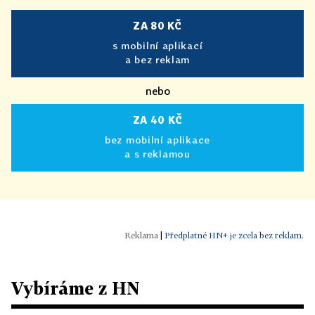
ZA 80 KČ
s mobilní aplikací
a bez reklam
nebo
ZA 40 KČ
bez mobilní aplikace
a s reklamou
|
Předplatné HN+ je zcela bez reklam.
Vybíráme z HN