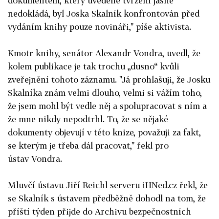
dokumentem, který uvedené tvrzení jasně
nedokládá, byl Joska Skalník konfrontován před
V Praze 17. listopadu 2009
vydáním knihy pouze novináři," píše aktivista.
Kmotr knihy, senátor Alexandr Vondra, uvedl, že
První den podepsalo tuto petici několik desítek
kolem publikace je tak trochu „dusno“ kvůli
občanů, mezi nimi například Vladimír Hanzel,
zveřejnění tohoto záznamu. "Já prohlašuji, že Josku
redaktor; Petr Oslzlý, divadelník; Václav Havel,
Skalníka znám velmi dlouho, velmi si vážím toho,
dramatik a bývalý prezident ČR; Břetislav Rychlík,
že jsem mohl být vedle něj a spolupracovat s ním a
režisér; John Bok, občanský aktivista; Petr Koura,
že mne nikdy nepodtrhl. To, že se nějaké
historik; Ondřej Liška, poslanec; Michal Ambrož,
dokumenty objevují v této knize, považuji za fakt,
hudebník; Jana Netopilová, novinářka; Miloš
se kterým je třeba dál pracovat," řekl pro
Müller, dokumentarista; Lenka Procházková,
ústav Vondra.
spisovatelka; Rudolf Zeman, novinář; Václav
Koubek, hudebník; Leoš Válka, galerista; David
Mluvčí ústavu Jiří Reichl serveru iHNed.cz řekl, že
Černý, výtvarník; Marek Brodský, herec; Petr
se Skalník s ústavem předběžně dohodl na tom, že
Blažek, historik; Jana Zoubková, překladatelka;
příští týden přijde do Archivu bezpečnostních
Věra Krincvajová, dokumentaristka; Zdeněk Lukeš,