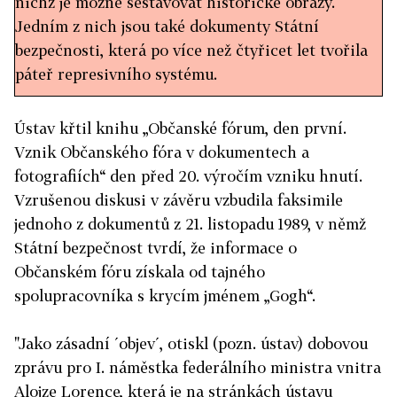
nichž je možné sestavovat historické obrazy.
Jedním z nich jsou také dokumenty Státní
bezpečnosti, která po více než čtyřicet let tvořila
páteř represivního systému.
Ústav pro studium totalitních režimů vydal při
Ústav křtil knihu „Občanské fórum, den první.
příležitosti dvacátého výročí vzniku Občanského
Vznik Občanského fóra v dokumentech a
fóra knihu, kde je dokumentován jeho vznik. Jako
fotografiích“ den před 20. výročím vzniku hnutí.
zásadní „objev“ otiskl dobovou zprávu pro I.
Vzrušenou diskusi v závěru vzbudila faksimile
náměstka federálního ministra vnitra Alojze
jednoho z dokumentů z 21. listopadu 1989, v němž
Lorence z 21. listopadu 1989, která je na stránkách
Státní bezpečnost tvrdí, že informace o
ústavu interpretována následujícím způsobem:
Občanském fóru získala od tajného
„Ojedinělá informace 1. odboru II. správy SNB navíc
spolupracovníka s krycím jménem „Gogh“.
umožňuje identifikaci jednoho z důležitých
informačních zdrojů totalitní moci o rané fázi
"Jako zásadní ´objev´, otiskl (pozn. ústav) dobovou
vývoje Občanského fóra.“ V denním tisku byl pak
zprávu pro I. náměstka federálního ministra vnitra
ještě před vydáním knihy „identifikován“ jako
Alojze Lorence, která je na stránkách ústavu