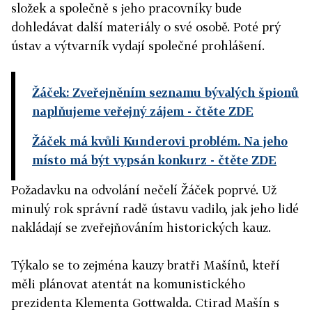
složek a společně s jeho pracovníky bude
architekt; Filip Pospíšil, novinář; Krištof Rímský,
dohledávat další materiály o své osobě. Poté prý
herec; Petr Schwarz, publicista.
ústav a výtvarník vydají společné prohlášení.
Žáček: Zveřejněním seznamu bývalých špionů
naplňujeme veřejný zájem
- čtěte ZDE
Žáček má kvůli Kunderovi problém. Na jeho
místo má být vypsán konkurz
- čtěte ZDE
Požadavku na odvolání nečelí Žáček poprvé. Už
minulý rok správní radě ústavu vadilo, jak jeho lidé
nakládají se zveřejňováním historických kauz.
Týkalo se to zejména kauzy bratři Mašínů, kteří
měli plánovat atentát na komunistického
prezidenta Klementa Gottwalda. Ctirad Mašín s