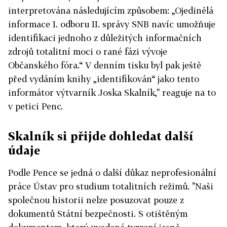
tento informátor výtvarník Joska Skalník.
interpretována následujícím způsobem: „Ojedinělá
informace 1. odboru II. správy SNB navíc umožňuje
Jedná se o další důkaz neprofesionální práce
identifikaci jednoho z důležitých informačních
Ústav pro studium totalitních režimů. Naši
zdrojů totalitní moci o rané fázi vývoje
společnou historii nelze posuzovat pouze z
Občanského fóra.“ V denním tisku byl pak ještě
dokumentů Státní bezpečnosti. S otištěným
před vydáním knihy „identifikován“ jako tento
dokumentem, který uvedené tvrzení jasně
informátor výtvarník Joska Skalník," reaguje na to
nedokládá, byl Joska Skalník konfrontován před
v petici Penc.
vydáním knihy pouze novináři. Ačkoliv je veřejně
činný, autoři knihy ho vůbec nekontaktovali.
Skalník si přijde dohledat další
Tento přístup k výkladu historie si státní instituce
údaje
nesmí dovolit. Jelikož se jedná již o několikáté
manažerské a profesní selhání ze strany Ústavu
Podle Pence se jedná o další důkaz neprofesionální
pro studium totalitních režimů, žádáme Radu
práce Ústav pro studium totalitních režimů. "Naši
ÚSTR, která dohlíží na jeho činnost, aby se touto
společnou historii nelze posuzovat pouze z
věcí zaobírala a bezodkladně odvolala současného
dokumentů Státní bezpečnosti. S otištěným
ředitele a vyhlásila konkurz na nového.