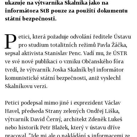
ukazuje na výtvarníka Skalníka jako na
informátora StB pouze za použití dokumentu
státní bezpečnosti.
P
etici, která požaduje odvolání ředitele Ústavu
pro studium totalitních režimů Pavla Žáčka,
sepsal aktivista Stanislav Penc. Vadí mu, že ÚSTR
ve své nové publikaci o vzniku Občanského fóra
tvrdí, že výtvarník Joska Skalník byl informátor
komunistické státní bezpečnosti, aniž vyslechl
Skalníkovu verzi.
Petici podepsal mimo jiné i exprezident Václav
Havel, předseda Strany zelených Ondřej Liška,
výtvarník David Černý, architekt Zdeněk Lukeš
nebo historik Petr Blažek, který v ústavu dříve
pracoval. "Jde mi ale o nakládání s informacemi ze