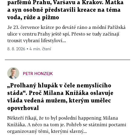
parfémů Prahu, Varšavu a Krakov. Matka
a syn osobně představili kreace na téma
voda, růže a pižmo
Je 23. července krátce po deváté ráno a módní Pařížská
ulice v centru Prahy ještě spí. Přesto se tudy začínají
trousit vybraní lifestyloví...
8. 8. 2026 ▪ 4 min. čtení
PETR HONZEJK
„Prolhaný hlupák v čele nemyslícího
stáda“. Proč Milana Knížáka oslavuje
vláda vedená mužem, kterým umělec
opovrhoval
Někteří říkají, že to byl poslední happening Milana
Knížáka. A něco na tom je. Pohřeb se státními poctami
organizovaný těmi, kterými slavný...