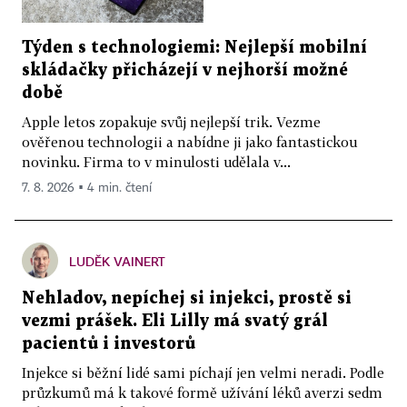
Týden s technologiemi: Nejlepší mobilní
skládačky přicházejí v nejhorší možné
době
Apple letos zopakuje svůj nejlepší trik. Vezme
ověřenou technologii a nabídne ji jako fantastickou
novinku. Firma to v minulosti udělala v...
7. 8. 2026 ▪ 4 min. čtení
LUDĚK VAINERT
Nehladov, nepíchej si injekci, prostě si
vezmi prášek. Eli Lilly má svatý grál
pacientů i investorů
Injekce si běžní lidé sami píchají jen velmi neradi. Podle
průzkumů má k takové formě užívání léků averzi sedm