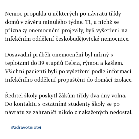
Nemoc propukla u některých po návratu třídy
domů v závěru minulého týdne. Ti, u nichž se
příznaky onemocnění projevily, byli vyšetřeni na
infekčním oddělení českobudějovické nemocnice.
Dosavadní průběh onemocnění byl mírný s
teplotami do 39 stupňů Celsia, rýmou a kašlem.
Všichni pacienti byli po vyšetření podle informací
infekčního oddělení propuštěni do domácí izolace.
Ředitel školy poskytl žákům třídy dva dny volna.
Do kontaktu s ostatními studenty školy se po
návratu ze zahraničí nikdo z nakažených nedostal.
#zdravotnictví