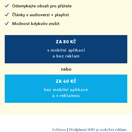
Odemykejte obsah pro přátele
Články v audioverzi + playlist
Možnost kdykoliv zrušit
ZA 80 KČ
s mobilní aplikací
a bez reklam
nebo
ZA 40 KČ
bez mobilní aplikace
a s reklamou
|
Předplatné HN+ je zcela bez reklam.