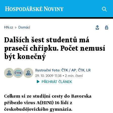
HN.cz
›
Domácí
Dalších šest studentů má
prasečí chřipku. Počet nemusí
být konečný
Ilustrační foto: ČTK / AP
ČTK
LR
,
,
29. 10. 2009 11:38 ▪ 2 min. čtení
PŘEHRÁT ČLÁNEK
Celkem si ze studijní cesty do Bavorska
přibezlo virus A(H1N1) 16 lidí z
českobudějovického gymnázia.