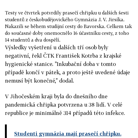
Testy ve čtvrtek potvrdily prasečí chřipku u dalších šesti
studentů z českobudějovického Gymnázia J. V. Jirsíka.
Nakazili se během studijní cesty do Bavorska. Celkem tak
do současné doby onemocnělo 16 účastníku cesty, z toho
14 studentů a dva dospělí.
Výsledky vyšetření u dalších tří osob byly
negativní, řekl ČTK František Kotrba z krajské
hygienické stanice. "Inkubační doba v tomto
případě končí v pátek, a proto ještě uvedené údaje
nemusí být konečné," dodal.
V Jihočeském kraji byla do dnešního dne
pandemická chřipka potvrzena u 38 lidí. V celé
republice je minimálně 314 případů této infekce.
Studenti gymnázia mají prasečí chřipku.