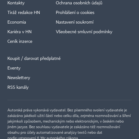
Kontakty
Ochrana osobních údajů
Tiráž redakce HN
Prohlášení o cookies
Economia
Nastavení soukromí
Kariéra v HN
Všeobecné smluvní podmínky
Ceník inzerce
Koupit / darovat předplatné
Eventy
Newslettery
×
RSS kanály
Autorská práva vykonává vydavatel. Bez písemného svolení vydavatele je
zakázáno jakékoli užití částí nebo celku díla, zejména rozmnožování a šíření
jakýmkoli způsobem, mechanickým nebo elektronickým, v českém nebo
jiném jazyce. Bez souhlasu vydavatele je zakázáno též rozmnožování
obsahu pro účely automatizované analýzy textů nebo dat
podle ustanovení § 39c autorského zákona.