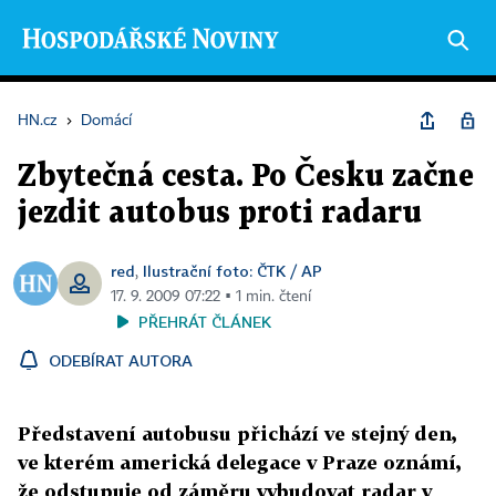
HN.cz
›
Domácí
Zbytečná cesta. Po Česku začne
jezdit autobus proti radaru
red
Ilustrační foto: ČTK / AP
,
17. 9. 2009 07:22 ▪ 1 min. čtení
PŘEHRÁT ČLÁNEK
ODEBÍRAT AUTORA
Představení autobusu přichází ve stejný den,
ve kterém americká delegace v Praze oznámí,
že odstupuje od záměru vybudovat radar v