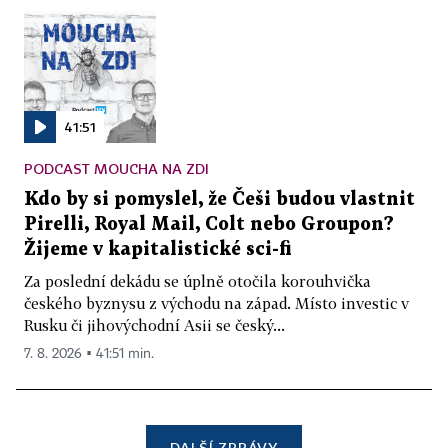
41:51
PODCAST MOUCHA NA ZDI
Kdo by si pomyslel, že Češi budou vlastnit
Pirelli, Royal Mail, Colt nebo Groupon?
Žijeme v kapitalistické sci-fi
Za poslední dekádu se úplně otočila korouhvička
českého byznysu z východu na západ. Místo investic v
Rusku či jihovýchodní Asii se český...
7. 8. 2026 ▪ 41:51 min.
DALŠÍ ZPRÁVY