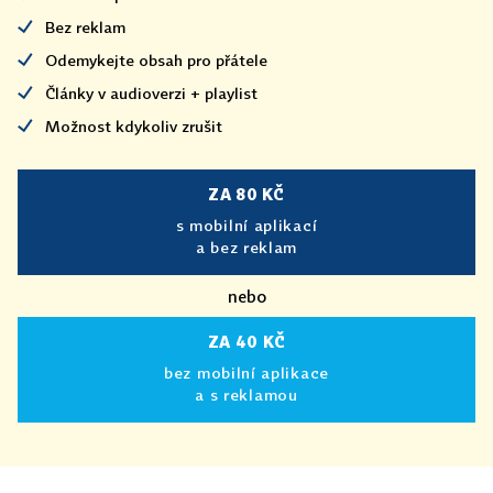
Bez reklam
Odemykejte obsah pro přátele
Články v audioverzi + playlist
Možnost kdykoliv zrušit
ZA 80 KČ
s mobilní aplikací
a bez reklam
nebo
ZA 40 KČ
bez mobilní aplikace
a s reklamou