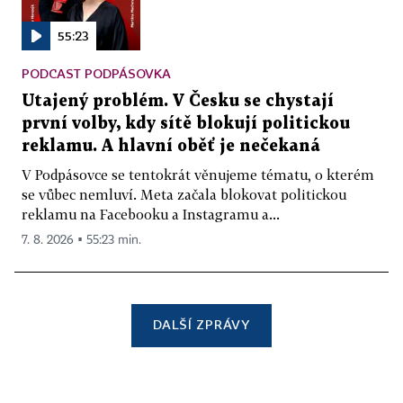
55:23
PODCAST PODPÁSOVKA
Utajený problém. V Česku se chystají
první volby, kdy sítě blokují politickou
reklamu. A hlavní oběť je nečekaná
V Podpásovce se tentokrát věnujeme tématu, o kterém
se vůbec nemluví. Meta začala blokovat politickou
reklamu na Facebooku a Instagramu a...
7. 8. 2026 ▪ 55:23 min.
DALŠÍ ZPRÁVY