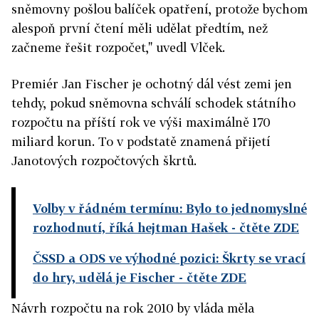
sněmovny pošlou balíček opatření, protože bychom
alespoň první čtení měli udělat předtím, než
začneme řešit rozpočet," uvedl Vlček.
Premiér Jan Fischer je ochotný dál vést zemi jen
tehdy, pokud sněmovna schválí schodek státního
rozpočtu na příští rok ve výši maximálně 170
miliard korun. To v podstatě znamená přijetí
Janotových rozpočtových škrtů.
Volby v řádném termínu: Bylo to jednomyslné
rozhodnutí, říká hejtman Hašek
- čtěte ZDE
ČSSD a ODS ve výhodné pozici: Škrty se vrací
do hry, udělá je Fischer
- čtěte ZDE
Návrh rozpočtu na rok 2010 by vláda měla