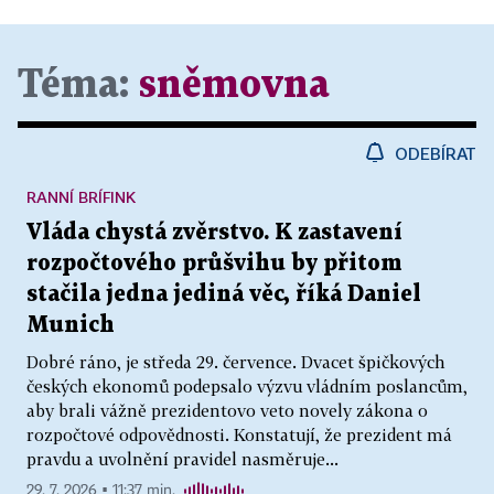
Téma:
sněmovna
ODEBÍRAT
RANNÍ BRÍFINK
Vláda chystá zvěrstvo. K zastavení
rozpočtového průšvihu by přitom
stačila jedna jediná věc, říká Daniel
Munich
Dobré ráno, je středa 29. července. Dvacet špičkových
českých ekonomů podepsalo výzvu vládním poslancům,
aby brali vážně prezidentovo veto novely zákona o
rozpočtové odpovědnosti. Konstatují, že prezident má
pravdu a uvolnění pravidel nasměruje...
29. 7. 2026 ▪ 11:37 min.