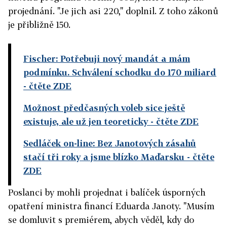
projednání. "Je jich asi 220," doplnil. Z toho zákonů
je přibližně 150.
Fischer: Potřebuji nový mandát a mám
podmínku. Schválení schodku do 170 miliard
- čtěte ZDE
Možnost předčasných voleb sice ještě
existuje, ale už jen teoreticky
- čtěte ZDE
Sedláček on-line: Bez Janotových zásahů
stačí tři roky a jsme blízko Maďarsku
- čtěte
ZDE
Poslanci by mohli projednat i balíček úsporných
opatření ministra financí Eduarda Janoty. "Musím
se domluvit s premiérem, abych věděl, kdy do