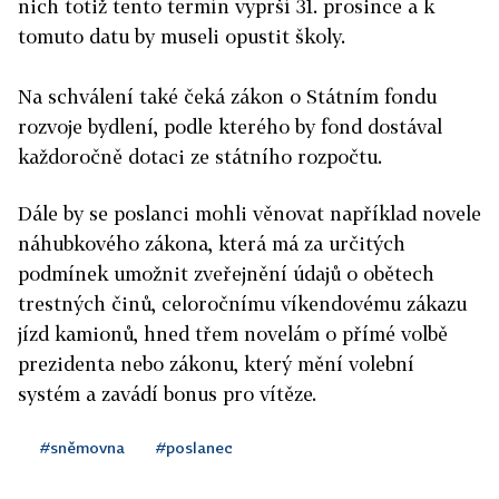
nich totiž tento termín vyprší 31. prosince a k
tomuto datu by museli opustit školy.
Na schválení také čeká zákon o Státním fondu
rozvoje bydlení, podle kterého by fond dostával
každoročně dotaci ze státního rozpočtu.
Dále by se poslanci mohli věnovat například novele
náhubkového zákona, která má za určitých
podmínek umožnit zveřejnění údajů o obětech
trestných činů, celoročnímu víkendovému zákazu
jízd kamionů, hned třem novelám o přímé volbě
prezidenta nebo zákonu, který mění volební
systém a zavádí bonus pro vítěze.
#sněmovna
#poslanec