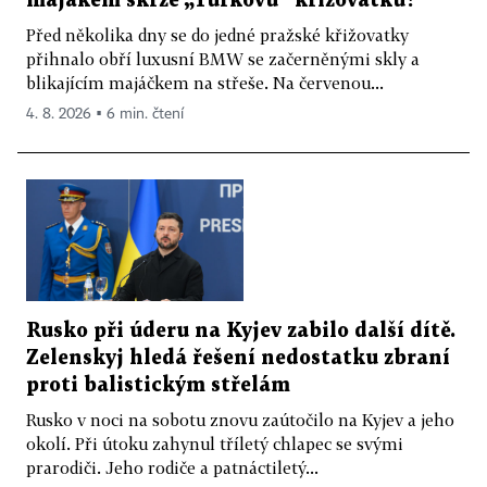
majákem skrze „Turkovu“ křižovatku?
Před několika dny se do jedné pražské křižovatky
přihnalo obří luxusní BMW se začerněnými skly a
blikajícím majáčkem na střeše. Na červenou...
4. 8. 2026 ▪ 6 min. čtení
Rusko při úderu na Kyjev zabilo další dítě.
Zelenskyj hledá řešení nedostatku zbraní
proti balistickým střelám
Rusko v noci na sobotu znovu zaútočilo na Kyjev a jeho
okolí. Při útoku zahynul tříletý chlapec se svými
prarodiči. Jeho rodiče a patnáctiletý...