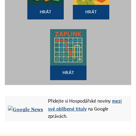
HRÁT
HRÁT
HRÁT
mezi
Přidejte si Hospodářské noviny
své oblíbené tituly
na Google
zprávách.