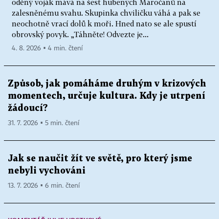
oděný voják mává na šest hubených Maročanů na
zalesněnému svahu. Skupinka chviličku váhá a pak se
neochotně vrací dolů k moři. Hned nato se ale spustí
obrovský povyk. „Táhněte! Odvezte je...
4. 8. 2026 ▪ 4 min. čtení
Způsob, jak pomáháme druhým v krizových
momentech, určuje kultura. Kdy je utrpení
žádoucí?
31. 7. 2026 ▪ 5 min. čtení
Jak se naučit žít ve světě, pro který jsme
nebyli vychováni
13. 7. 2026 ▪ 6 min. čtení