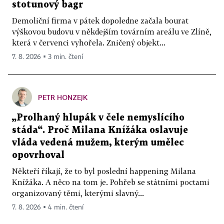
stotunový bagr
Demoliční firma v pátek dopoledne začala bourat
výškovou budovu v někdejším továrním areálu ve Zlíně,
která v červenci vyhořela. Zničený objekt...
7. 8. 2026 ▪ 3 min. čtení
PETR HONZEJK
„Prolhaný hlupák v čele nemyslícího
stáda“. Proč Milana Knížáka oslavuje
vláda vedená mužem, kterým umělec
opovrhoval
Někteří říkají, že to byl poslední happening Milana
Knížáka. A něco na tom je. Pohřeb se státními poctami
organizovaný těmi, kterými slavný...
7. 8. 2026 ▪ 4 min. čtení