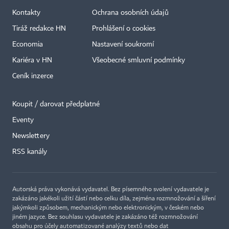
Kontakty
Ochrana osobních údajů
Tiráž redakce HN
Prohlášení o cookies
Economia
Nastavení soukromí
Kariéra v HN
Všeobecné smluvní podmínky
Ceník inzerce
Koupit / darovat předplatné
Eventy
Newslettery
RSS kanály
Autorská práva vykonává vydavatel. Bez písemného svolení vydavatele je
zakázáno jakékoli užití částí nebo celku díla, zejména rozmnožování a šíření
jakýmkoli způsobem, mechanickým nebo elektronickým, v českém nebo
jiném jazyce. Bez souhlasu vydavatele je zakázáno též rozmnožování
obsahu pro účely automatizované analýzy textů nebo dat