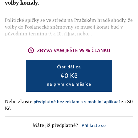
volby konaly.
Politické spičky se ve středu na Pražském hradě shodly, že
volby do Poslanecké sněmovny se musejí konat buď v
původním termínu 9. a 10. října, nebo...
ZBÝVÁ VÁM JEŠTĚ 95 % ČLÁNKU
Číst dál za
40 Kč
na první dva měsíce
Nebo zkuste
za 80
předplatné bez reklam a s mobilní aplikací
Kč.
Máte již předplatné?
Přihlaste se