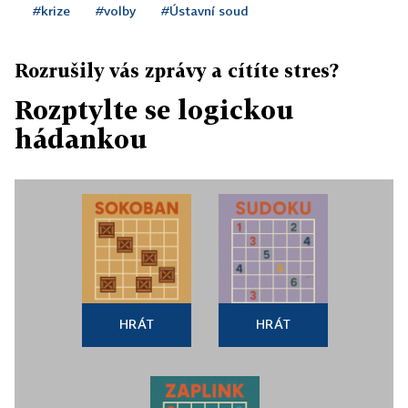
#krize
#volby
#Ústavní soud
Rozrušily vás zprávy a cítíte stres?
Rozptylte se logickou
hádankou
HRÁT
HRÁT