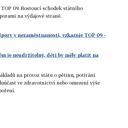
 TOP 09. Rostoucí schodek státního
porami na výdajové straně.
dpory v nezaměstnanosti, vzkazuje TOP 09
-
m je neudržitelný, děti by měly platit na
ákladů na provoz státu o pětinu, potírání
oluúčast ve zdravotnictví nebo omezení výše
poření.