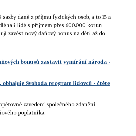
sazby daně z příjmu fyzických osob, a to 15 a
odléhali lidé s příjmem přes 600.000 korun
ují zavést nový daňový bonus na děti až do
daňových bonusů zastavit vymírání národa
-
ce, obhajuje Svoboda program lidovců
- čtěte
í opětovné zavedení společného zdanění
ňového poplatníka.