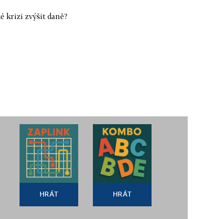
é krizi zvýšit daně?
HRÁT
HRÁT