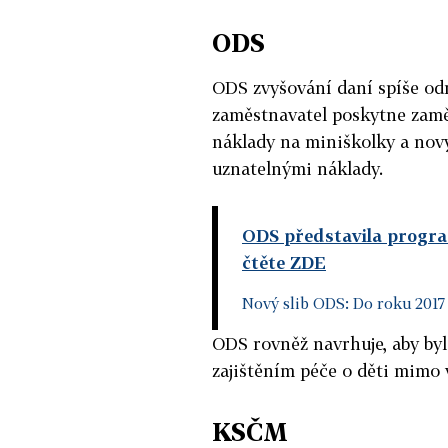
ODS
ODS zvyšování daní spíše odm
zaměstnavatel poskytne zamě
náklady na miniškolky a nový
uznatelnými náklady.
ODS představila program 
čtěte ZDE
Nový slib ODS: Do roku 2017
ODS rovněž navrhuje, aby byl
zajištěním péče o děti mimo v
KSČM