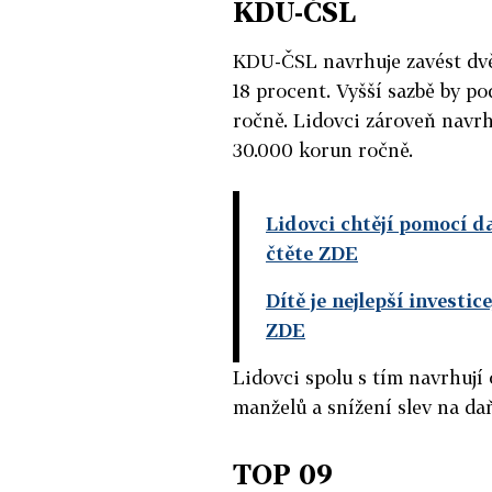
KDU-ČSL
KDU-ČSL navrhuje zavést dvě 
18 procent. Vyšší sazbě by p
ročně. Lidovci zároveň navrh
30.000 korun ročně.
Lidovci chtějí pomocí 
čtěte ZDE
Dítě je nejlepší investi
ZDE
Lidovci spolu s tím navrhuj
manželů a snížení slev na da
TOP 09