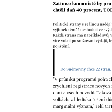
Zatímco komunisté by pro 
chtěli daň 40 procent, TO
Politické strany s reálnou naděj
výjimek téměř neshodují ve svýc
Každá strana má například svůj v
více volají po snižování výdajů, 
pojištění.
Do Sněmovny chce 22 stran, 
"V průniku programů politick
zrychlení registrace nových 
daní a všech odvodů. Taková 
volbách, z hlediska řešení d
marginální význam," řekl ČT