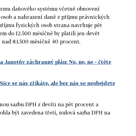
formu daňového systému včetně obnovení
 osob a nahrazení daně z příjmu právnických
 příjmu fyzických osob strana navrhuje pět
em do 12.500 měsíčně by platili jen devět
y nad 83.500 měsíčně 40 procent.
 Janotův záchranný plán: Ne, ne, ne
- čtěte
ice se nás zříkáte, ale bez nás se neobejdete
ou sazbu DPH z devíti na pět procent a
ohla být zavedena třetí, nulová sazba DPH na