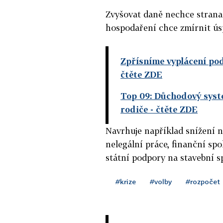
Zvyšovat daně nechce strana
hospodaření chce zmírnit ús
Zpřísníme vyplácení po
čtěte ZDE
Top 09: Důchodový systé
rodiče
- čtěte ZDE
Navrhuje například snížení n
nelegální práce, finanční sp
státní podpory na stavební s
#krize
#volby
#rozpočet