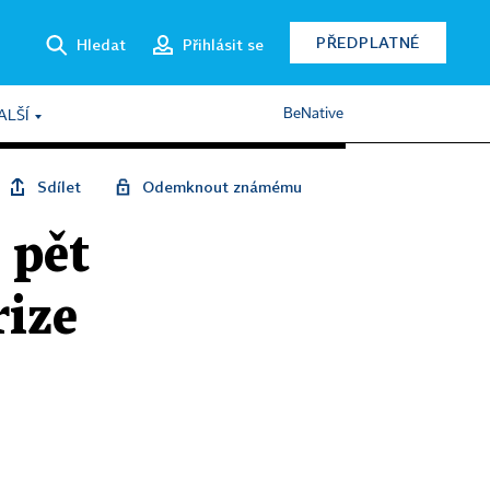
PŘEDPLATNÉ
Hledat
Přihlásit se
BeNative
ALŠÍ
Sdílet
Odemknout známému
 pět
rize