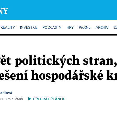
REALITY
INVESTICE
PODCASTY
HRY
PročNe
ARCHIV
D
ět politických stran,
ešení hospodářské k
Radiová
PŘEHRÁT ČLÁNEK
 ▪ 3 min. čtení