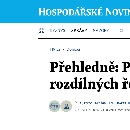
ZPRÁVY
HOME
BYZNYS
NÁZORY
TECH
HN.cz
›
Domácí
Přehledně: P
rozdílných ř
ČTK
foto: archiv HN - Iveta 
,
3. 9. 2009 16:45 ▪ Aktualizováno