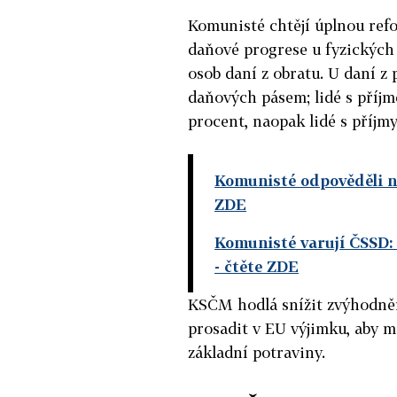
Komunisté chtějí úplnou re
daňové progrese u fyzických
osob daní z obratu. U daní z
daňových pásem; lidé s příjm
procent, naopak lidé s příjm
Komunisté odpověděli na
ZDE
Komunisté varují ČSSD: S
- čtěte ZDE
KSČM hodlá snížit zvýhodněn
prosadit v EU výjimku, aby m
základní potraviny.