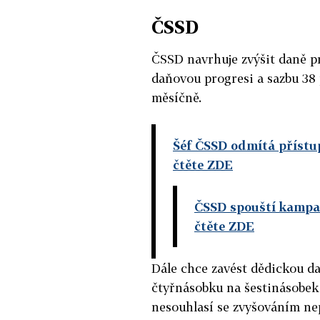
ČSSD
ČSSD navrhuje zvýšit daně pr
daňovou progresi a sazbu 38
měsíčně.
Šéf ČSSD odmítá přístup
čtěte ZDE
ČSSD spouští kampaň,
čtěte ZDE
Dále chce zavést dědickou daň
čtyřnásobku na šestinásobek
nesouhlasí se zvyšováním ne