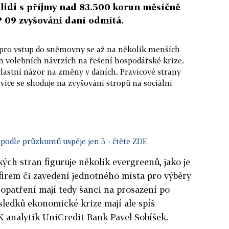
lidi s příjmy nad 83.500 korun měsíčně
P 09 zvyšování daní odmítá.
í pro vstup do sněmovny se až na několik menších
h volebních návrzích na řešení hospodářské krize.
lastní názor na změny v daních. Pravicové strany
levice se shoduje na zvyšování stropů na sociální
podle průzkumů uspěje jen 5
- čtěte ZDE
ých stran figuruje několik evergreenů, jako je
firem či zavedení jednotného místa pro výběry
opatření mají tedy šanci na prosazení po
ůsledků ekonomické krize mají ale spíš
K analytik UniCredit Bank Pavel Sobíšek.