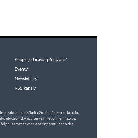
Koupit / darovat předplatné
Eventy
Newslettery
RSS kanály
je zakázáno jakékoli užití částí nebo celku díla,
bo elektronickým, v českém nebo jiném jazyce.
účely automatizované analýzy textů nebo dat