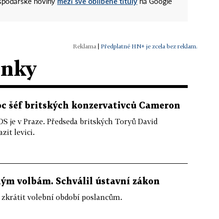
mezi své oblíbené tituly
ospodářské noviny
na Google
|
Předplatné HN+ je zcela bez reklam.
ánky
oc šéf britských konzervativců Cameron
 je v Praze. Předseda britských Toryů David
zit levici.
ným volbám. Schválil ústavní zákon
 zkrátit volební období poslancům.