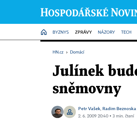
ZPRÁVY
HOME
BYZNYS
NÁZORY
TECH
HN.cz
›
Domácí
Julínek bud
sněmovny
Petr Vašek
Radim Beznoska
,
2. 6. 2009 20:40 ▪ 3 min. čtení