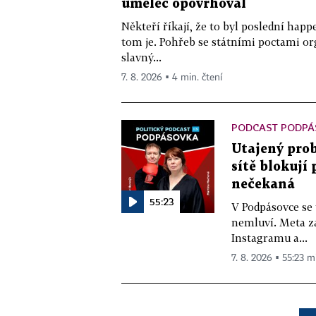
umělec opovrhoval
Někteří říkají, že to byl poslední ha
tom je. Pohřeb se státními poctami o
slavný...
7. 8. 2026 ▪ 4 min. čtení
PODCAST PODPÁ
Utajený prob
sítě blokují
nečekaná
55:23
V Podpásovce se
nemluví. Meta z
Instagramu a...
7. 8. 2026 ▪ 55:23 m