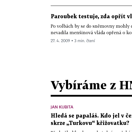
Paroubek testuje, zda opřít 
Po volbách by se do sněmovny mohly d
nevadila menšinová vláda opřená o k
27. 4. 2009 ▪ 3 min. čtení
Vybíráme z H
JAN KUBITA
Hledá se papaláš. Kdo jel v
skrze „Turkovu“ křižovatku?