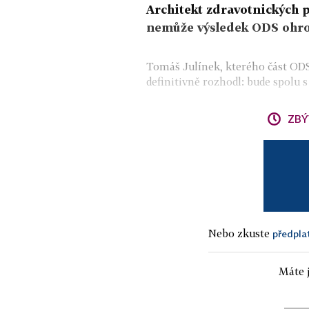
Architekt zdravotnických p
nemůže výsledek ODS ohro
Tomáš Julínek, kterého část ODS 
definitivně rozhodl: bude spolu
ZBÝ
Nebo zkuste
předpla
Máte j