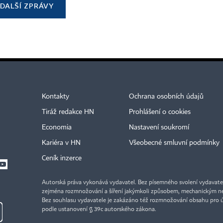
DALŠÍ ZPRÁVY
Kontakty
Ochrana osobních údajů
Tiráž redakce HN
Prohlášení o cookies
Economia
Nastavení soukromí
Kariéra v HN
Všeobecné smluvní podmínky
Ceník inzerce
Autorská práva vykonává vydavatel. Bez písemného svolení vydavatele 
zejména rozmnožování a šíření jakýmkoli způsobem, mechanickým ne
Bez souhlasu vydavatele je zakázáno též rozmnožování obsahu pro 
podle ustanovení § 39c autorského zákona.