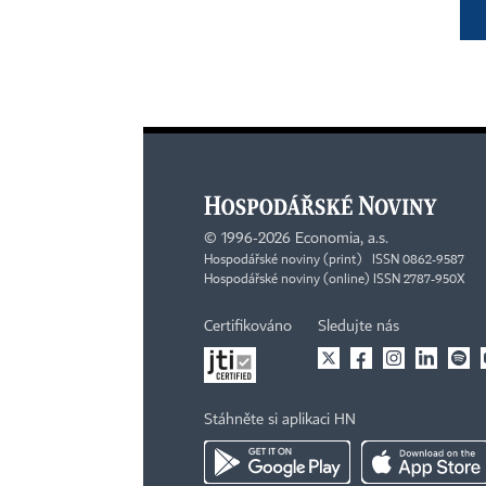
©
1996-2026
Economia, a.s.
Hospodářské noviny (print) ISSN 0862-9587
Hospodářské noviny (online) ISSN 2787-950X
Certifikováno
Sledujte nás
Stáhněte si aplikaci HN