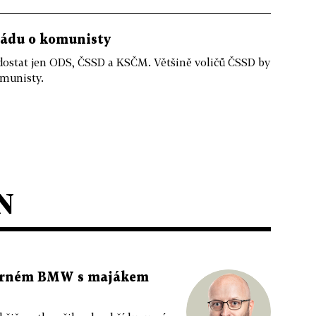
vládu o komunisty
ostat jen ODS, ČSSD a KSČM. Většině voličů ČSSD by
omunisty.
N
 černém BMW s majákem