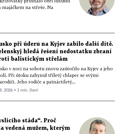
 křižovatky přihnalo obří luxusní
m majáčkem na střeše. Na
usko při úderu na Kyjev zabilo další dítě.
elenskyj hledá řešení nedostatku zbraní
roti balistickým střelám
sko v noci na sobotu znovu zaútočilo na Kyjev a jeho
olí. Při útoku zahynul tříletý chlapec se svými
arodiči. Jeho rodiče a patnáctiletý...
 8. 2026 ▪ 3 min. čtení
slícího stáda“. Proč
da vedená mužem, kterým