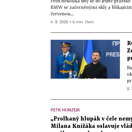
Před několika dny se do jedné pražské
BMW se začerněnými skly a blikající
červenou...
4. 8. 2026 ▪ 6 min. čtení
R
Z
p
Ru
ok
pr
8.
PETR HONZEJK
„Prolhaný hlupák v čele nemy
Milana Knížáka oslavuje vlá