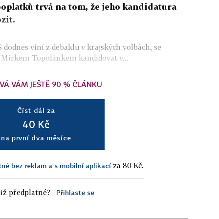
oplatků trvá na tom, že jeho kandidatura
zit.
dodnes viní z debaklu v krajských volbách, se
 s Mirkem Topolánkem kandidovat v...
VÁ VÁM JEŠTĚ 90 % ČLÁNKU
Číst dál za
40 Kč
na první dva měsíce
za 80 Kč.
tné bez reklam a s mobilní aplikací
iž předplatné?
Přihlaste se