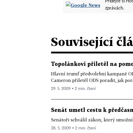
Přidejte si H
zprávách.
Související čl
Topolánkovi přiletěl na pom
Hlavní trumf předvolební kampaně ODS
Cameron přiletěl ODS poradit, jak pora
29. 5. 2009 ▪ 2 min. čtení
Senát umetl cestu k předčas
Senátoři schválil zákon, který umožní
28. 5. 2009 ▪ 2 min. čtení