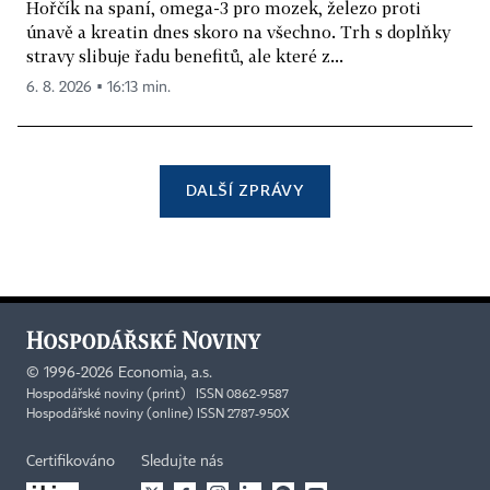
Hořčík na spaní, omega-3 pro mozek, železo proti
únavě a kreatin dnes skoro na všechno. Trh s doplňky
stravy slibuje řadu benefitů, ale které z...
6. 8. 2026 ▪ 16:13 min.
DALŠÍ ZPRÁVY
©
1996-2026
Economia, a.s.
Hospodářské noviny (print) ISSN 0862-9587
Hospodářské noviny (online) ISSN 2787-950X
Certifikováno
Sledujte nás