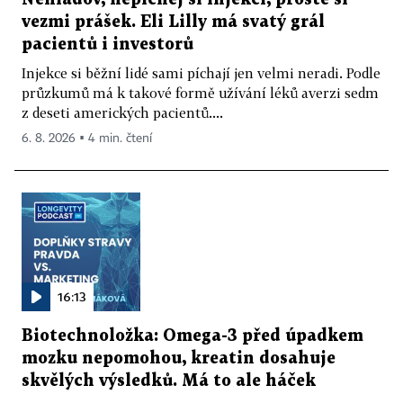
vezmi prášek. Eli Lilly má svatý grál
pacientů i investorů
Injekce si běžní lidé sami píchají jen velmi neradi. Podle
průzkumů má k takové formě užívání léků averzi sedm
z deseti amerických pacientů....
6. 8. 2026 ▪ 4 min. čtení
16:13
Biotechnoložka: Omega-3 před úpadkem
mozku nepomohou, kreatin dosahuje
skvělých výsledků. Má to ale háček