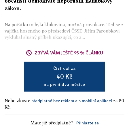
občanští demokraté neporušili náhubkový
zákon.
Na počátku to byla klukovina, možná provokace. Teď se z
vajíčka hozeného po předsedovi ČSSD Jiřím Paroubkovi
vyklubal slušný příběh ukazující, co a...
ZBÝVÁ VÁM JEŠTĚ 95 % ČLÁNKU
Číst dál za
40 Kč
na první dva měsíce
Nebo zkuste
za 80
předplatné bez reklam a s mobilní aplikací
Kč.
Máte již předplatné?
Přihlaste se