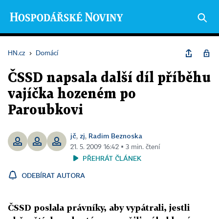
HN.cz
›
Domácí
ČSSD napsala další díl příběhu
vajíčka hozeném po
Paroubkovi
jč
zj
Radim Beznoska
,
,
21. 5. 2009 16:42 ▪ 3 min. čtení
PŘEHRÁT ČLÁNEK
ODEBÍRAT AUTORA
ČSSD poslala právníky, aby vypátrali, jestli