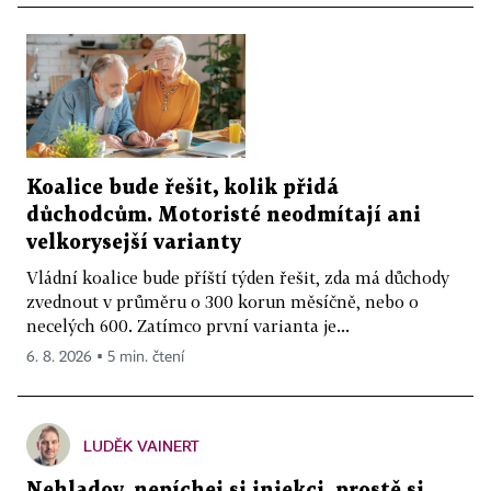
Koalice bude řešit, kolik přidá
důchodcům. Motoristé neodmítají ani
velkorysejší varianty
Vládní koalice bude příští týden řešit, zda má důchody
zvednout v průměru o 300 korun měsíčně, nebo o
necelých 600. Zatímco první varianta je...
6. 8. 2026 ▪ 5 min. čtení
LUDĚK VAINERT
Nehladov, nepíchej si injekci, prostě si