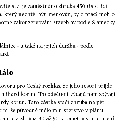
vitelství je zaměstnáno zhruba 450 tisíc lidí.
, který nechtěl být jmenován, by o práci mohlo
Samotné zakonzervování staveb by podle Slamečky
álnice - a také na jejich údržbu - podle
ard.
Málo
ovoru pro Český rozhlas, že jeho resort přijde
0 miliard korun. "Po odečtení výdajů nám zbývají
ardy korun. Tato částka stačí zhruba na pět
s tím, že původně mělo ministerstvo v plánu
dálnic a zhruba 80 až 90 kilometrů silnic první