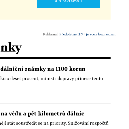
a s reklamou
|
Předplatné HN+ je zcela bez reklam.
ánky
t dálniční známky na 1100 korun
ku o deset procent, ministr dopravy přinese tento
 na vědu a pět kilometrů dálnic
í stát soustředit se na priority. Snižování rozpočtů