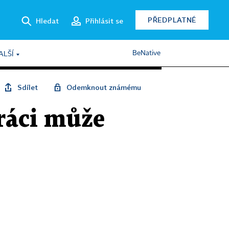
PŘEDPLATNÉ
Hledat
Přihlásit se
BeNative
ALŠÍ
Sdílet
Odemknout známému
práci může