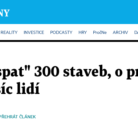
REALITY
INVESTICE
PODCASTY
HRY
PročNe
ARCHIV
D
spat" 300 staveb, o 
íc lidí
PŘEHRÁT ČLÁNEK