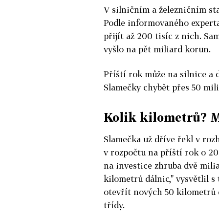
V silničním a železničním sta
Podle informovaného experta
přijít až 200 tisíc z nich. 
vyšlo na pět miliard korun.
Příští rok může na silnice a d
Slamečky chybět přes 50 mili
Kolik kilometrů? 
Slamečka už dříve řekl v rozh
v rozpočtu na příští rok o 2
na investice zhruba dvě mili
kilometrů dálnic," vysvětlil 
otevřít nových 50 kilometrů 
třídy.