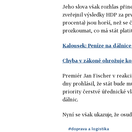
Jeho slova však rozhlas přine
zveřejnil výsledky HDP za pr
procenta) jsou horší, než se 
prozkoumat, co má stát platit
Kalousek: Peníze na dálnice
Chyba v zákoně ohrožuje ko
Premiér Jan Fischer v reakci
dny prohlásil, že stát bude m
priority čerstvé úřednické vl
dálnic.
Nyní se však ukazuje, že osu
#doprava a logistika