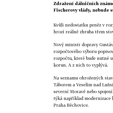
Zdražení dálničních známek
Fischerovy vlády, nebude st
Kvůli nedostatku peněz v ro
hrozí reálně zhruba třem st
Nový ministr dopravy Gustáv
rozpočtového výboru popisov
rozpočtu, které bude nutné u
korun. A z nich to vyplývá.
Na seznamu ohrožených stave
Táborem a Veselím nad Lužnic
severní Moravě nebo spojení 
týká například modernizace k
Praha Běchovice.