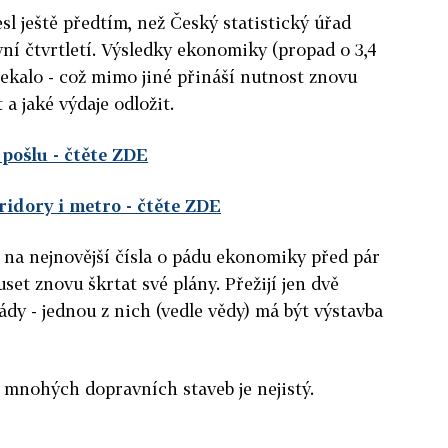
sl ještě předtím, než Český statistický úřad
vní čtvrtletí. Výsledky ekonomiky (propad o 3,4
čekalo - což mimo jiné přináší nutnost znovu
 a jaké výdaje odložit.
 pošlu
- čtěte ZDE
ridory i metro
- čtěte ZDE
 na nejnovější čísla o pádu ekonomiky před pár
uset znovu škrtat své plány. Přežijí jen dvě
ády - jednou z nich (vedle vědy) má být výstavba
d mnohých dopravních staveb je nejistý.