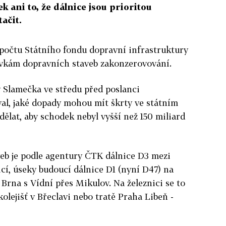
 ani to, že dálnice jsou prioritou
ačit.
zpočtu Státního fondu dopravní infrastruktury
ovkám dopravních staveb zakonzerovování.
 Slamečka ve středu před poslanci
al, jaké dopady mohou mít škrty ve státním
dělat, aby schodek nebyl vyšší než 150 miliard
b je podle agentury ČTK dálnice D3 mezi
í, úseky budoucí dálnice D1 (nyní D47) na
Brna s Vídní přes Mikulov. Na železnici se to
olejišť v Břeclavi nebo tratě Praha Libeň -