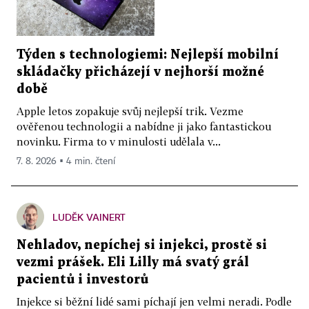
Týden s technologiemi: Nejlepší mobilní
skládačky přicházejí v nejhorší možné
době
Apple letos zopakuje svůj nejlepší trik. Vezme
ověřenou technologii a nabídne ji jako fantastickou
novinku. Firma to v minulosti udělala v...
7. 8. 2026 ▪ 4 min. čtení
LUDĚK VAINERT
Nehladov, nepíchej si injekci, prostě si
vezmi prášek. Eli Lilly má svatý grál
pacientů i investorů
Injekce si běžní lidé sami píchají jen velmi neradi. Podle