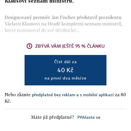
Klausovi seznam ministrů.
Designovaný premiér Jan Fischer představil prezidentu
Václavu Klausovi na Hradě kompletní seznam ministrů,
které nominoval do své úřednické...
ZBÝVÁ VÁM JEŠTĚ 95 % ČLÁNKU
Číst dál za
40 Kč
na první dva měsíce
Nebo zkuste
za 80
předplatné bez reklam a s mobilní aplikací
Kč.
Máte již předplatné?
Přihlaste se