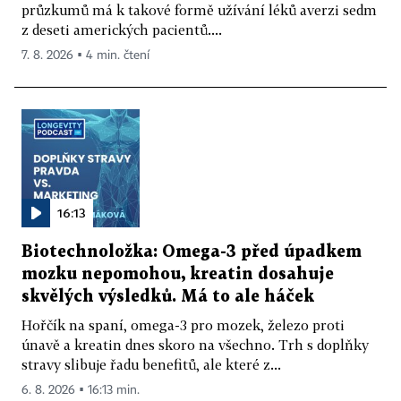
průzkumů má k takové formě užívání léků averzi sedm
z deseti amerických pacientů....
7. 8. 2026 ▪ 4 min. čtení
16:13
Biotechnoložka: Omega-3 před úpadkem
mozku nepomohou, kreatin dosahuje
skvělých výsledků. Má to ale háček
Hořčík na spaní, omega-3 pro mozek, železo proti
únavě a kreatin dnes skoro na všechno. Trh s doplňky
stravy slibuje řadu benefitů, ale které z...
6. 8. 2026 ▪ 16:13 min.