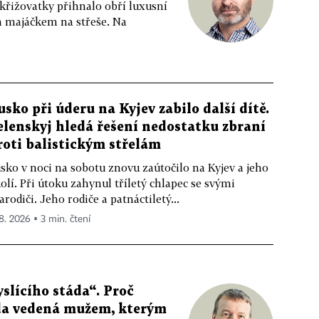
 křižovatky přihnalo obří luxusní
m majáčkem na střeše. Na
usko při úderu na Kyjev zabilo další dítě.
elenskyj hledá řešení nedostatku zbraní
roti balistickým střelám
sko v noci na sobotu znovu zaútočilo na Kyjev a jeho
olí. Při útoku zahynul tříletý chlapec se svými
arodiči. Jeho rodiče a patnáctiletý...
 8. 2026 ▪ 3 min. čtení
slícího stáda“. Proč
da vedená mužem, kterým