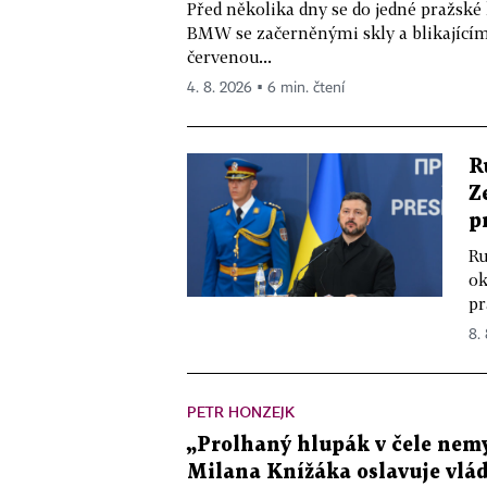
Před několika dny se do jedné pražské
BMW se začerněnými skly a blikající
červenou...
4. 8. 2026 ▪ 6 min. čtení
R
Z
p
Ru
ok
pr
8.
PETR HONZEJK
„Prolhaný hlupák v čele nemy
Milana Knížáka oslavuje vlá