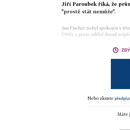
Jiří Paroubek říká, že prů
"prostě stát nemůže".
Jan Fischer nebyl spokojen s tř
ČSSD, a proto udělal dosud nejpře
ZBÝ
Nebo zkuste
předpla
Máte j