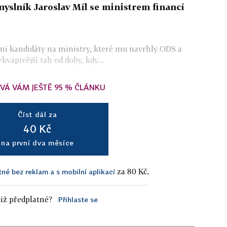
myslník Jaroslav Míl se ministrem financí
emi kandidáty na ministry, které mu navrhly ODS a
kvapivější tah od doby, kdy...
VÁ VÁM JEŠTĚ 95 % ČLÁNKU
Číst dál za
40 Kč
na první dva měsíce
za 80 Kč.
tné bez reklam a s mobilní aplikací
iž předplatné?
Přihlaste se