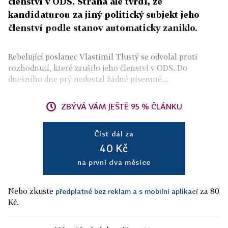
členství v ODS. Strana ale tvrdí, že
kandidaturou za jiný politický subjekt jeho
členství podle stanov automaticky zaniklo.
Rebelující poslanec Vlastimil Tlustý se odvolal proti
rozhodnutí, které zrušilo jeho členství v ODS. Do
dnešního dne prý nedostal žádné písemné...
ZBÝVÁ VÁM JEŠTĚ 95 % ČLÁNKU
Číst dál za
40 Kč
na první dva měsíce
Nebo zkuste
za 80
předplatné bez reklam a s mobilní aplikací
Kč.