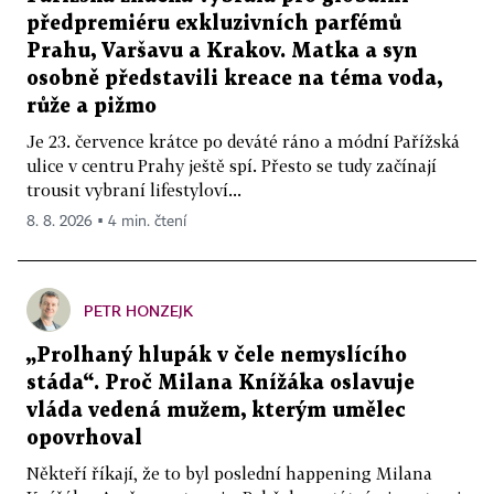
předpremiéru exkluzivních parfémů
Prahu, Varšavu a Krakov. Matka a syn
osobně představili kreace na téma voda,
růže a pižmo
Je 23. července krátce po deváté ráno a módní Pařížská
ulice v centru Prahy ještě spí. Přesto se tudy začínají
trousit vybraní lifestyloví...
8. 8. 2026 ▪ 4 min. čtení
PETR HONZEJK
„Prolhaný hlupák v čele nemyslícího
stáda“. Proč Milana Knížáka oslavuje
vláda vedená mužem, kterým umělec
opovrhoval
Někteří říkají, že to byl poslední happening Milana