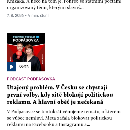
Knížáka. A něco na tom je. Pohřeb se státními poctami
organizovaný těmi, kterými slavný...
7. 8. 2026 ▪ 4 min. čtení
55:23
PODCAST PODPÁSOVKA
Utajený problém. V Česku se chystají
první volby, kdy sítě blokují politickou
reklamu. A hlavní oběť je nečekaná
V Podpásovce se tentokrát věnujeme tématu, o kterém
se vůbec nemluví. Meta začala blokovat politickou
reklamu na Facebooku a Instagramu a...