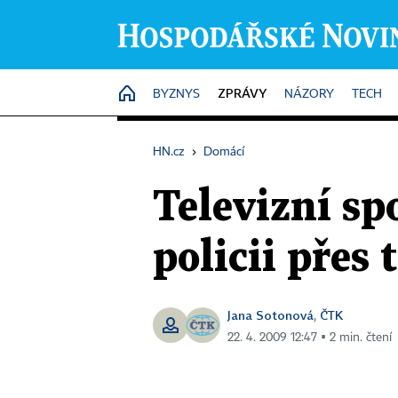
ZPRÁVY
HOME
BYZNYS
NÁZORY
TECH
HN.cz
›
Domácí
Televizní sp
policii přes 
Jana Sotonová
ČTK
,
22. 4. 2009 12:47 ▪ 2 min. čtení