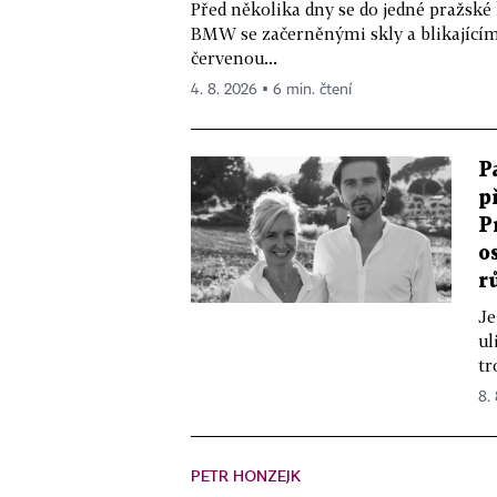
Před několika dny se do jedné pražské
BMW se začerněnými skly a blikající
červenou...
4. 8. 2026 ▪ 6 min. čtení
P
p
P
o
r
Je
ul
tr
8.
PETR HONZEJK