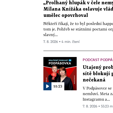
„Prolhaný hlupák v čele nemy
Milana Knížáka oslavuje vlá
umělec opovrhoval
Někteří říkají, že to byl poslední ha
tom je. Pohřeb se státními poctami o
slavný...
7. 8. 2026 ▪ 4 min. čtení
PODCAST PODPÁ
Utajený prob
sítě blokují
nečekaná
55:23
V Podpásovce se
nemluví. Meta z
Instagramu a...
7. 8. 2026 ▪ 55:23 m