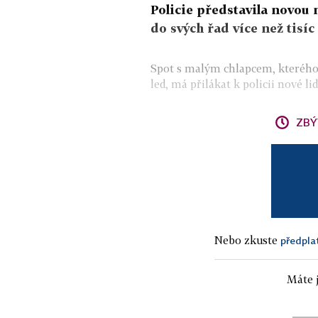
Policie představila novou
do svých řad více než tisíc
Spot s malým chlapcem, kterého 
led, má přilákat k policii nové l
ZBÝ
Nebo zkuste
předpla
Máte j