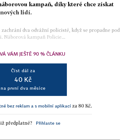
 náborovou kampaň, díky které chce získat
 nových lidí.
zachrání dva odvážní policisté, když se propadne pod
idi. Náborová kampaň Policie...
VÁ VÁM JEŠTĚ 90 % ČLÁNKU
Číst dál za
40 Kč
na první dva měsíce
za 80 Kč.
tné bez reklam a s mobilní aplikací
iž předplatné?
Přihlaste se