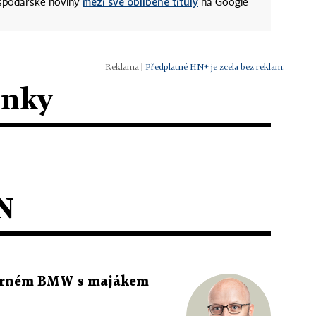
mezi své oblíbené tituly
ospodářské noviny
na Google
|
Předplatné HN+ je zcela bez reklam.
ánky
N
 černém BMW s majákem