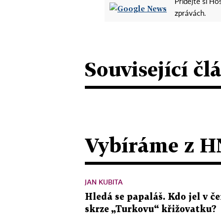
Přidejte si H
zprávách.
Související čl
Vybíráme z H
JAN KUBITA
Hledá se papaláš. Kdo jel v
skrze „Turkovu“ křižovatku?