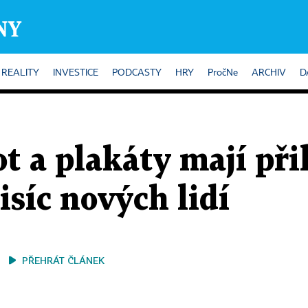
REALITY
INVESTICE
PODCASTY
HRY
PročNe
ARCHIV
D
ot a plakáty mají při
tisíc nových lidí
PŘEHRÁT ČLÁNEK