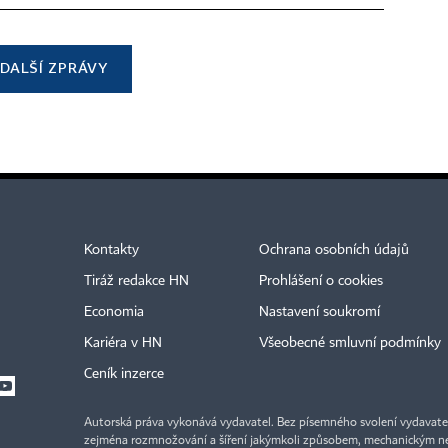
DALŠÍ ZPRÁVY
Kontakty
Ochrana osobních údajů
Tiráž redakce HN
Prohlášení o cookies
Economia
Nastavení soukromí
Kariéra v HN
Všeobecné smluvní podmínky
Ceník inzerce
Autorská práva vykonává vydavatel. Bez písemného svolení vydavatele 
zejména rozmnožování a šíření jakýmkoli způsobem, mechanickým ne