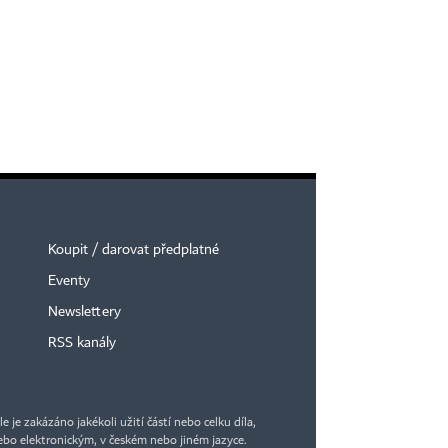
Koupit / darovat předplatné
Eventy
Newslettery
RSS kanály
je zakázáno jakékoli užití částí nebo celku díla,
bo elektronickým, v českém nebo jiném jazyce.