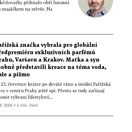
 křižovatky přihnalo obří luxusní
m majáčkem na střeše. Na
ařížská značka vybrala pro globální
ředpremiéru exkluzivních parfémů
rahu, Varšavu a Krakov. Matka a syn
sobně představili kreace na téma voda,
ůže a pižmo
 23. července krátce po deváté ráno a módní Pařížská
ice v centru Prahy ještě spí. Přesto se tudy začínají
ousit vybraní lifestyloví...
 8. 2026 ▪ 4 min. čtení