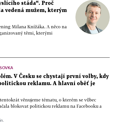
slícího stáda“. Proč
da vedená mužem, kterým
ppening Milana Knížáka. A něco na
rganizovaný těmi, kterými
SOVKA
lém. V Česku se chystají první volby, kdy
 politickou reklamu. A hlavní oběť je
 tentokrát věnujeme tématu, o kterém se vůbec
ačala blokovat politickou reklamu na Facebooku a
in.