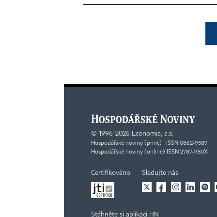
©
1996-2026
Economia, a.s.
Hospodářské noviny (print) ISSN 0862-9587
Hospodářské noviny (online) ISSN 2787-950X
Certifikováno
Sledujte nás
Stáhněte si aplikaci HN