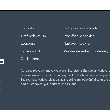
Kontakty
Ochrana osobních údajů
Tiráž redakce HN
Prohlášení o cookies
Economia
Nastavení soukromí
Kariéra v HN
Všeobecné smluvní podmínky
Ceník inzerce
Autorská práva vykonává vydavatel. Bez písemného svolení vydavatele 
zejména rozmnožování a šíření jakýmkoli způsobem, mechanickým ne
Bez souhlasu vydavatele je zakázáno též rozmnožování obsahu pro 
podle ustanovení § 39c autorského zákona.