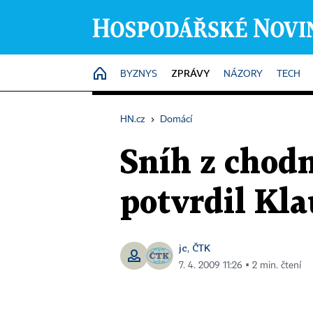
ZPRÁVY
HOME
BYZNYS
NÁZORY
TECH
HN.cz
›
Domácí
Sníh z chodn
potvrdil Kla
jc
ČTK
,
7. 4. 2009 11:26 ▪ 2 min. čtení