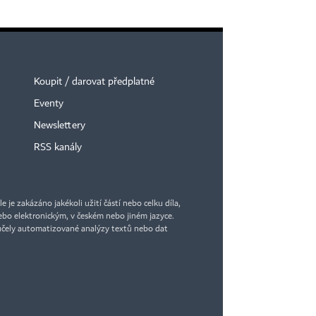
Koupit / darovat předplatné
Eventy
Newslettery
RSS kanály
je zakázáno jakékoli užití částí nebo celku díla,
bo elektronickým, v českém nebo jiném jazyce.
účely automatizované analýzy textů nebo dat