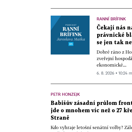
RANNÍ BRÍFINK
Čekají nás n
právnické bl
se jen tak n
Dobré ráno z Hos
zveřejní hospodá
ekonomické...
6. 8. 2026 ▪ 10:24 m
PETR HONZEJK
Babišův zásadní průlom front
jde o mnohem víc než o 27 kře
Straně
Kdo vyhraje letošní senátní volby? Zál