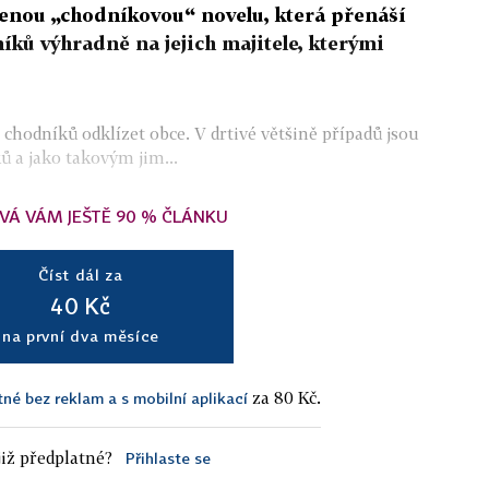
enou „chodníkovou“ novelu, která přenáší
ků výhradně na jejich majitele, kterými
 chodníků odklízet obce. V drtivé většině případů jsou
ů a jako takovým jim...
VÁ VÁM JEŠTĚ 90 % ČLÁNKU
Číst dál za
40 Kč
na první dva měsíce
za 80 Kč.
tné bez reklam a s mobilní aplikací
iž předplatné?
Přihlaste se