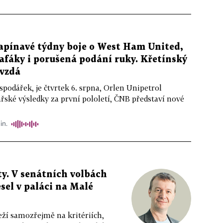
apínavé týdny boje o West Ham United,
afáky i porušená podání ruky. Křetínský
evzdá
podářek, je čtvrtek 6. srpna, Orlen Unipetrol
řské výsledky za první pololetí, ČNB představí nové
in.
y. V senátních volbách
sel v paláci na Malé
eží samozřejmě na kritériích,