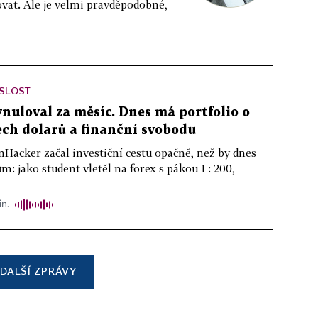
vat. Ale je velmi pravděpodobné,
ISLOST
ynuloval za měsíc. Dnes má portfolio o
ch dolarů a finanční svobodu
nHacker začal investiční cestu opačně, než by dnes
m: jako student vletěl na forex s pákou 1 : 200,
in.
DALŠÍ ZPRÁVY