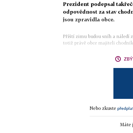
Prezident podepsal takřeč
odpovědnost za stav chodní
jsou zpravidla obce.
Příští zimu budou sníh a náledí z
totiž právě obce majiteli chodník
ZBÝ
Nebo zkuste
předpla
Máte j