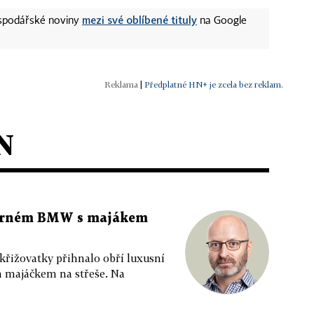
mezi své oblíbené tituly
ospodářské noviny
na Google
|
Předplatné HN+ je zcela bez reklam.
N
 černém BMW s majákem
 křižovatky přihnalo obří luxusní
m majáčkem na střeše. Na