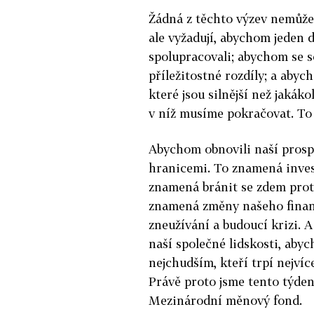
Žádná z těchto výzev nemůže
ale vyžadují, abychom jeden
spolupracovali; abychom se s
příležitostné rozdíly; a abyc
které jsou silnější než jakákol
v níž musíme pokračovat. To j
Abychom obnovili naší prosp
hranicemi. To znamená invest
znamená bránit se zdem prote
znamená změny našeho finanč
zneužívání a budoucí krizi. 
naší společné lidskosti, aby
nejchudším, kteří trpí nejvíc
Právě proto jsme tento týden 
Mezinárodní měnový fond.