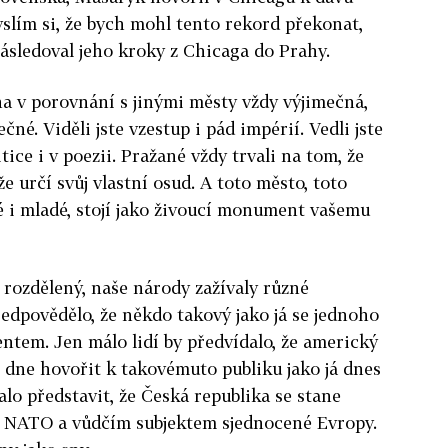
myslím si, že bych mohl tento rekord překonat,
následoval jeho kroky z Chicaga do Prahy.
aha v porovnání s jinými městy vždy výjimečná,
ečné. Viděli jste vzestup i pád impérií. Vedli jste
tice i v poezii. Pražané vždy trvali na tom, že
že určí svůj vlastní osud. A toto město, toto
lé i mladé, stojí jako živoucí monument vašemu
l rozdělený, naše národy zažívaly různé
ředpovědělo, že někdo takový jako já se jednoho
tem. Jen málo lidí by předvídalo, že americký
 dne hovořit k takovémuto publiku jako já dnes
zalo představit, že Česká republika se stane
NATO a vůdčím subjektem sjednocené Evropy.