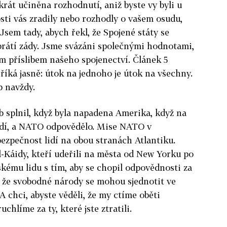
rát učiněna rozhodnutí, aniž byste vy byli u
sti vás zradily nebo rozhodly o vašem osudu,
 Jsem tady, abych řekl, že Spojené státy se
brátí zády. Jsme svázáni společnými hodnotami,
m příslibem našeho spojenectví. Článek 5
říká jasně: útok na jednoho je útok na všechny.
ib navždy.
ib splnil, když byla napadena Amerika, když na
 lidí, a NATO odpovědělo. Mise NATO v
bezpečnost lidí na obou stranách Atlantiku.
l-Káidy, kteří udeřili na města od New Yorku po
mu lidu s tím, aby se chopil odpovědnosti za
 že svobodné národy se mohou sjednotit ve
 chci, abyste věděli, že my ctíme oběti
uchlíme za ty, které jste ztratili.