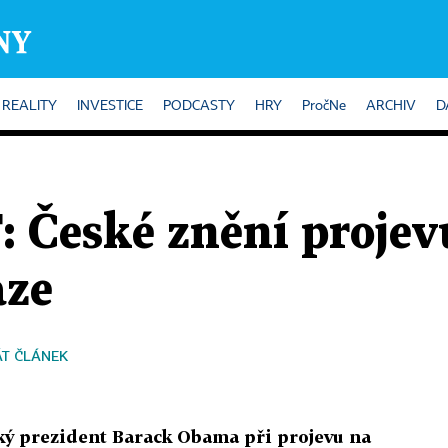
REALITY
INVESTICE
PODCASTY
HRY
PročNe
ARCHIV
D
České znění projev
aze
T ČLÁNEK
cký prezident Barack Obama při projevu na