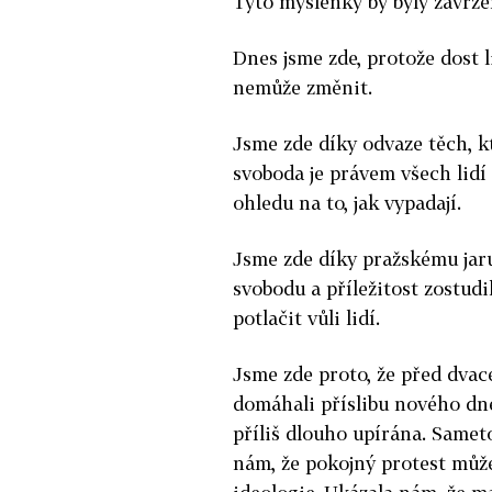
Tyto myšlenky by byly zavrže
Dnes jsme zde, protože dost li
nemůže změnit.
Jsme zde díky odvaze těch, kteř
svoboda je právem všech lidí n
ohledu na to, jak vypadají.
Jsme zde díky pražskému jaru
svobodu a příležitost zostudil
potlačit vůli lidí.
Jsme zde proto, že před dvacet
domáhali příslibu nového dne
příliš dlouho upírána. Samet
nám, že pokojný protest může