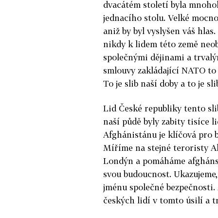
dvacátém století byla mnohok
jednacího stolu. Velké mocno
aniž by byl vyslyšen váš hlas.
nikdy k lidem této země neo
společnými dějinami a trvalý
smlouvy zakládající NATO to 
To je slib naší doby a to je sl
Lid České republiky tento sl
naší půdě byly zabity tisíce
Afghánistánu je klíčová pro 
Míříme na stejné teroristy A
Londýn a pomáháme afghánské
svou budoucnost. Ukazujeme,
jménu společné bezpečnosti. A
českých lidí v tomto úsilí a tr