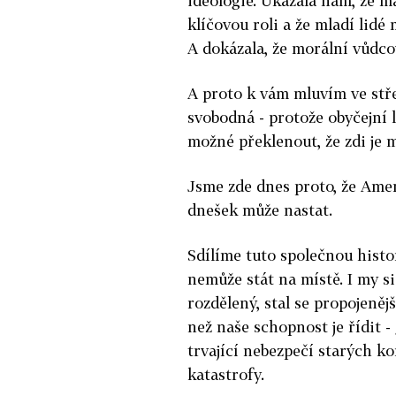
ideologie. Ukázala nám, že 
klíčovou roli a že mladí lidé
A dokázala, že morální vůdcov
A proto k vám mluvím ve stře
svobodná - protože obyčejní li
možné překlenout, že zdi je 
Jsme zde dnes proto, že Amer
dnešek může nastat.
Sdílíme tuto společnou histor
nemůže stát na místě. I my si
rozdělený, stal se propojenější
než naše schopnost je řídit -
trvající nebezpečí starých ko
katastrofy.