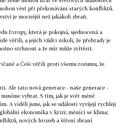
malé země mohou hrát ve světových událostech
 mohou vést při překonávání starých konfliktů.
ství je mocnější než jakákoli zbraň.
du Evropy, která je pokojná, sjednocená a
dé věřili, a jejich vůdci nikoli, že přehrady je
možno strhnout a že mír může zvítězit.
ičané a Češi věřili proti všemu rozumu, že
ii. Ale tato nová generace - naše generace -
 musíme vybrat. S tím, jak je svět méně
m. A viděli jsme, jak se události vyvíjejí rychleji
 globální ekonomika v krizi; měnící se klima;
nfliktů, nových hrozeb a šíření zbraní