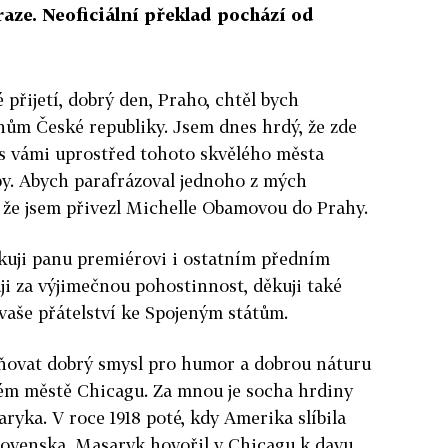
ze. Neoficiální překlad pochází od
é přijetí, dobrý den, Praho, chtěl bych
ům České republiky. Jsem dnes hrdý, že zde
s vámi uprostřed tohoto skvělého města
y. Abych parafrázoval jednoho z mých
 že jsem přivezl Michelle Obamovou do Prahy.
ěkuji panu premiérovi i ostatním předním
i za výjimečnou pohostinnost, děkuji také
vaše přátelství ke Spojeným státům.
eňovat dobrý smysl pro humor a dobrou náturu
ném městě Chicagu. Za mnou je socha hrdiny
yka. V roce 1918 poté, kdy Amerika slíbila
lovenska, Masaryk hovořil v Chicagu k davu