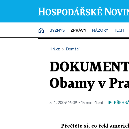
ZPRÁVY
HOME
BYZNYS
NÁZORY
TECH
HN.cz
›
Domácí
DOKUMENT: 
Obamy v Pr
PŘEHRÁ
5. 4. 2009 16:09 ▪ 15 min. čtení
Přečtěte si, co řekl ameri