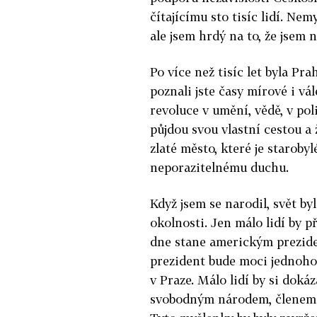
čítajícímu sto tisíc lidí. Ne
ale jsem hrdý na to, že jsem 
Po více než tisíc let byla Pr
poznali jste časy mírové i vál
revoluce v umění, vědě, v poli
půjdou svou vlastní cestou a 
zlaté město, které je staroby
neporazitelnému duchu.
Když jsem se narodil, svět by
okolnosti. Jen málo lidí by p
dne stane americkým preziden
prezident bude moci jednoho
v Praze. Málo lidí by si doká
svobodným národem, členem 