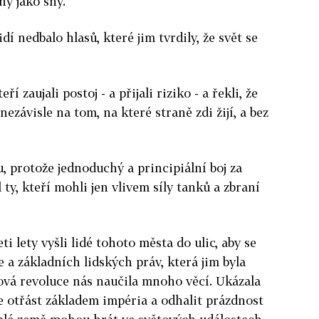
ny jako sny.
dí nedbalo hlasů, které jim tvrdily, že svět se
í zaujali postoj - a přijali riziko - a řekli, že
ezávisle na tom, na které straně zdi žijí, a bez
, protože jednoduchý a principiální boj za
 ty, kteří mohli jen vlivem síly tanků a zbraní
i lety vyšli lidé tohoto města do ulic, aby se
 a základních lidských práv, která jim byla
ová revoluce nás naučila mnoho věcí. Ukázala
 otřást základem impéria a odhalit prázdnost