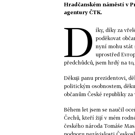
Hradčanském náměstí v Pra
agentury ČTK.
D
íky, díky za vřel
poděkovat občan
nyní mohu stát 
uprostřed Evrop
předchůdců, jsem hrdý na to,
Děkuji panu prezidentovi, d
politickým osobnostem, děkuj
občanům České republiky za 
Během let jsem se naučil oc
Čechů, kteří žijí v mém rod
českého národa Tomáše Masar
podporu nezávislosti Českos