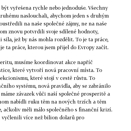
 být vyřešena rychle nebo jednoduše. Všechny
 druhému naslouchali, abychom jeden s druhým
oustředili na naše společné zájmy, ne na naše
hom znovu potvrdili svoje sdílené hodnoty,
i síla, jež by nás mohla rozdělit. To je ta práce,
e ta práce, kterou jsem přijel do Evropy začít.
eritu, musíme koordinovat akce napříč
ice, které vytvoří nová pracovní místa. To
kcionismu, které stojí v cestě růstu. To
ního systému, nová pravidla, aby se zabránilo
A máme závazek vůči naší společné prosperitě a
chom nabídli ruku těm na nových trzích a těm
e, ačkoliv měli málo společného s finanční krizí.
vyčlenili více než bilion dolarů pro