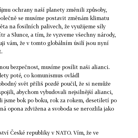
ájmu ochrany naší planety změnili způsoby,
polečně se musíme postavit změnám klimatu
ěta na fosilních palivech, že využijeme síly
ítr a Slunce, a tím, že vyzveme všechny národy,
uji vám, že v tomto globálním úsilí jsou nyní
.
nou bezpečnost, musíme posílit naši alianci.
lety poté, co komunismus ovládl
bodný svět příliš pozdě poučil, že si nemůže
pojili, abychom vybudovali nejsilnější alianci,
li jsme bok po boku, rok za rokem, desetiletí po
zná opona zdvižena a svoboda se nerozlila jako
ství České republiky v NATO. Vím, že ve