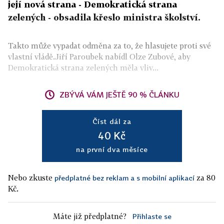
její nová strana - Demokratická strana
zelených - obsadila křeslo ministra školství.
Takto může vypadat odměna za to, že hlasujete proti své
vlastní vládě.Jiří Paroubek nabídl Olze Zubové, aby
Demokratická strana zelených měla vliv...
ZBÝVÁ VÁM JEŠTĚ 90 % ČLÁNKU
Číst dál za
40 Kč
na první dva měsíce
Nebo zkuste
za 80
předplatné bez reklam a s mobilní aplikací
Kč.
Máte již předplatné?
Přihlaste se