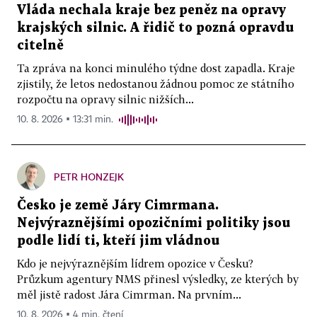
Vláda nechala kraje bez peněz na opravy
krajských silnic. A řidič to pozná opravdu
citelně
Ta zpráva na konci minulého týdne dost zapadla. Kraje
zjistily, že letos nedostanou žádnou pomoc ze státního
rozpočtu na opravy silnic nižších...
10. 8. 2026 ▪ 13:31 min.
PETR HONZEJK
Česko je země Járy Cimrmana.
Nejvýraznějšími opozičními politiky jsou
podle lidí ti, kteří jim vládnou
Kdo je nejvýraznějším lídrem opozice v Česku?
Průzkum agentury NMS přinesl výsledky, ze kterých by
měl jistě radost Jára Cimrman. Na prvním...
10. 8. 2026 ▪ 4 min. čtení