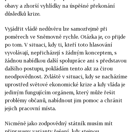
obavy a zhorší vyhlídky na úspěšné překonání
důsledků krize.
Vyjádřit vládě nedůvěru lze samozřejmě při
poměrech ve Sněmovně rychle. Otázka je, co přijde
po tom. V situaci, kdy ti, kteří toto hlasování
vyvolávají, nepřicházejí s žádným konceptem, s
žádnou nabídkou další spolupráce ani s představou
dalšího postupu, pokládám tento akt za čirou
neodpovědnost. Zvláště v situaci, kdy se nacházíme
uprostřed světové ekonomické krize a kdy vláda je
jediným fungujícím orgánem, který může řešit
problémy občanů, nabídnout jim pomoc a chránit
jejich pracovní místa.
Nicméně jako zodpovědný státník musím mít
připraveny varianty řešení, kdy stejnou