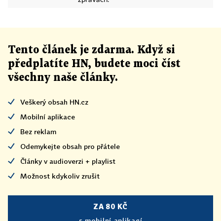
zprávách.
Tento článek
je
zdarma. Když si
předplatíte HN, budete moci číst
všechny naše články
.
Veškerý obsah HN.cz
Mobilní aplikace
Bez reklam
Odemykejte obsah pro přátele
Články v audioverzi + playlist
Možnost kdykoliv zrušit
ZA 80 KČ
s mobilní aplikací