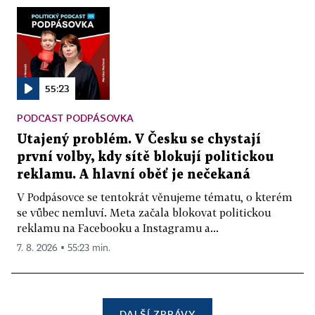
55:23
PODCAST PODPÁSOVKA
Utajený problém. V Česku se chystají
první volby, kdy sítě blokují politickou
reklamu. A hlavní oběť je nečekaná
V Podpásovce se tentokrát věnujeme tématu, o kterém
se vůbec nemluví. Meta začala blokovat politickou
reklamu na Facebooku a Instagramu a...
7. 8. 2026 ▪ 55:23 min.
DALŠÍ ZPRÁVY