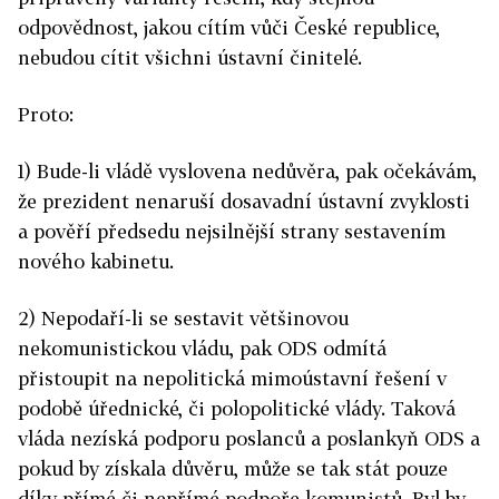
odpovědnost, jakou cítím vůči České republice,
nebudou cítit všichni ústavní činitelé.
Proto:
1) Bude-li vládě vyslovena nedůvěra, pak očekávám,
že prezident nenaruší dosavadní ústavní zvyklosti
a pověří předsedu nejsilnější strany sestavením
nového kabinetu.
2) Nepodaří-li se sestavit většinovou
nekomunistickou vládu, pak ODS odmítá
přistoupit na nepolitická mimoústavní řešení v
podobě úřednické, či polopolitické vlády. Taková
vláda nezíská podporu poslanců a poslankyň ODS a
pokud by získala důvěru, může se tak stát pouze
díky přímé či nepřímé podpoře komunistů. Byl by