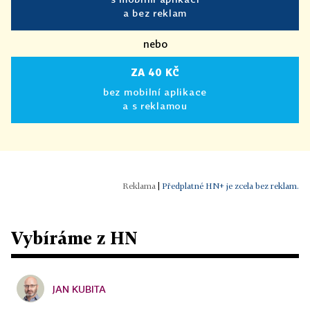
a bez reklam
nebo
ZA 40 KČ
bez mobilní aplikace
a s reklamou
|
Předplatné HN+ je zcela bez reklam.
Vybíráme z HN
JAN KUBITA