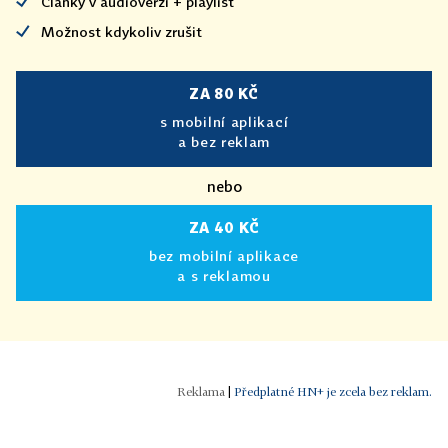
Články v audioverzi + playlist
Možnost kdykoliv zrušit
ZA 80 KČ
s mobilní aplikací
a bez reklam
nebo
ZA 40 KČ
bez mobilní aplikace
a s reklamou
|
Předplatné HN+ je zcela bez reklam.