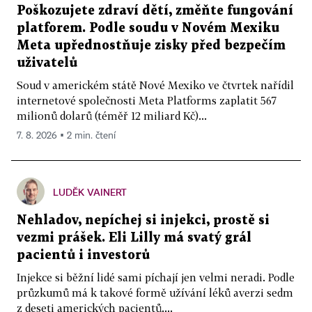
Poškozujete zdraví dětí, změňte fungování
platforem. Podle soudu v Novém Mexiku
Meta upřednostňuje zisky před bezpečím
uživatelů
Soud v americkém státě Nové Mexiko ve čtvrtek nařídil
internetové společnosti Meta Platforms zaplatit 567
milionů dolarů (téměř 12 miliard Kč)...
7. 8. 2026 ▪ 2 min. čtení
LUDĚK VAINERT
Nehladov, nepíchej si injekci, prostě si
vezmi prášek. Eli Lilly má svatý grál
pacientů i investorů
Injekce si běžní lidé sami píchají jen velmi neradi. Podle
průzkumů má k takové formě užívání léků averzi sedm
z deseti amerických pacientů....