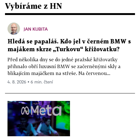
Vybíráme z HN
JAN KUBITA
Hledá se papaláš. Kdo jel v černém BMW s
majákem skrze „Turkovu“ křižovatku?
Před několika dny se do jedné pražské křižovatky
přihnalo obří luxusní BMW se začerněnými skly a
blikajícím majáčkem na střeše. Na červenou...
4. 8. 2026 ▪ 6 min. čtení