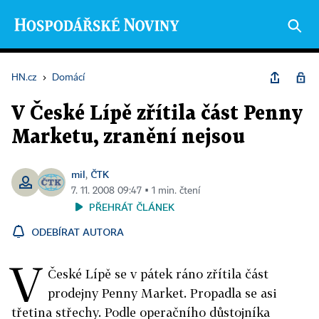
HN.cz
›
Domácí
V České Lípě zřítila část Penny
Marketu, zranění nejsou
mil
ČTK
,
7. 11. 2008 09:47 ▪ 1 min. čtení
PŘEHRÁT ČLÁNEK
ODEBÍRAT AUTORA
V
České Lípě se v pátek ráno zřítila část
prodejny Penny Market. Propadla se asi
třetina střechy. Podle operačního důstojníka