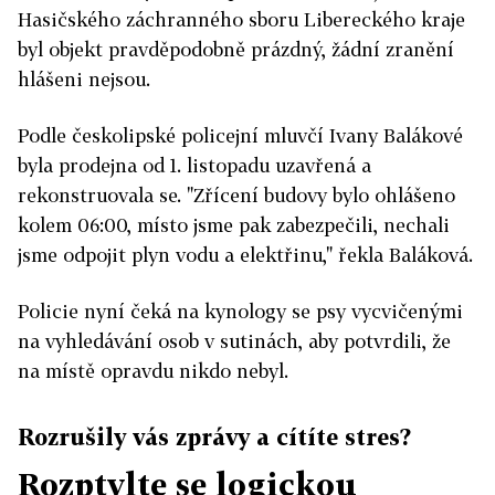
Hasičského záchranného sboru Libereckého kraje
byl objekt pravděpodobně prázdný, žádní zranění
hlášeni nejsou.
Podle českolipské policejní mluvčí Ivany Balákové
byla prodejna od 1. listopadu uzavřená a
rekonstruovala se. "Zřícení budovy bylo ohlášeno
kolem 06:00, místo jsme pak zabezpečili, nechali
jsme odpojit plyn vodu a elektřinu," řekla Baláková.
Policie nyní čeká na kynology se psy vycvičenými
na vyhledávání osob v sutinách, aby potvrdili, že
na místě opravdu nikdo nebyl.
Rozrušily vás zprávy a cítíte stres?
Rozptylte se logickou