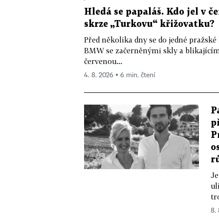
Hledá se papaláš. Kdo jel v
skrze „Turkovu“ křižovatku?
Před několika dny se do jedné pražské
BMW se začerněnými skly a blikající
červenou...
4. 8. 2026 ▪ 6 min. čtení
P
p
P
o
r
Je
ul
tr
8.