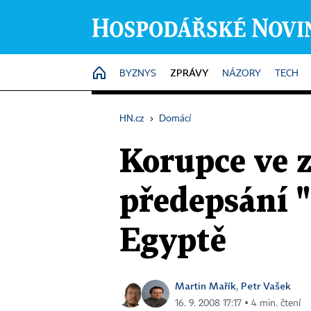
ZPRÁVY
HOME
BYZNYS
NÁZORY
TECH
HN.cz
›
Domácí
Korupce ve z
předepsání "
Egyptě
Martin Mařík
Petr Vašek
,
16. 9. 2008 17:17 ▪ 4 min. čtení