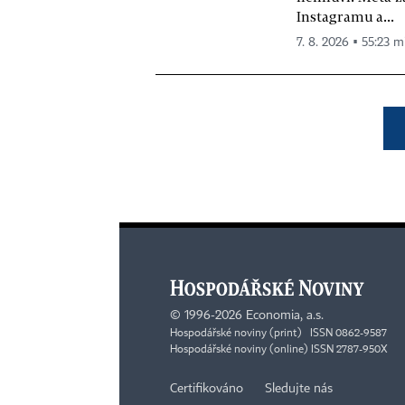
Instagramu a...
7. 8. 2026 ▪ 55:23 m
©
1996-2026
Economia, a.s.
Hospodářské noviny (print) ISSN 0862-9587
Hospodářské noviny (online) ISSN 2787-950X
Certifikováno
Sledujte nás