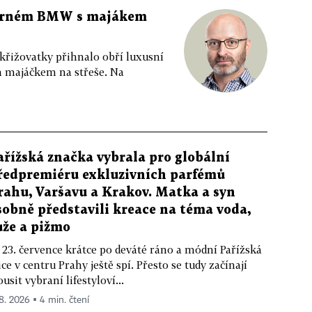
 černém BMW s majákem
 křižovatky přihnalo obří luxusní
m majáčkem na střeše. Na
ařížská značka vybrala pro globální
ředpremiéru exkluzivních parfémů
rahu, Varšavu a Krakov. Matka a syn
sobně představili kreace na téma voda,
ůže a pižmo
 23. července krátce po deváté ráno a módní Pařížská
ice v centru Prahy ještě spí. Přesto se tudy začínají
ousit vybraní lifestyloví...
 8. 2026 ▪ 4 min. čtení