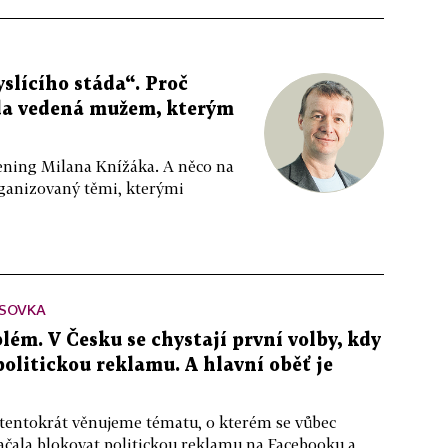
slícího stáda“. Proč
da vedená mužem, kterým
ppening Milana Knížáka. A něco na
rganizovaný těmi, kterými
SOVKA
lém. V Česku se chystají první volby, kdy
 politickou reklamu. A hlavní oběť je
 tentokrát věnujeme tématu, o kterém se vůbec
ačala blokovat politickou reklamu na Facebooku a