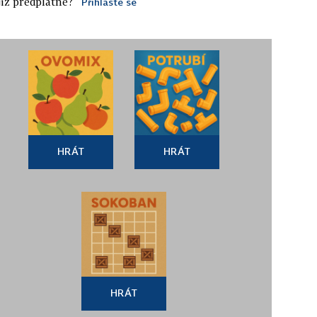
iž předplatné?
Přihlaste se
HRÁT
HRÁT
HRÁT