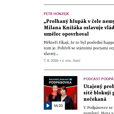
PETR HONZEJK
„Prolhaný hlupák v čele nemy
Milana Knížáka oslavuje vlá
umělec opovrhoval
Někteří říkají, že to byl poslední ha
tom je. Pohřeb se státními poctami o
slavný...
7. 8. 2026 ▪ 4 min. čtení
PODCAST PODPÁ
Utajený prob
sítě blokují
nečekaná
55:23
V Podpásovce se
nemluví. Meta z