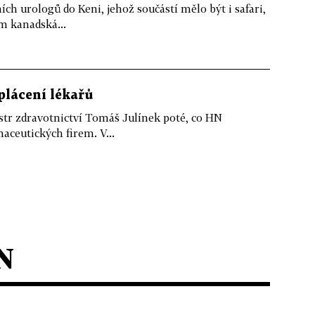
ch urologů do Keni, jehož součástí mělo být i safari,
m kanadská...
plácení lékařů
istr zdravotnictví Tomáš Julínek poté, co HN
aceutických firem. V...
N