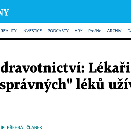
REALITY
INVESTICE
PODCASTY
HRY
PročNe
ARCHIV
D
dravotnictví: Lékaři 
správných" léků užív
PŘEHRÁT ČLÁNEK