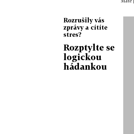
Máte j
Rozrušily vás
zprávy a cítíte
stres?
Rozptylte se
logickou
hádankou