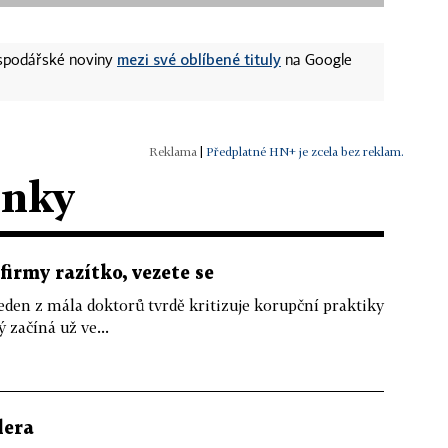
mezi své oblíbené tituly
ospodářské noviny
na Google
|
Předplatné HN+ je zcela bez reklam.
ánky
firmy razítko, vezete se
eden z mála doktorů tvrdě kritizuje korupční praktiky
 začíná už ve...
lera