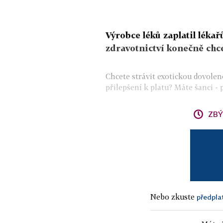
Výrobce léků zaplatil léka
zdravotnictví konečně chce
Chcete strávit exotickou dovolen
přilepšení k platu? Máte šanci - 
ZBÝ
Nebo zkuste
předpla