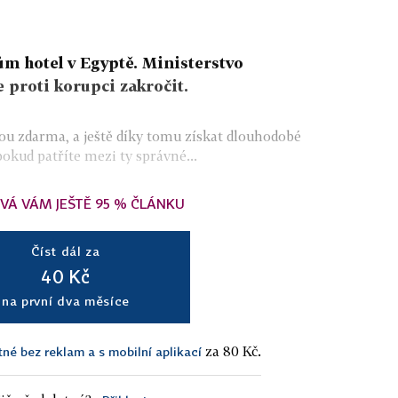
řům hotel v Egyptě. Ministerstvo
 proti korupci zakročit.
ou zdarma, a ještě díky tomu získat dlouhodobé
pokud patříte mezi ty správné...
VÁ VÁM JEŠTĚ 95 % ČLÁNKU
Číst dál za
40 Kč
na první dva měsíce
za 80 Kč.
tné bez reklam a s mobilní aplikací