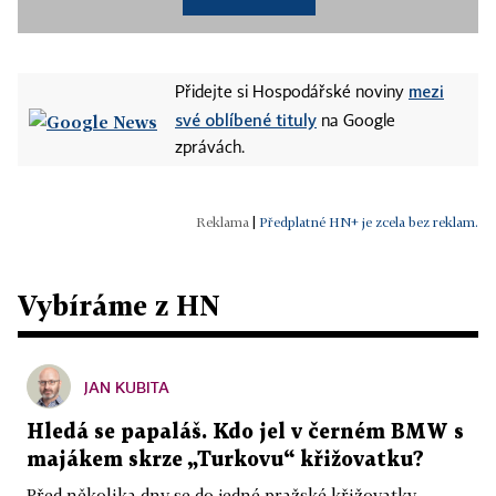
mezi
Přidejte si Hospodářské noviny
své oblíbené tituly
na Google
zprávách.
|
Předplatné HN+ je zcela bez reklam.
Vybíráme z HN
JAN KUBITA
Hledá se papaláš. Kdo jel v černém BMW s
majákem skrze „Turkovu“ křižovatku?
Před několika dny se do jedné pražské křižovatky