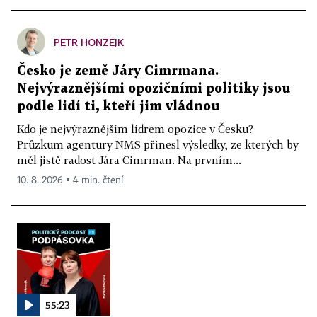
PETR HONZEJK
Česko je země Járy Cimrmana.
Nejvýraznějšími opozičními politiky jsou
podle lidí ti, kteří jim vládnou
Kdo je nejvýraznějším lídrem opozice v Česku?
Průzkum agentury NMS přinesl výsledky, ze kterých by
měl jistě radost Jára Cimrman. Na prvním...
10. 8. 2026 ▪ 4 min. čtení
55:23