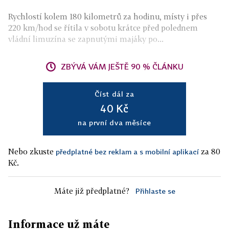
Rychlostí kolem 180 kilometrů za hodinu, místy i přes
220 km/hod se řítila v sobotu krátce před polednem
vládní limuzína se zapnutými majáky po...
ZBÝVÁ VÁM JEŠTĚ 90 % ČLÁNKU
Číst dál za
40 Kč
na první dva měsíce
Nebo zkuste
za 80
předplatné bez reklam a s mobilní aplikací
Kč.
Máte již předplatné?
Přihlaste se
Informace už máte