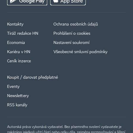
Kontakty
Ochrana osobních údajů
Tiráž redakce HN
Prohlášení o cookies
Economia
Nastavení soukromí
Kariéra v HN
Všeobecné smluvní podmínky
Ceník inzerce
Koupit / darovat předplatné
Eventy
Newslettery
RSS kanály
Autorská práva vykonává vydavatel. Bez písemného svolení vydavatele je
zakázáno jakékoli užití částí nebo celku díla, zejména rozmnožování a šíření