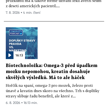
průzkumů má k takové formě užívání léků averzi sedm
z deseti amerických pacientů....
7. 8. 2026 ▪ 4 min. čtení
16:13
Biotechnoložka: Omega-3 před úpadkem
mozku nepomohou, kreatin dosahuje
skvělých výsledků. Má to ale háček
Hořčík na spaní, omega-3 pro mozek, železo proti
únavě a kreatin dnes skoro na všechno. Trh s doplňky
stravy slibuje řadu benefitů, ale které z...
6. 8. 2026 ▪ 16:13 min.