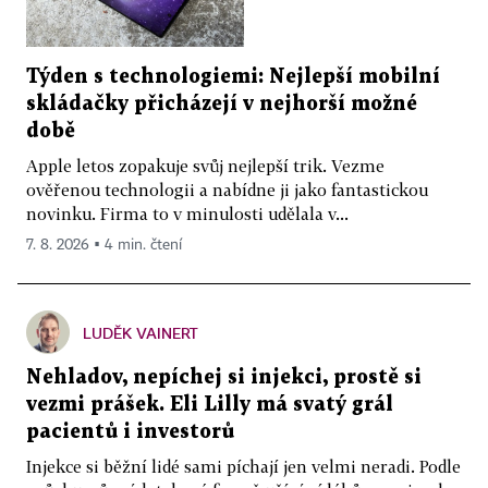
Týden s technologiemi: Nejlepší mobilní
skládačky přicházejí v nejhorší možné
době
Apple letos zopakuje svůj nejlepší trik. Vezme
ověřenou technologii a nabídne ji jako fantastickou
novinku. Firma to v minulosti udělala v...
7. 8. 2026 ▪ 4 min. čtení
LUDĚK VAINERT
Nehladov, nepíchej si injekci, prostě si
vezmi prášek. Eli Lilly má svatý grál
pacientů i investorů
Injekce si běžní lidé sami píchají jen velmi neradi. Podle