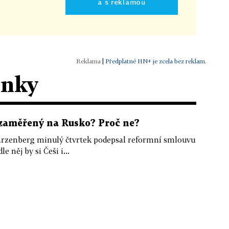
a s reklamou
|
Předplatné HN+ je zcela bez reklam.
ánky
zaměřený na Rusko? Proč ne?
arzenberg minulý čtvrtek podepsal reformní smlouvu
 něj by si Češi i...