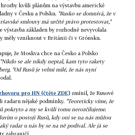
hrozby kvůli plánům na výstavbu americké
ladny v Česku a Polsku.
"Rusko se domnívá, že v
ršavské smlouvy má určité právo protestovat,"
 že výstavba základen by rozhodně nevyvolala
 měly vzniknout v Británii či v Grónsku.
apuje, že Moskva chce na Česko a Polsko
"Nikdo se ale nikdy neptal, kam tyto rakety
berg. "Od Rusů je velmi milé, že nás nyní
odal.
zhovoru pro HN (čtěte ZDE)
zmínil, že Rusové
li radaru nějaké podmínky.
"Teoreticky víme, že
rů pokryto a my se kvůli tomu nerozčilujeme.
luvím o postoji Rusů, kdy oni se na nás můžou
jaký radar u nás by se na ně podíval. Ale já se
tr zahraničí.