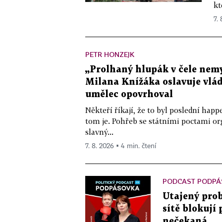
kt
7.
PETR HONZEJK
„Prolhaný hlupák v čele nemy
Milana Knížáka oslavuje vlá
umělec opovrhoval
Někteří říkají, že to byl poslední ha
tom je. Pohřeb se státními poctami o
slavný...
7. 8. 2026 ▪ 4 min. čtení
PODCAST PODPÁ
Utajený prob
sítě blokují
nečekaná