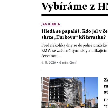
Vybíráme z H
JAN KUBITA
Hledá se papaláš. Kdo jel v
skrze „Turkovu“ křižovatku?
Před několika dny se do jedné pražské
BMW se začerněnými skly a blikající
červenou...
4. 8. 2026 ▪ 6 min. čtení
Z
m
s
De
vý