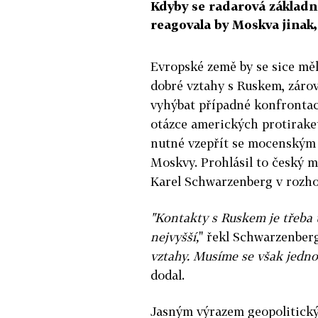
Kdyby se radarová základna
reagovala by Moskva jinak,
Evropské země by se sice měl
dobré vztahy s Ruskem, zárov
vyhýbat případné konfrontac
otázce amerických protirake
nutné vzepřít se mocenský
Moskvy. Prohlásil to český m
Karel Schwarzenberg v rozho
"Kontakty s Ruskem je třeba 
nejvyšší,
" řekl Schwarzenber
vztahy. Musíme se však jedn
dodal.
Jasným výrazem geopolitick