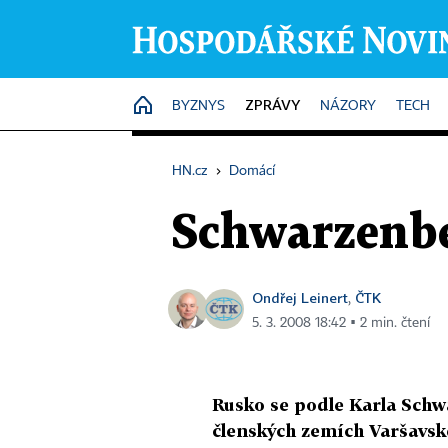
ZPRÁVY
HOME
BYZNYS
NÁZORY
TECH
HN.cz
›
Domácí
Schwarzenbe
Ondřej Leinert
ČTK
,
5. 3. 2008 18:42 ▪ 2 min. čtení
Rusko se podle Karla Schw
členských zemích Varšavské