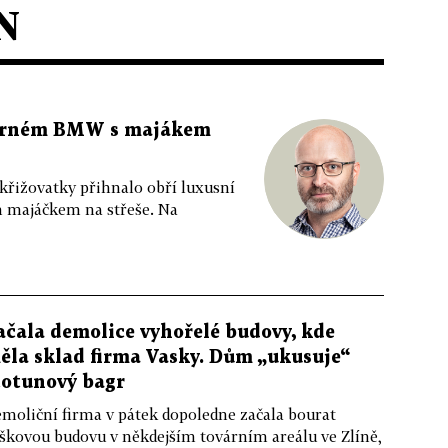
N
 černém BMW s majákem
 křižovatky přihnalo obří luxusní
m majáčkem na střeše. Na
ačala demolice vyhořelé budovy, kde
ěla sklad firma Vasky. Dům „ukusuje“
totunový bagr
moliční firma v pátek dopoledne začala bourat
škovou budovu v někdejším továrním areálu ve Zlíně,