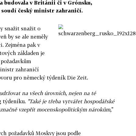
 budovala v Británii či v Grónsku,
 soudí český ministr zahraničí.
y snažit snažit o
eň by se ale neměly
i. Zejména pak v
tových základen je
m požadavkům
inistr zahraničí
voru pro německý týdeník Die Zeit.
udržovat na všech úrovních, nejen na té
g týdeníku.
"Také je třeba vytvářet hospodářské
označně vzepřít mocenskopolitickým nárokům,
"
ých požadavků Moskvy jsou podle