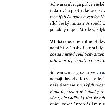
Schwarzenberga právě ruské 
radarové a protiraketové zák
bývalých členských zemích Va
říká český ministr. A soudí,
podobný odpor Moskvy, kdyby
Ministra údajně ani nepřekv
namířit své balistické střely.
dosud mířily," řekl Schwarzen
informovali, že míří na nás,"
d
Schwarzenberg už dříve
v ro
nemají důvod diktovat si kvů
naše území je z ruských rada
Radarů je ostatně habaděj. M
dívat, ale vadilo by jim, že ně
ptám, proč? ,"
prohlásil minis