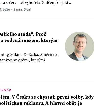
erá v červenci vyhořela. Zničený objekt...
 8. 2026 ▪ 3 min. čtení
slícího stáda“. Proč
da vedená mužem, kterým
ppening Milana Knížáka. A něco na
rganizovaný těmi, kterými
SOVKA
lém. V Česku se chystají první volby, kdy
 politickou reklamu. A hlavní oběť je