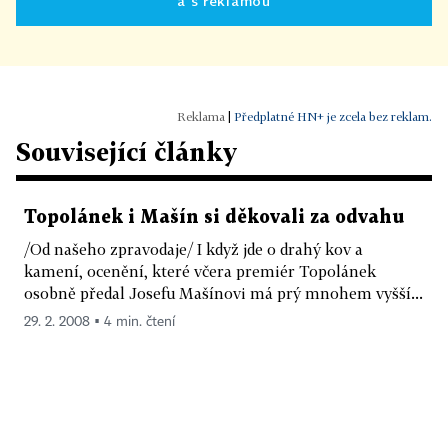
a s reklamou
|
Předplatné HN+ je zcela bez reklam.
Související články
Topolánek i Mašín si děkovali za odvahu
/Od našeho zpravodaje/ I když jde o drahý kov a
kamení, ocenění, které včera premiér Topolánek
osobně předal Josefu Mašínovi má prý mnohem vyšší...
29. 2. 2008 ▪ 4 min. čtení