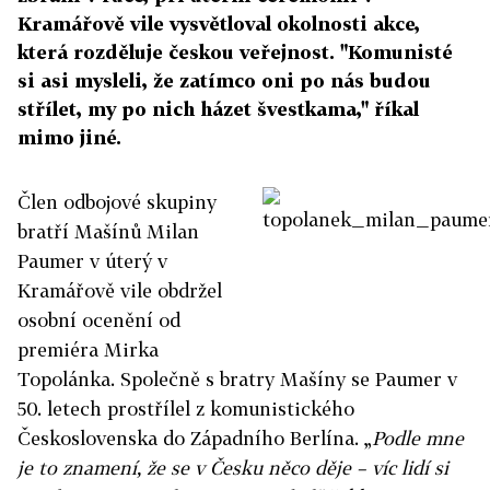
Kramářově vile vysvětloval okolnosti akce,
která rozděluje českou veřejnost. "Komunisté
si asi mysleli, že zatímco oni po nás budou
střílet, my po nich házet švestkama," říkal
mimo jiné.
Člen odbojové skupiny
bratří Mašínů Milan
Paumer v úterý v
Kramářově vile obdržel
osobní ocenění od
premiéra Mirka
Topolánka. Společně s bratry Mašíny se Paumer v
50. letech prostřílel z komunistického
Československa do Západního Berlína. „
Podle mne
je to znamení, že se v Česku něco děje – víc lidí si