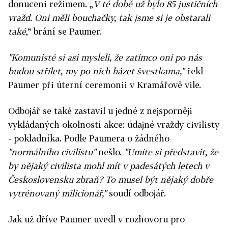
donuceni režimem. „
V té době už bylo 85 justičních
vražd. Oni měli bouchačky, tak jsme si je obstarali
také
,“ brání se Paumer.
"Komunisté si asi mysleli, že zatímco oni po nás
budou střílet, my po nich házet švestkama,"
řekl
Paumer při úterní ceremonii v Kramářově vile.
Odbojář se také zastavil u jedné z nejsporněji
vykládaných okolností akce: údajné vraždy civilisty
- pokladníka. Podle Paumera o žádného
"normálního civilistu"
nešlo.
"Umíte si představit, že
by nějaký civilista mohl mít v padesátých letech v
Československu zbraň? To musel být nějaký dobře
vytrénovaný milicionář,"
soudí odbojář.
Jak už dříve Paumer uvedl v rozhovoru pro