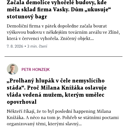
Začala demolice vyhořelé budovy, kde
měla sklad firma Vasky. Dům „ukusuje“
stotunový bagr
Demoliční firma v pátek dopoledne začala bourat
výškovou budovu v někdejším továrním areálu ve Zlíně,
která v červenci vyhořela. Zničený objekt...
7. 8. 2026 ▪ 3 min. čtení
PETR HONZEJK
„Prolhaný hlupák v čele nemyslícího
stáda“. Proč Milana Knížáka oslavuje
vláda vedená mužem, kterým umělec
opovrhoval
Někteří říkají, že to byl poslední happening Milana
Knížáka. A něco na tom je. Pohřeb se státními poctami
organizovaný těmi, kterými slavný...