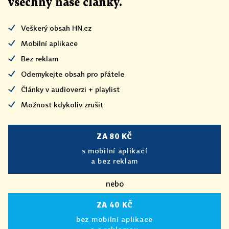
všechny naše články
.
Veškerý obsah HN.cz
Mobilní aplikace
Bez reklam
Odemykejte obsah pro přátele
Články v audioverzi + playlist
Možnost kdykoliv zrušit
ZA 80 KČ
s mobilní aplikací
a bez reklam
nebo
ZA 40 KČ
bez mobilní aplikace