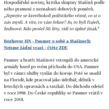
Hospodářské noviny, kritika skupiny Mašínů podle
něho pramení z neznalosti dobových poměrů.
„
Zeptejte se kteréhokoli politického vězně, co si o
nás myslí. A víte, co vám řekne? Jo, to byli frajeři,
hrdinové. Kdo prošel 50. léty, vidí to úplně jinak.
“
Rozhovor HN - Paumer o sobě a Mašínech:
Nejsme žádní vrazi - čtěte ZDE
Paumer a bratři Mašínovi vstoupili do americké
armády hned po svém příchodu do USA. Paumer
byl v rámci služby vyslán do Koreje. Poté se usadil
na Floridě, kde pracoval jako údržbář, dělník v
leteckých opravnách a taxikář. Do důchodu odešel
v roce 1998. Do České republiky se Paumer vrátil v
roce 2001.