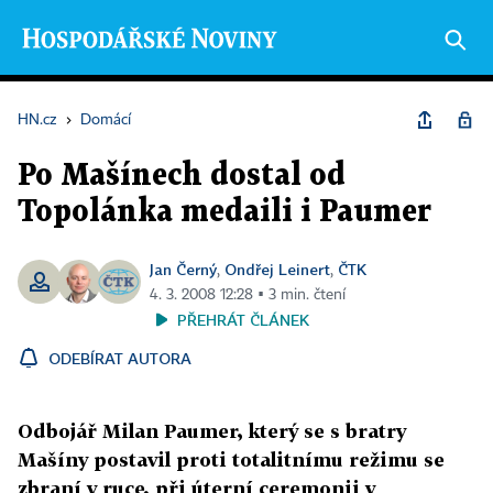
HN.cz
›
Domácí
Po Mašínech dostal od
Topolánka medaili i Paumer
Jan Černý
Ondřej Leinert
ČTK
,
,
4. 3. 2008 12:28 ▪ 3 min. čtení
PŘEHRÁT ČLÁNEK
ODEBÍRAT AUTORA
Odbojář Milan Paumer, který se s bratry
Mašíny postavil proti totalitnímu režimu se
zbraní v ruce, při úterní ceremonii v