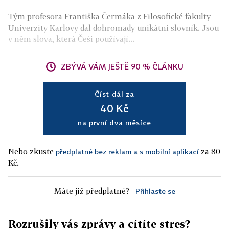
Tým profesora Františka Čermáka z Filosofické fakulty
Univerzity Karlovy dal dohromady unikátní slovník. Jsou
v něm slova, která Češi používají...
ZBÝVÁ VÁM JEŠTĚ 90 % ČLÁNKU
Číst dál za
40 Kč
na první dva měsíce
Nebo zkuste
za 80
předplatné bez reklam a s mobilní aplikací
Kč.
Máte již předplatné?
Přihlaste se
Rozrušily vás zprávy a cítíte stres?