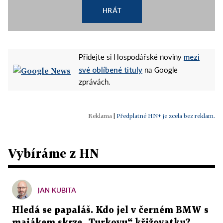
HRÁT
mezi
Přidejte si Hospodářské noviny
své oblíbené tituly
na Google
zprávách.
|
Předplatné HN+ je zcela bez reklam.
Vybíráme z HN
JAN KUBITA
Hledá se papaláš. Kdo jel v černém BMW s
majákem skrze „Turkovu“ křižovatku?