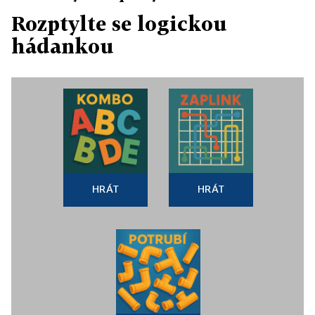
Rozptylte se logickou
hádankou
HRÁT
HRÁT