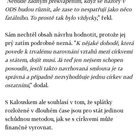
"
Nebude žádným překvapením, když se názory v
ODS budou různit, ale zase to nespatřuji jako něco
fatálního. To prostě tak bylo vždycky
," řekl.
Sám nechtěl obsah návrhu hodnotit, protože jej
prý zatím podrobně nezná. "
K nějaké dohodě, která
povede k trvalému narovnání vztahů mezi církvemi
a státem, dojít musí. Já teď jen nejsem schopen
posoudit, jestli takto navrhovaná smlouva je ta
správná a případně nezvýhodňuje jednu církev nad
ostatními
," dodal.
S Kalouskem ale souhlasí v tom, že splátky
rozložené v dlouhém čase jsou pro stát jedinou
schůdnou metodou, jak se s církvemi může
finančně vyrovnat.