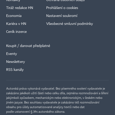
Kontakty
Ochrana osobních údajů
Tiráž redakce HN
Prohlášení o cookies
Economia
Nastavení soukromí
Kariéra v HN
Všeobecné smluvní podmínky
Ceník inzerce
Koupit / darovat předplatné
Eventy
×
Newslettery
RSS kanály
Autorská práva vykonává vydavatel. Bez písemného svolení vydavatele je
zakázáno jakékoli užití částí nebo celku díla, zejména rozmnožování a šíření
jakýmkoli způsobem, mechanickým nebo elektronickým, v českém nebo
jiném jazyce. Bez souhlasu vydavatele je zakázáno též rozmnožování
obsahu pro účely automatizované analýzy textů nebo dat
podle ustanovení § 39c autorského zákona.