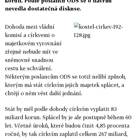
korun. Podle poslanců ODS se o návrhu
nevedla dostatečná diskuse.
Dohoda mezi vládní
komisí a církvemi o
majetkovém vyrovnání
zřejmě nebude mít ve
sněmovně snadnou
cestu ke schválení.
Některým poslancům ODS se totiž nelíbí způsob,
kterým má stát církvím jejich majetek splácet, a
chtějí o něm vést další jednání.
Stát by měl podle dohody církvím vyplatit 83
miliard korun. Splácel by je ale postupně během 60
let. Včetně úroků, které budou činit 4,85 procenta
ročně, by tak církvím zaplatil celkem 267 miliard,