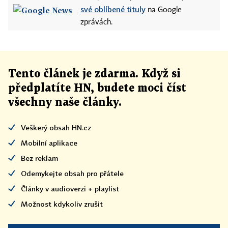
své oblíbené tituly
na Google
zprávách.
Tento článek
je
zdarma. Když si
předplatíte HN, budete moci číst
všechny naše články
.
Veškerý obsah HN.cz
Mobilní aplikace
Bez reklam
Odemykejte obsah pro přátele
Články v audioverzi + playlist
Možnost kdykoliv zrušit