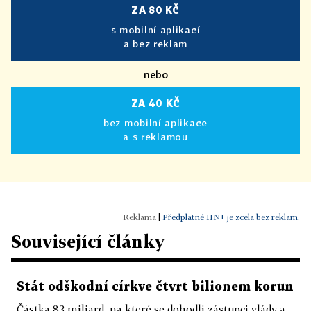
ZA 80 KČ
s mobilní aplikací
a bez reklam
nebo
ZA 40 KČ
bez mobilní aplikace
a s reklamou
|
Předplatné HN+ je zcela bez reklam.
Související články
Stát odškodní církve čtvrt bilionem korun
Částka 83 miliard, na které se dohodli zástupci vlády a