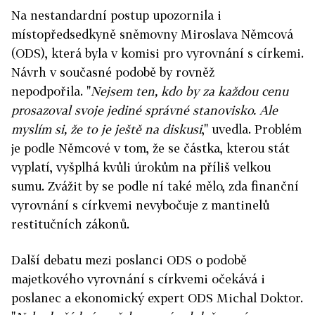
Na nestandardní postup upozornila i
místopředsedkyně sněmovny Miroslava Němcová
(ODS), která byla v komisi pro vyrovnání s církemi.
Návrh v současné podobě by rovněž
nepodpořila. "
Nejsem ten, kdo by za každou cenu
prosazoval svoje jediné správné stanovisko. Ale
myslím si, že to je ještě na diskusi
," uvedla. Problém
je podle Němcové v tom, že se částka, kterou stát
vyplatí, vyšplhá kvůli úrokům na příliš velkou
sumu. Zvážit by se podle ní také mělo, zda finanční
vyrovnání s církvemi nevybočuje z mantinelů
restitučních zákonů.
Další debatu mezi poslanci ODS o podobě
majetkového vyrovnání s církvemi očekává i
poslanec a ekonomický expert ODS Michal Doktor.