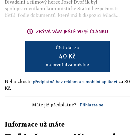
Divadelní a filmový herec Josef Dvořák byl
spolupracovníkem komunistické Státní bezpečnosti
(StB). Podle dokumentů, které má k dispozici Mladá...
ZBÝVÁ VÁM JEŠTĚ 90 % ČLÁNKU
Číst dál za
40 Kč
na první dva měsíce
Nebo zkuste
za 80
předplatné bez reklam a s mobilní aplikací
Kč.
Máte již předplatné?
Přihlaste se
Informace už máte