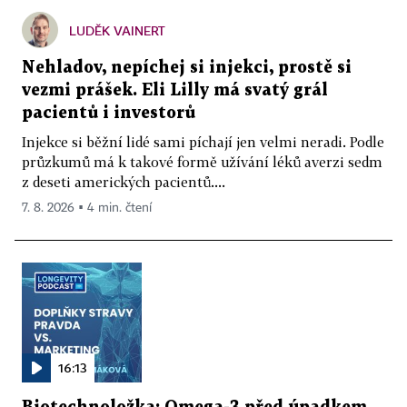
LUDĚK VAINERT
Nehladov, nepíchej si injekci, prostě si
vezmi prášek. Eli Lilly má svatý grál
pacientů i investorů
Injekce si běžní lidé sami píchají jen velmi neradi. Podle
průzkumů má k takové formě užívání léků averzi sedm
z deseti amerických pacientů....
7. 8. 2026 ▪ 4 min. čtení
16:13