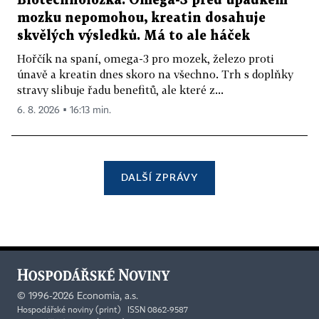
Biotechnoložka: Omega-3 před úpadkem
mozku nepomohou, kreatin dosahuje
skvělých výsledků. Má to ale háček
Hořčík na spaní, omega-3 pro mozek, železo proti
únavě a kreatin dnes skoro na všechno. Trh s doplňky
stravy slibuje řadu benefitů, ale které z...
6. 8. 2026 ▪ 16:13 min.
DALŠÍ ZPRÁVY
©
1996-2026
Economia, a.s.
Hospodářské noviny (print) ISSN 0862-9587