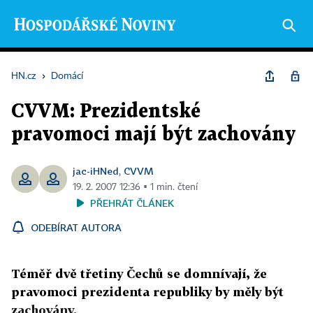
HN.cz
›
Domácí
CVVM: Prezidentské
pravomoci mají být zachovány
jac-iHNed
CVVM
,
19. 2. 2007 12:36 ▪ 1 min. čtení
PŘEHRÁT ČLÁNEK
ODEBÍRAT AUTORA
Téměř dvě třetiny Čechů se domnívají, že
pravomoci prezidenta republiky by měly být
zachovány.