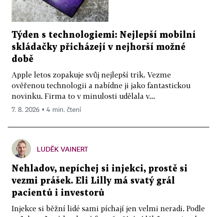
Týden s technologiemi: Nejlepší mobilní
skládačky přicházejí v nejhorší možné
době
Apple letos zopakuje svůj nejlepší trik. Vezme
ověřenou technologii a nabídne ji jako fantastickou
novinku. Firma to v minulosti udělala v...
7. 8. 2026 ▪ 4 min. čtení
LUDĚK VAINERT
Nehladov, nepíchej si injekci, prostě si
vezmi prášek. Eli Lilly má svatý grál
pacientů i investorů
Injekce si běžní lidé sami píchají jen velmi neradi. Podle