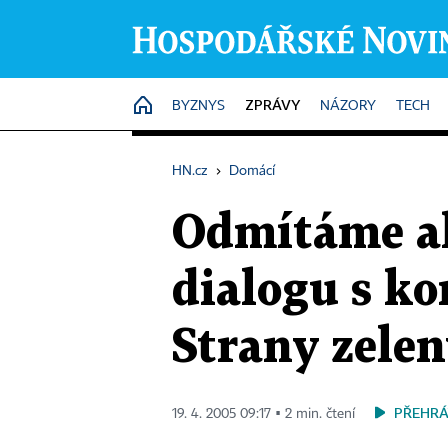
ZPRÁVY
HOME
BYZNYS
NÁZORY
TECH
HN.cz
›
Domácí
Odmítáme ak
dialogu s ko
Strany zele
PŘEHRÁ
19. 4. 2005 09:17 ▪ 2 min. čtení