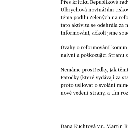
Přes kritiku Republikové rad
Ulbrychová novinářům tiskov
téma podílu Zelených na ref
tato aktivita se odehrála za
informováni, ačkoli jsme sou
Úvahy o reformování komunis
naivní a poškozující Stranu z
Nemáme prostředky, jak těm
Patočky (které vydávají za s
proto usilovat o svolání mim
nové vedení strany, a tím ro
Dana Kuchtová v.r., Martin Bur