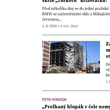
skrze „Turkovu“ křižovatku?
Před několika dny se do jedné pražské
BMW se začerněnými skly a blikající
červenou...
4. 8. 2026 ▪ 6 min. čtení
Z
m
s
De
vý
kt
7.
PETR HONZEJK
„Prolhaný hlupák v čele nemy