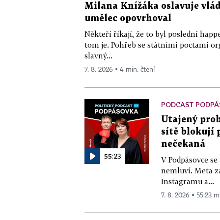
Milana Knížáka oslavuje vlá
umělec opovrhoval
Někteří říkají, že to byl poslední ha
tom je. Pohřeb se státními poctami o
slavný...
7. 8. 2026 ▪ 4 min. čtení
PODCAST PODPÁ
Utajený prob
sítě blokují
nečekaná
55:23
V Podpásovce se
nemluví. Meta z
Instagramu a...
7. 8. 2026 ▪ 55:23 m