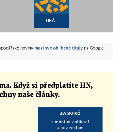
HRÁT
mezi své oblíbené tituly
ospodářské noviny
na Google
ma. Když si předplatíte HN,
echny naše články
.
ZA 80 KČ
s mobilní aplikací
a bez reklam