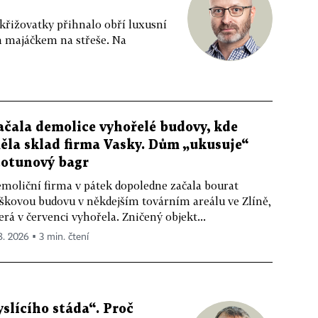
 křižovatky přihnalo obří luxusní
m majáčkem na střeše. Na
ačala demolice vyhořelé budovy, kde
ěla sklad firma Vasky. Dům „ukusuje“
totunový bagr
moliční firma v pátek dopoledne začala bourat
škovou budovu v někdejším továrním areálu ve Zlíně,
erá v červenci vyhořela. Zničený objekt...
 8. 2026 ▪ 3 min. čtení
slícího stáda“. Proč