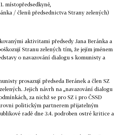
 1. místopředsedkyně,
ánka / členů předsednictva Strany zelených)
kovanými aktivitami předsedy Jana Beránka a
poškozují Stranu zelených tím, že jejím jménem
ředstavy o navazování dialogu s komunisty a
munisty prosazují předseda Beránek a člen SZ
zelených. Jejich návrh na „navazování dialogu
odmínkách, za nichž se pro SZ i pro ČSSD
úrovni politickým partnerem přijatelným
ublikové radě dne 3.4. podroben ostré kritice a