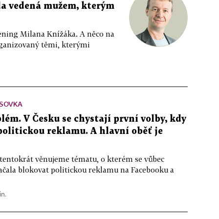
da vedená mužem, kterým
ppening Milana Knížáka. A něco na
rganizovaný těmi, kterými
SOVKA
lém. V Česku se chystají první volby, kdy
 politickou reklamu. A hlavní oběť je
 tentokrát věnujeme tématu, o kterém se vůbec
ačala blokovat politickou reklamu na Facebooku a
in.