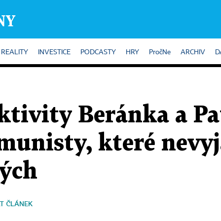
REALITY
INVESTICE
PODCASTY
HRY
PročNe
ARCHIV
D
tivity Beránka a Pa
munisty, které nevyj
ných
T ČLÁNEK