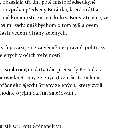
y rozeslala tři dni poté místopředsedkyně
ou zprávu předsedy Beránka, která vrátila
ormě komunistů znovu do hry. Konstatujeme, že
 našimi zády, aniž bychom o tom byli slovem
částí vedení Strany zelených.
tů považujeme za věcně nesprávné, politicky
elených v očích veřejnosti.
to soukromým aktivitám předsedy Beránka a
tanoviska Strany zelených) zabránit. Budeme
ořádného sjezdu Strany zelených, který zvolí
zhodne o jejím dalším směřování .
sík v.r., Petr Štěpánek v.r.