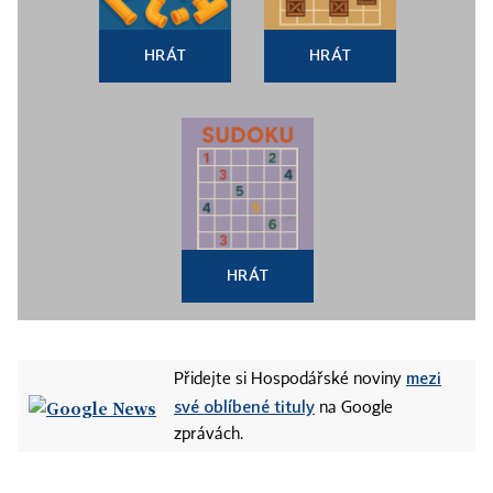
HRÁT
HRÁT
HRÁT
mezi
Přidejte si Hospodářské noviny
své oblíbené tituly
na Google
zprávách.