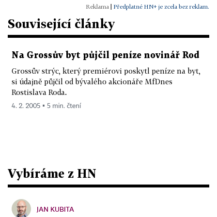
|
Předplatné HN+ je zcela bez reklam.
Související články
Na Grossův byt půjčil peníze novinář Rod
Grossův strýc, který premiérovi poskytl peníze na byt,
si údajně půjčil od bývalého akcionáře MfDnes
Rostislava Roda.
4. 2. 2005 ▪ 5 min. čtení
Vybíráme z HN
JAN KUBITA