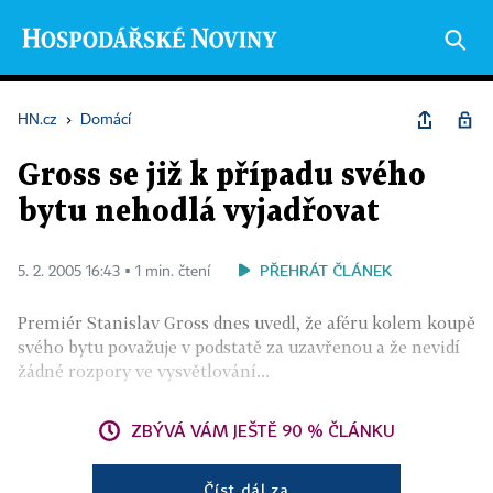
HN.cz
›
Domácí
Gross se již k případu svého
bytu nehodlá vyjadřovat
PŘEHRÁT ČLÁNEK
5. 2. 2005 16:43 ▪ 1 min. čtení
Premiér Stanislav Gross dnes uvedl, že aféru kolem koupě
svého bytu považuje v podstatě za uzavřenou a že nevidí
žádné rozpory ve vysvětlování...
ZBÝVÁ VÁM JEŠTĚ 90 % ČLÁNKU
Číst dál za