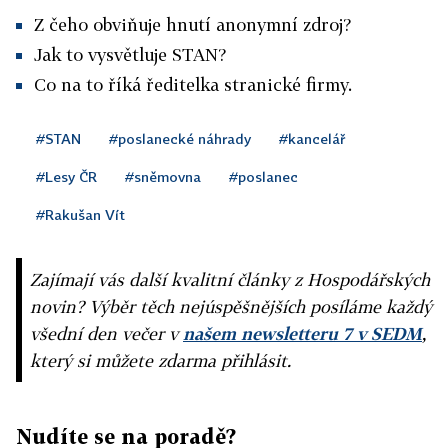
Z čeho obviňuje hnutí anonymní zdroj?
Jak to vysvětluje STAN?
Co na to říká ředitelka stranické firmy.
#STAN
#poslanecké náhrady
#kancelář
#Lesy ČR
#sněmovna
#poslanec
#Rakušan Vít
Zajímají vás další kvalitní články z Hospodářských
novin? Výběr těch nejúspěšnějších posíláme každý
všední den večer v
našem newsletteru 7 v SEDM
,
který si můžete zdarma přihlásit.
Nudíte se na poradě?