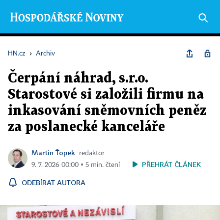
HN.cz
›
Archiv
Čerpání náhrad, s.r.o.
Starostové si založili firmu na
inkasování sněmovních peněz
za poslanecké kanceláře
Martin Ťopek
redaktor
PŘEHRÁT ČLÁNEK
9. 7. 2026 00:00 ▪ 5 min. čtení
ODEBÍRAT AUTORA