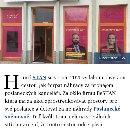
Autor ▪
stan
H
nutí
STAN
se v roce 2021 vydalo neobvyklou
cestou, jak čerpat náhrady za pronájem
poslaneckých kanceláří. Založilo firmu BeSTAN,
která má za úkol zprostředkovávat prostory pro
své poslance a účtovat za ně náhrady
Poslanecké
sněmovně
. Teď kvůli tomu čelí na sociálních
sítích nařčení, že touto cestou odčerpává