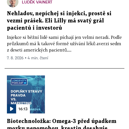
LUDĚK VAINERT
Nehladov, nepíchej si injekci, prostě si
vezmi prášek. Eli Lilly má svatý grál
pacientů i investorů
Injekce si běžní lidé sami píchají jen velmi neradi. Podle
průzkumů má k takové formě užívání léků averzi sedm
z deseti amerických pacientů....
7. 8. 2026 ▪ 4 min. čtení
16:13
Biotechnoložka: Omega-3 před úpadkem
mozku nepomohou, kreatin dosahuje