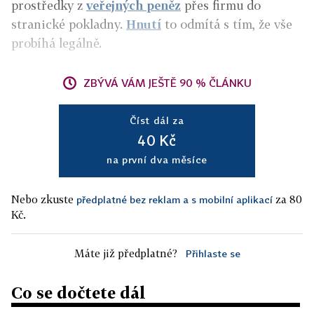
prostředky z
veřejných peněz
přes firmu do
stranické pokladny.
Hnutí
to odmítá s tím, že vše
probíhá legálně.
ZBÝVÁ VÁM JEŠTĚ 90 % ČLÁNKU
Číst dál za
40 Kč
na první dva měsíce
Nebo zkuste
za 80
předplatné bez reklam a s mobilní aplikací
Kč.
Máte již předplatné?
Přihlaste se
Co se dočtete dál