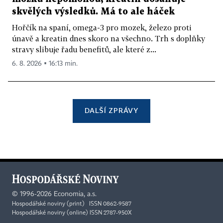
skvělých výsledků. Má to ale háček
Hořčík na spaní, omega-3 pro mozek, železo proti
únavě a kreatin dnes skoro na všechno. Trh s doplňky
stravy slibuje řadu benefitů, ale které z...
6. 8. 2026 ▪ 16:13 min.
DALŠÍ ZPRÁVY
©
1996-2026
Economia, a.s.
Hospodářské noviny (print) ISSN 0862-9587
Hospodářské noviny (online) ISSN 2787-950X