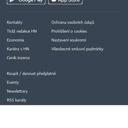
Kontakty
Ochrana osobních údajů
×
Tiráž redakce HN
Prohlášení o cookies
Economia
Nastavení soukromí
Kariéra v HN
Všeobecné smluvní podmínky
Ceník inzerce
Koupit / darovat předplatné
Eventy
Newslettery
RSS kanály
Autorská práva vykonává vydavatel. Bez písemného svolení vydavatele je
zakázáno jakékoli užití částí nebo celku díla, zejména rozmnožování a šíření