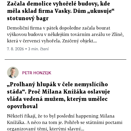
Začala demolice vyhořelé budovy, kde
měla sklad firma Vasky. Dům „ukusuje“
stotunový bagr
Demoliční firma v pátek dopoledne začala bourat
výškovou budovu v někdejším továrním areálu ve Zlíně,
která v červenci vyhořela. Zničený objekt...
7. 8. 2026 ▪ 3 min. čtení
PETR HONZEJK
„Prolhaný hlupák v čele nemyslícího
stáda“. Proč Milana Knížáka oslavuje
vláda vedená mužem, kterým umělec
opovrhoval
Někteří říkají, že to byl poslední happening Milana
Knížáka. A něco na tom je. Pohřeb se státními poctami
organizovaný těmi, kterými slavný...