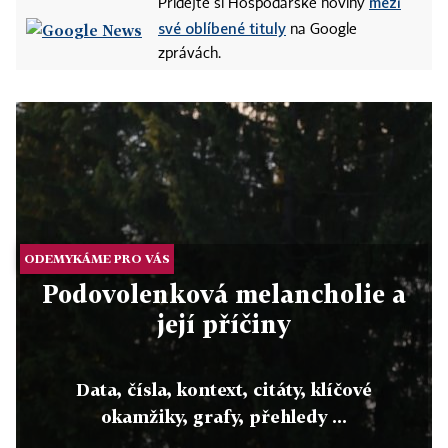
mezi
Přidejte si Hospodářské noviny
své oblíbené tituly
na Google
zprávách.
ODEMYKÁME PRO VÁS
Podovolenková melancholie a
její příčiny
Data, čísla, kontext, citáty, klíčové
okamžiky, grafy, přehledy ...