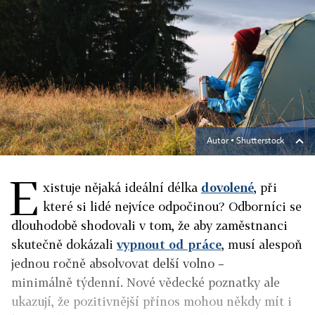
Autor ▪
Shutterstock
E
xistuje nějaká ideální délka
dovolené
, při
které si lidé nejvíce odpočinou? Odborníci se
dlouhodobě shodovali v tom, že aby zaměstnanci
skutečně dokázali
vypnout od práce
, musí alespoň
jednou ročně absolvovat delší volno –
minimálně týdenní. Nové vědecké poznatky ale
ukazují, že pozitivnější přínos mohou někdy mít i