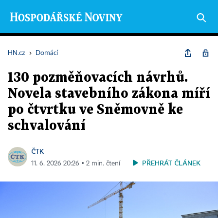
HN.cz
›
Domácí
130 pozměňovacích návrhů.
Novela stavebního zákona míří
po čtvrtku ve Sněmovně ke
schvalování
ČTK
PŘEHRÁT ČLÁNEK
11. 6. 2026 20:26 ▪ 2 min. čtení