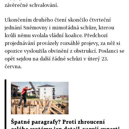
závěrečné schvalování.
Ukončením druhého čtení skončilo čtvrteční
jednání Sněmovny i mimořádná schůze, kterou
kvůli němu svolala vládní koalice. Předchozí
projednávání provázely rozsáhlé projevy, za něž si
opozice vysloužila obvinění z obstrukcí. Poslanci se
opět sejdou na další řádné schůzi v úterý 23.
června.
Špatné paragrafy? Proti zhroucení