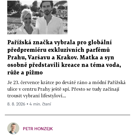
Pařížská značka vybrala pro globální
předpremiéru exkluzivních parfémů
Prahu, Varšavu a Krakov. Matka a syn
osobně představili kreace na téma voda,
růže a pižmo
Je 23. července krátce po deváté ráno a módní Pařížská
ulice v centru Prahy ještě spí. Přesto se tudy začínají
trousit vybraní lifestyloví...
8. 8. 2026 ▪ 4 min. čtení
PETR HONZEJK