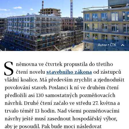
Autor ▪
ČTK
S
němovna ve čtvrtek propustila do třetího
čtení novelu
stavebního zákona
od zástupců
vládní koalice. Má především zrychlit a zjednodušit
povolování staveb. Poslanci k ní ve druhém čtení
předložili asi 130 samostatných pozměňovacích
návrhů. Druhé čtení začalo ve středu 27. května a
trvalo téměř 13 hodin. Nad všemi pozměňovacími
návrhy ještě musí zasednout hospodářský výbor,
aby je posoudil. Pak bude moci následovat