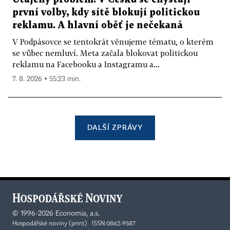
první volby, kdy sítě blokují politickou
reklamu. A hlavní oběť je nečekaná
V Podpásovce se tentokrát věnujeme tématu, o kterém
se vůbec nemluví. Meta začala blokovat politickou
reklamu na Facebooku a Instagramu a...
7. 8. 2026 ▪ 55:23 min.
DALŠÍ ZPRÁVY
©
1996-2026
Economia, a.s.
Hospodářské noviny (print) ISSN 0862-9587