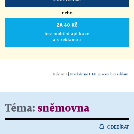
nebo
ZA 40 KČ
bez mobilní aplikace
a s reklamou
|
Předplatné HN+ je zcela bez reklam.
Téma:
sněmovna
ODEBÍRAT