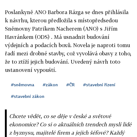
Poslankyně ANO Barbora Rázga se dnes přihlásila
k návrhu, kterou předložila s místopředsedou
Sněmovny Patrikem Nacherem (ANO) s Jiřím
Havránkem (ODS) . Má usnadnit budování
výdejních a podacích boxů. Novela je naproti tomu
řadí mezi drobné stavby, což vyvolává obavy z toho,
že to ztíží jejich budování. Uvedený návrh toto
ustanovení vypouští.
#sněmovna
#zákon
#ČR
#stavební řízení
#stavební zákon
Chcete vědět, co se děje v české a světové
ekonomice? Co si o aktuálních trendech myslí lidé
z byznysu, majitelé firem a jejich šéfové? Každý