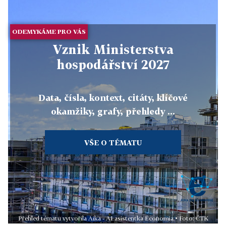
ODEMYKÁME PRO VÁS
Vznik Ministerstva
hospodářství 2027
Data, čísla, kontext, citáty, klíčové
okamžiky, grafy, přehledy ...
VŠE O TÉMATU
Přehled tématu vytvořila Aika - AI asistentka Economia • Foto: ČTK