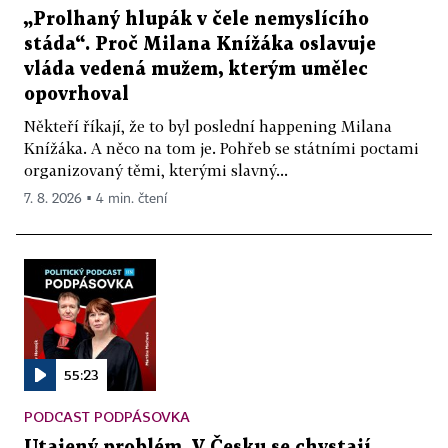
„Prolhaný hlupák v čele nemyslícího
stáda“. Proč Milana Knížáka oslavuje
vláda vedená mužem, kterým umělec
opovrhoval
Někteří říkají, že to byl poslední happening Milana
Knížáka. A něco na tom je. Pohřeb se státními poctami
organizovaný těmi, kterými slavný...
7. 8. 2026 ▪ 4 min. čtení
55:23
PODCAST PODPÁSOVKA
Utajený problém. V Česku se chystají