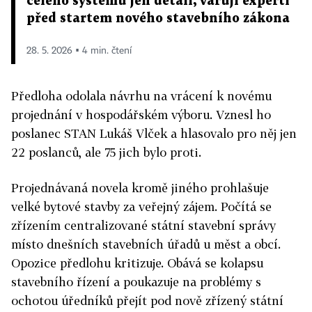
celého systému jen detail, varují experti
před startem nového stavebního zákona
28. 5. 2026 ▪ 4 min. čtení
Předloha odolala návrhu na vrácení k novému
projednání v hospodářském výboru. Vznesl ho
poslanec STAN Lukáš Vlček a hlasovalo pro něj jen
22 poslanců, ale 75 jich bylo proti.
Projednávaná novela kromě jiného prohlašuje
velké bytové stavby za veřejný zájem. Počítá se
zřízením centralizované státní stavební správy
místo dnešních stavebních úřadů u měst a obcí.
Opozice předlohu kritizuje. Obává se kolapsu
stavebního řízení a poukazuje na problémy s
ochotou úředníků přejít pod nově zřízený státní