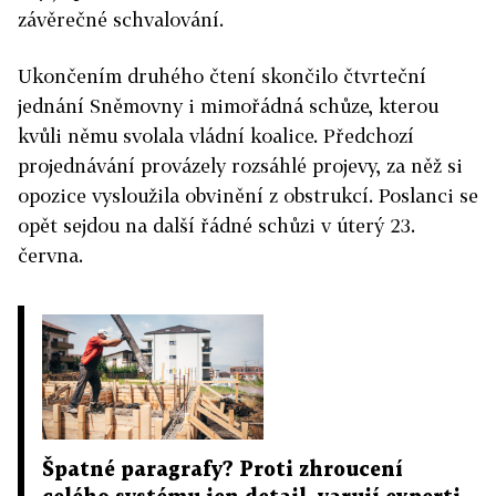
závěrečné schvalování.
Ukončením druhého čtení skončilo čtvrteční
jednání Sněmovny i mimořádná schůze, kterou
kvůli němu svolala vládní koalice. Předchozí
projednávání provázely rozsáhlé projevy, za něž si
opozice vysloužila obvinění z obstrukcí. Poslanci se
opět sejdou na další řádné schůzi v úterý 23.
června.
Špatné paragrafy? Proti zhroucení