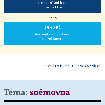
s mobilní aplikací
a bez reklam
nebo
ZA 40 KČ
bez mobilní aplikace
a s reklamou
|
Předplatné HN+ je zcela bez reklam.
Téma:
sněmovna