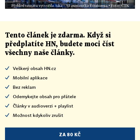
Přehled tématu vytvořila Aika - AI asistentka Economia • Foto: ČTK
Tento článek
je
zdarma. Když si
předplatíte HN, budete moci číst
všechny naše články
.
Veškerý obsah HN.cz
Mobilní aplikace
Bez reklam
Odemykejte obsah pro přátele
Články v audioverzi + playlist
Možnost kdykoliv zrušit
ZA 80 KČ