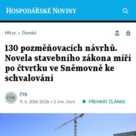
HN.cz
›
Domácí
130 pozměňovacích návrhů.
Novela stavebního zákona míří
po čtvrtku ve Sněmovně ke
schvalování
ČTK
PŘEHRÁT ČLÁNEK
11. 6. 2026 20:26 ▪ 2 min. čtení