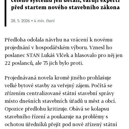
celého systému jen detail, varují experti
před startem nového stavebního zákona
28. 5. 2026 ▪ 4 min. čtení
Předloha odolala návrhu na vrácení k novému
projednání v hospodářském výboru. Vznesl ho
poslanec STAN Lukáš Vlček a hlasovalo pro něj jen
22 poslanců, ale 75 jich bylo proti.
Projednávaná novela kromě jiného prohlašuje
velké bytové stavby za veřejný zájem. Počítá se
zřízením centralizované státní stavební správy
místo dnešních stavebních úřadů u měst a obcí.
Opozice předlohu kritizuje. Obává se kolapsu
stavebního řízení a poukazuje na problémy s
ochotou úředníků přejít pod nově zřízený státní