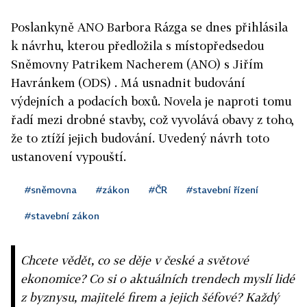
Poslankyně ANO Barbora Rázga se dnes přihlásila
k návrhu, kterou předložila s místopředsedou
Sněmovny Patrikem Nacherem (ANO) s Jiřím
Havránkem (ODS) . Má usnadnit budování
výdejních a podacích boxů. Novela je naproti tomu
řadí mezi drobné stavby, což vyvolává obavy z toho,
že to ztíží jejich budování. Uvedený návrh toto
ustanovení vypouští.
#sněmovna
#zákon
#ČR
#stavební řízení
#stavební zákon
Chcete vědět, co se děje v české a světové
ekonomice? Co si o aktuálních trendech myslí lidé
z byznysu, majitelé firem a jejich šéfové? Každý