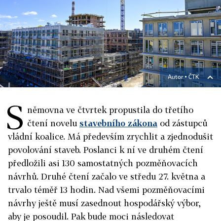
Autor ▪
ČTK
S
němovna ve čtvrtek propustila do třetího
čtení novelu
stavebního zákona
od zástupců
vládní koalice. Má především zrychlit a zjednodušit
povolování staveb. Poslanci k ní ve druhém čtení
předložili asi 130 samostatných pozměňovacích
návrhů. Druhé čtení začalo ve středu 27. května a
trvalo téměř 13 hodin. Nad všemi pozměňovacími
návrhy ještě musí zasednout hospodářský výbor,
aby je posoudil. Pak bude moci následovat