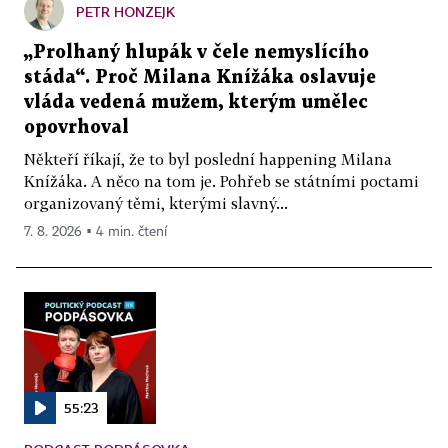
PETR HONZEJK
„Prolhaný hlupák v čele nemyslícího
stáda“. Proč Milana Knížáka oslavuje
vláda vedená mužem, kterým umělec
opovrhoval
Někteří říkají, že to byl poslední happening Milana
Knížáka. A něco na tom je. Pohřeb se státními poctami
organizovaný těmi, kterými slavný...
7. 8. 2026 ▪ 4 min. čtení
55:23