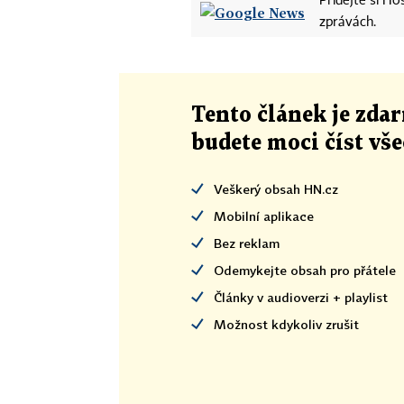
Přidejte si H
zprávách.
Tento článek
je
zdar
budete moci číst vš
Veškerý obsah HN.cz
Mobilní aplikace
Bez reklam
Odemykejte obsah pro přátele
Články v audioverzi + playlist
Možnost kdykoliv zrušit