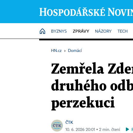
ZPRÁVY
HOME
BYZNYS
NÁZORY
TECH
HN.cz
›
Domácí
Zemřela Zde
druhého odb
perzekuci
ČTK
10. 6. 2026 20:01 ▪ 2 min. čtení