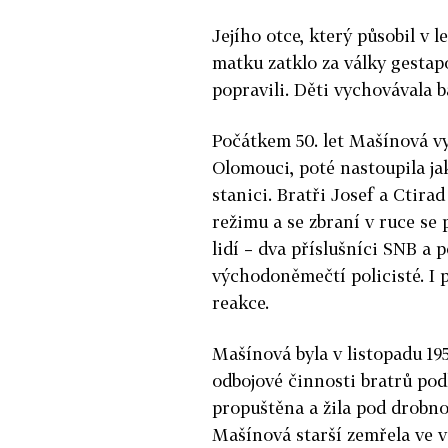
Jejího otce, který působil v 
matku zatklo za války gestap
popravili. Děti vychovávala
Počátkem 50. let Mašínová vy
Olomouci, poté nastoupila ja
stanici. Bratři Josef a Ctira
režimu a se zbraní v ruce se 
lidí – dva příslušníci SNB a 
východoněmečtí policisté. I 
reakce.
Mašínová byla v listopadu 19
odbojové činnosti bratrů podl
propuštěna a žila pod drobno
Mašínová starší zemřela ve v