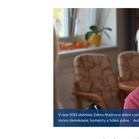
V roce 2023 obdržela Zdena Mašínová státní vyzn
rozvoj demokracie, humanity a lidská práva.
Aut