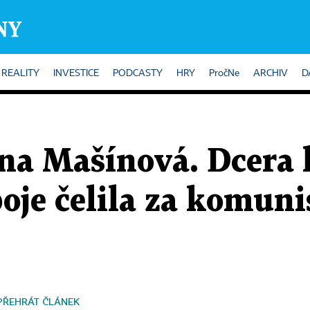
REALITY
INVESTICE
PODCASTY
HRY
PročNe
ARCHIV
D
na Mašínová. Dcera 
oje čelila za komun
PŘEHRÁT ČLÁNEK