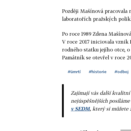
Později Mašínová pracovala n
laboratořích pražských polikl
Po roce 1989 Zdena Mašínová 
V roce 2017 iniciovala vznik
rodného statku jejího otce, o
Památník se otevřel v roce 2
#úmrtí
#historie
#odboj
Zajímají vás další kvalit
nejúspěšnějších posíláme
v SEDM
, který si můžete 