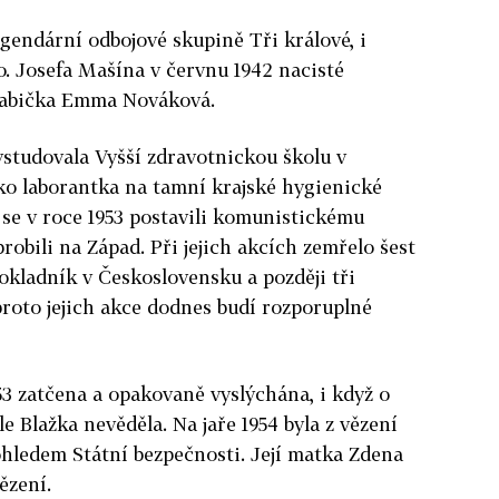
legendární odbojové skupině Tři králové, i
o. Josefa Mašína v červnu 1942 nacisté
 babička Emma Nováková.
studovala Vyšší zdravotnickou školu v
ko laborantka na tamní krajské hygienické
d se v roce 1953 postavili komunistickému
probili na Západ. Při jejich akcích zemřelo šest
pokladník v Československu a později tři
proto jejich akce dodnes budí rozporuplné
53 zatčena a opakovaně vyslýchána, i když o
e Blažka nevěděla. Na jaře 1954 byla z vězení
hledem Státní bezpečnosti. Její matka Zdena
ězení.