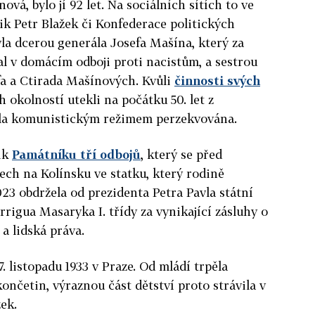
vá, bylo jí 92 let. Na sociálních sítích to ve
ik Petr Blažek či Konfederace politických
la dcerou generála Josefa Mašína, který za
al v domácím odboji proti nacistům, a sestrou
fa a Ctirada Mašínových. Kvůli
činnosti svých
h okolností utekli na počátku 50. let z
yla komunistickým režimem perzekvována.
nik
Památníku tří odbojů
, který se před
nech na Kolínsku ve statku, který rodině
023 obdržela od prezidenta Petra Pavla státní
igua Masaryka I. třídy za vynikající zásluhy o
a lidská práva.
 listopadu 1933 v Praze. Od mládí trpěla
nčetin, výraznou část dětství proto strávila v
ek.