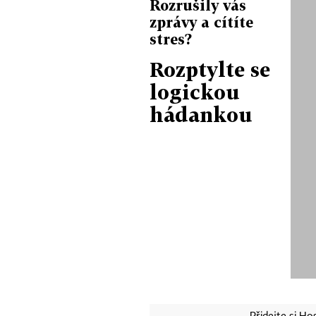
Rozrušily vás
zprávy a cítíte
stres?
Rozptylte se
logickou
hádankou