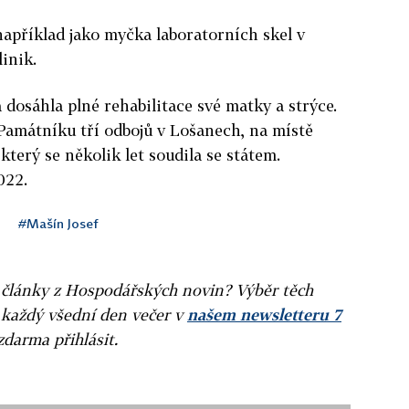
apříklad jako myčka laboratorních skel v
inik.
dosáhla plné rehabilitace své matky a strýce.
 Památníku tří odbojů v Lošanech, na místě
 který se několik let soudila se státem.
022.
#Mašín Josef
ní články z Hospodářských novin? Výběr těch
 každý všední den večer v
našem newsletteru 7
zdarma přihlásit.