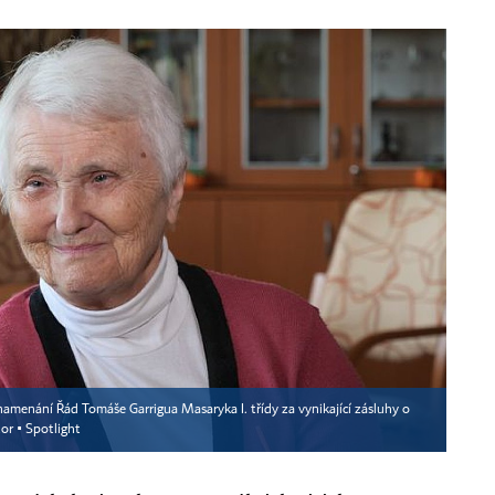
amenání Řád Tomáše Garrigua Masaryka I. třídy za vynikající zásluhy o
or ▪
Spotlight