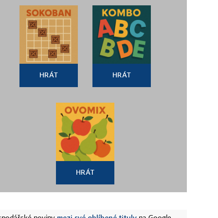
HRÁT
HRÁT
HRÁT
mezi své oblíbené tituly