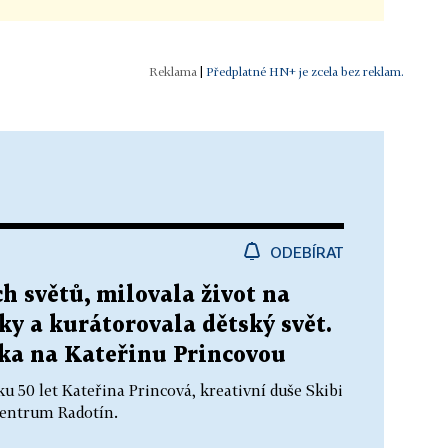
|
Předplatné HN+ je zcela bez reklam.
ODEBÍRAT
ch světů, milovala život na
aky a kurátorovala dětský svět.
ka na Kateřinu Princovou
u 50 let Kateřina Princová, kreativní duše Skibi
Centrum Radotín.