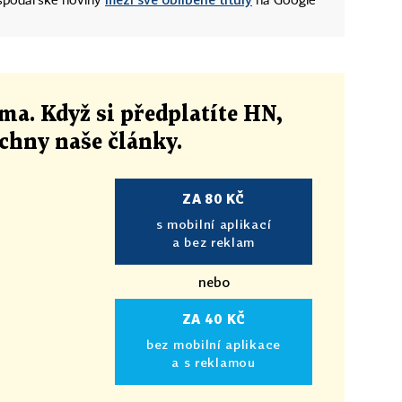
ospodářské noviny
na Google
ma. Když si předplatíte HN,
echny naše články
.
ZA 80 KČ
s mobilní aplikací
a bez reklam
nebo
ZA 40 KČ
bez mobilní aplikace
a s reklamou