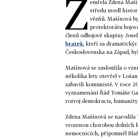
Z
emřela Zdena Mašíno
středu uvedl histor
vězňů. Mašínová by
protektorátu bojov
členů odbojové skupiny Jose
bratrů
, kteří za dramatickýc
Československa na Západ, b
Mašínová se zasloužila o vz
několika lety otevřel v Loša
zabavili komunisté. V roce 2
vyznamenání Řád Tomáše Garr
rozvoj demokracie, humanity 
Zdena Mašínová se narodila 7.
vrozenou chorobou dolních ko
nemocnicích, připomněl Blaž