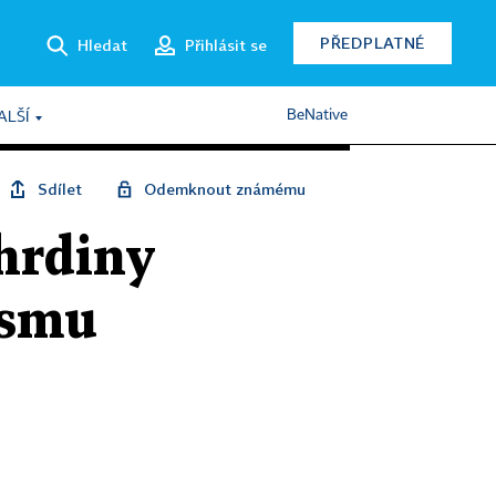
PŘEDPLATNÉ
Hledat
Přihlásit se
BeNative
ALŠÍ
Sdílet
Odemknout známému
hrdiny
ismu