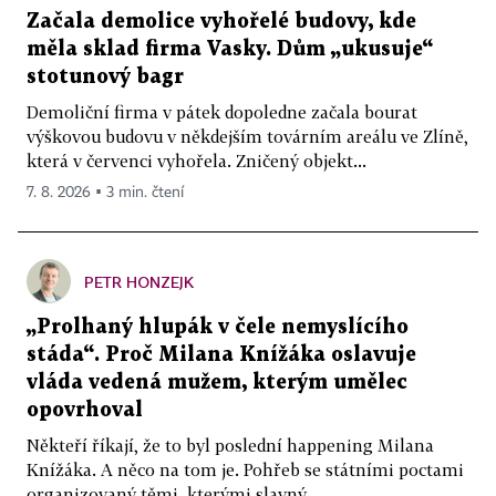
Začala demolice vyhořelé budovy, kde
měla sklad firma Vasky. Dům „ukusuje“
stotunový bagr
Demoliční firma v pátek dopoledne začala bourat
výškovou budovu v někdejším továrním areálu ve Zlíně,
která v červenci vyhořela. Zničený objekt...
7. 8. 2026 ▪ 3 min. čtení
PETR HONZEJK
„Prolhaný hlupák v čele nemyslícího
stáda“. Proč Milana Knížáka oslavuje
vláda vedená mužem, kterým umělec
opovrhoval
Někteří říkají, že to byl poslední happening Milana
Knížáka. A něco na tom je. Pohřeb se státními poctami
organizovaný těmi, kterými slavný...