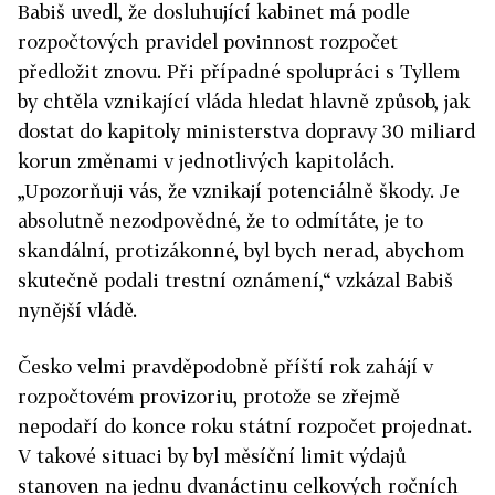
Babiš uvedl, že dosluhující kabinet má podle
rozpočtových pravidel povinnost rozpočet
předložit znovu. Při případné spolupráci s Tyllem
by chtěla vznikající vláda hledat hlavně způsob, jak
dostat do kapitoly ministerstva dopravy 30 miliard
korun změnami v jednotlivých kapitolách.
„Upozorňuji vás, že vznikají potenciálně škody. Je
absolutně nezodpovědné, že to odmítáte, je to
skandální, protizákonné, byl bych nerad, abychom
skutečně podali trestní oznámení,“ vzkázal Babiš
nynější vládě.
Česko velmi pravděpodobně příští rok zahájí v
rozpočtovém provizoriu, protože se zřejmě
nepodaří do konce roku státní rozpočet projednat.
V takové situaci by byl měsíční limit výdajů
stanoven na jednu dvanáctinu celkových ročních