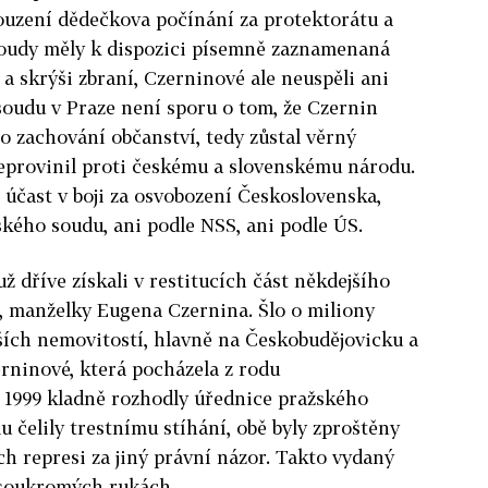
ouzení dědečkova počínání za protektorátu a
oudy měly k dispozici písemně zaznamenaná
e a skrýši zbraní, Czerninové ale neuspěli ani
soudu v Praze není sporu o tom, že Czernin
o zachování občanství, tedy zůstal věrný
eprovinil proti českému a slovenskému národu.
 účast v boji za osvobození Československa,
ského soudu, ani podle NSS, ani podle ÚS.
 dříve získali v restitucích část někdejšího
, manželky Eugena Czernina. Šlo o miliony
ších nemovitostí, hlavně na Českobudějovicku a
rninové, která pocházela z rodu
e 1999 kladně rozhodly úřednice pražského
u čelily trestnímu stíhání, obě byly zproštěny
jich represi za jiný právní názor. Takto vydaný
v soukromých rukách.