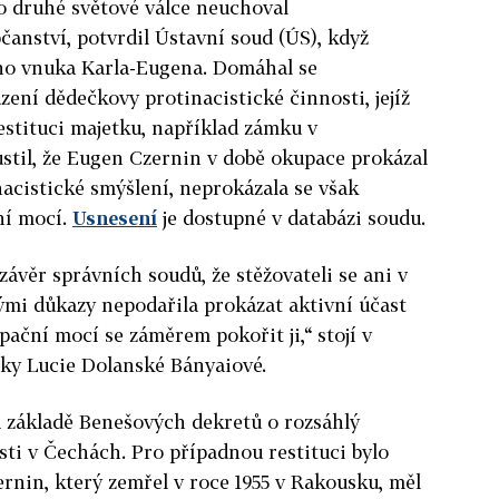
o druhé světové válce neuchoval
čanství, potvrdil Ústavní soud (ÚS), když
eho vnuka Karla-Eugena. Domáhal se
ení dědečkovy protinacistické činnosti, jejíž
restituci majetku, například zámku v
stil, že Eugen Czernin v době okupace prokázal
nacistické smýšlení, neprokázala se však
ní mocí.
Usnesení
je dostupné v databázi soudu.
ávěr správních soudů, že stěžovateli se ani v
ými důkazy nepodařila prokázat aktivní účast
pační mocí se záměrem pokořit ji,“ stojí v
ky Lucie Dolanské Bányaiové.
a základě Benešových dekretů o rozsáhlý
sti v Čechách. Pro případnou restituci bylo
ernin, který zemřel v roce 1955 v Rakousku, měl