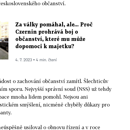
československého občanství.
Za války pomáhal, ale... Proč
Czernin prohrává boj o
občanství, které mu může
dopomoci k majetku?
4. 7. 2023 ▪ 4 min. čtení
ádost o zachování občanství zamítl. Šlechticův
ím sporu. Nejvyšší správní soud (NSS) už tehdy
upace mnoha lidem pomohl. Nejsou ani
istickém smýšlení, nicméně chyběly důkazy pro
anty.
eúspěšně usiloval o obnovu řízení a v roce