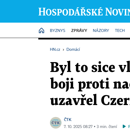
ZPRÁVY
HOME
BYZNYS
NÁZORY
TECH
HN.cz
›
Domácí
Byl to sice 
boji proti n
uzavřel Czer
ČTK
7. 10. 2025 08:27 ▪ 3 min. čtení