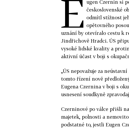
E
ugen Czernin si p
československé ob
odmítl stížnost j
opětovného posouz
uznání by otevíralo cestu k 
Jindřichově Hradci. ÚS připu
vysoké lidské kvality a proti
aktivní účast v boji s okupač
„ÚS nepovažuje za neústavní z
tomto řízení nově předložen
Eugena Czernina v boji s oku
usnesení soudkyně zpravodaj
Czerninové po válce přišli n
majetek, polnosti a nemovito
podstatné to, jestli Eugen Cz