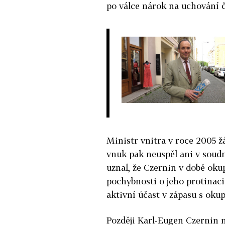
po válce nárok na uchování 
Ministr vnitra v roce 2005 ž
vnuk pak neuspěl ani v soudn
uznal, že Czernin v době ok
pochybnosti o jeho protinac
aktivní účast v zápasu s okup
Později Karl-Eugen Czernin n