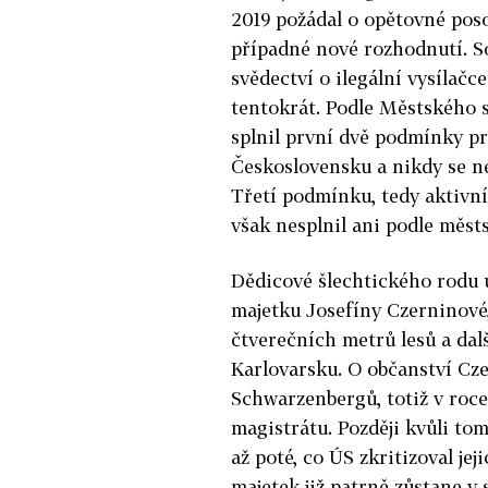
2019 požádal o opětovné pos
případné nové rozhodnutí. S
svědectví o ilegální vysílačc
tentokrát. Podle Městského 
splnil první dvě podmínky pr
Československu a nikdy se n
Třetí podmínku, tedy aktivní
však nesplnil ani podle měst
Dědicové šlechtického rodu už
majetku Josefíny Czerninové
čtverečních metrů lesů a dal
Karlovarsku. O občanství Cze
Schwarzenbergů, totiž v roc
magistrátu. Později kvůli tom
až poté, co ÚS zkritizoval je
majetek již patrně zůstane 