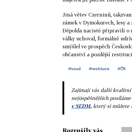
Jiná větev Czerninů, takzvaná
zámek v Dymokurech, lesy a 
Děpolda nacisté připravili o 
války uchoval, formálně udrž
smýšlel ve prospěch Českos
občanství a pozdější restituc
#soud
#restituce
#ČR
Zajímají vás další kvalit
nejúspěšnějších posíláme
v SEDM
, který si můžete 
Rozrušily vás