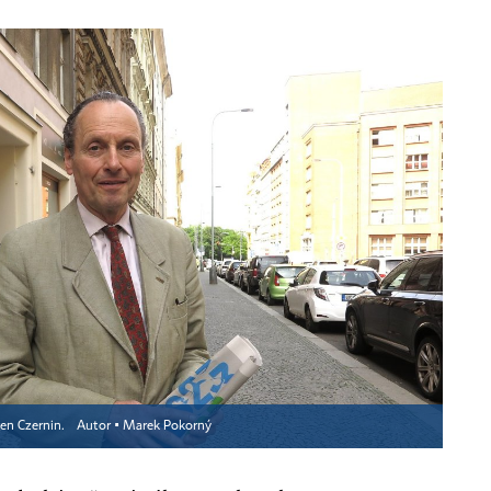
en Czernin.
Autor ▪
Marek Pokorný