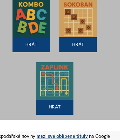
HRÁT
HRÁT
HRÁT
mezi své oblíbené tituly
ospodářské noviny
na Google