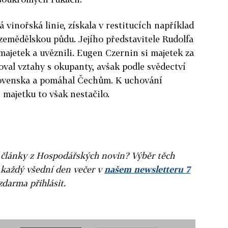
 vinořská linie, získala v restitucích například
zemědělskou půdu. Jejího představitele Rudolfa
majetek a uvěznili. Eugen Czernin si majetek za
oval vztahy s okupanty, avšak podle svědectví
lovenska a pomáhal Čechům. K uchování
i majetku to však nestačilo.
ní články z Hospodářských novin? Výběr těch
 každý všední den večer v
našem newsletteru 7
zdarma přihlásit.