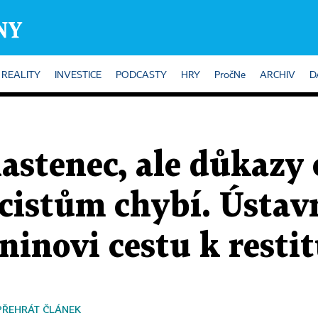
REALITY
INVESTICE
PODCASTY
HRY
PročNe
ARCHIV
D
vlastenec, ale důkazy
acistům chybí. Ústav
ninovi cestu k restit
PŘEHRÁT ČLÁNEK