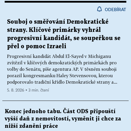
ODEBÍRAT
Souboj o směřování Demokratické
strany. Klíčové primárky vyhrál
progresivní kandidát, se soupeřkou se
přel o pomoc Izraeli
Progresivní kandidát Abdul El-Sayed v Michiganu
zvítězil v klíčových demokratických primárkách pro
volby do Senátu, píše agentura AP. V těsném souboji
porazil kongresmanku Haley Stevensovou, kterou
podporovalo tradiční křídlo Demokratické strany a...
5. 8. 2026 ▪ 3 min. čtení
Konec jednoho tabu. Část ODS připouští
vyšší daň z nemovitostí, vyměnit ji chce za
nižší zdanění práce