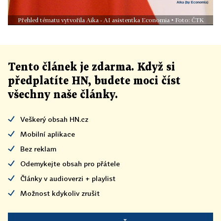
Přehled tématu vytvořila Aika - AI asistentka Economia • Foto: ČTK
Tento článek
je
zdarma. Když si
předplatíte HN, budete moci číst
všechny naše články
.
Veškerý obsah HN.cz
Mobilní aplikace
Bez reklam
Odemykejte obsah pro přátele
Články v audioverzi + playlist
Možnost kdykoliv zrušit