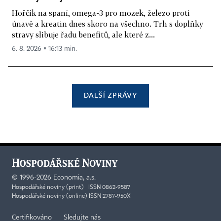
Hořčík na spaní, omega-3 pro mozek, železo proti
únavě a kreatin dnes skoro na všechno. Trh s doplňky
stravy slibuje řadu benefitů, ale které z...
6. 8. 2026 ▪ 16:13 min.
DALŠÍ ZPRÁVY
©
1996-2026
Economia, a.s.
Hospodářské noviny (print) ISSN 0862-9587
Hospodářské noviny (online) ISSN 2787-950X
Certifikováno
Sledujte nás