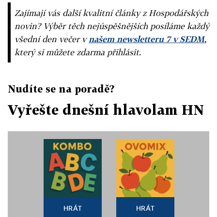
Zajímají vás další kvalitní články z Hospodářských
novin? Výběr těch nejúspěšnějších posíláme každý
všední den večer v
našem newsletteru 7 v SEDM
,
který si můžete zdarma přihlásit.
Nudíte se na poradě?
Vyřešte dnešní hlavolam HN
HRÁT
HRÁT