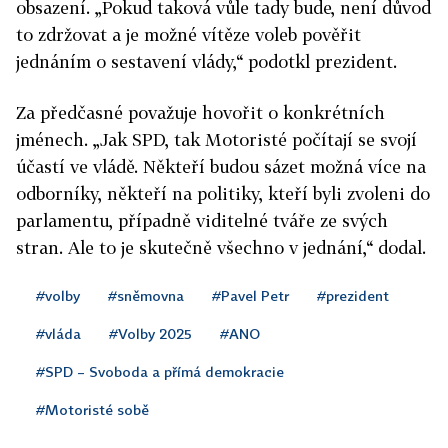
obsazení. „Pokud taková vůle tady bude, není důvod
to zdržovat a je možné vítěze voleb pověřit
jednáním o sestavení vlády,“ podotkl prezident.
Za předčasné považuje hovořit o konkrétních
jménech. „Jak SPD, tak Motoristé počítají se svojí
účastí ve vládě. Někteří budou sázet možná více na
odborníky, někteří na politiky, kteří byli zvoleni do
parlamentu, případně viditelné tváře ze svých
stran. Ale to je skutečně všechno v jednání,“ dodal.
#volby
#sněmovna
#Pavel Petr
#prezident
#vláda
#Volby 2025
#ANO
#SPD – Svoboda a přímá demokracie
#Motoristé sobě