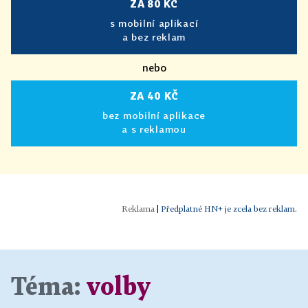
ZA 80 KČ
s mobilní aplikací
a bez reklam
nebo
ZA 40 KČ
bez mobilní aplikace
a s reklamou
|
Předplatné HN+ je zcela bez reklam.
Téma:
volby