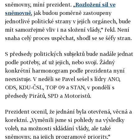
sněmovny, míní prezident. „
Rozložení sil ve
sněmovně
, jak budou poměrně zastoupeny
jednotlivé politické strany v jejích orgánech, bude
mít samozřejmě vliv i na složení vlády,“ řekl. Není
snaha celý proces uspěchat, shodl se se šéfy stran.
S předsedy politických subjektů bude nadále jednat
podle potřeby, ať už jejich, nebo svojí. Žádný
konkrétní harmonogram podle prezidenta nyní
neexistuje. V neděli se Pavel sešel s lídry ANO,
ODS, KDU-ČSL, TOP 09 a STAN, v pondělí s
předsedy Pirátů, SPD a Motoristů.
Prezident ocenil, že jednání byla otevřená, věcná a
korektní. „Vyměnili jsme si pohledy na výsledky
voleb, na možnosti skládání vlády, ale také
sněmovny, na jejich programové priority,“