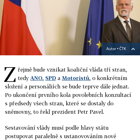
Autor ▪
ČTK
Z
řejmě bude vznikat koaliční vláda tří stran,
tedy
ANO
,
SPD
a
Motoristů
, o konkrétním
složení a personáliích se bude teprve dále jednat.
Po ukončení prvního kola povolebních konzultací
s předsedy všech stran, které se dostaly do
sněmovny, to řekl prezident Petr Pavel.
Sestavování vlády musí podle hlavy státu
postupovat paralelně s ustanovováním nové